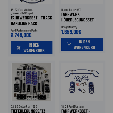
15-23 Ford Mustang
Dodge, Ram (4WD)
(Convertible/Coupe)
FAHRWERK
FAHRWERKSSET - TRACK
HÖHERLEGUNGSSET -
HANDLING PACK
ROUGH COUNTRY - 6 "
Rough Country
HÖHER
1.659,00€
Ford Performance Parts
2.749,00€
IN DEN
IN DEN
shopping_cart
WARENKORB
shopping_cart
WARENKORB
02-06 Dodge Ram 1500
18-23 Ford Mustang
TIEFERLEGUNGSSATZ
FAHRWERKSSET -