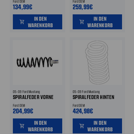
Ford OEM
Ford OEM
134,99€
259,99€
IN DEN
IN DEN
shopping_cart
shopping_cart
WARENKORB
WARENKORB
05-09 Ford Mustang
05-09 Ford Mustang
SPIRALFEDER VORNE
SPIRALFEDER HINTEN
Ford OEM
Ford OEM
204,99€
424,98€
IN DEN
IN DEN
shopping_cart
shopping_cart
WARENKORB
WARENKORB