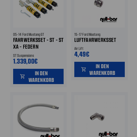
05-14 Ford Mustang GT
15-17 Ford Mustang
FAHRWERKSSET - ST - ST
LUFTFAHRWERKSSET
XA - FEDERN
Air Lift
SIGNALVIOLET VORNE
4,49€
ST Suspensions
UND HINTEN
1.339,00€
IN DEN
shopping_cart
WARENKORB
IN DEN
shopping_cart
WARENKORB