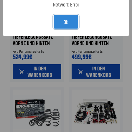
Network Error
OK
79-04 Ford Mustang
79-04 Ford Mustang
TIEFERLEGUNGSSATZ
TIEFERLEGUNGSSATZ
VORNE UND HINTEN
VORNE UND HINTEN
Ford Performance Parts
Ford Performance Parts
524,99€
499,99€
IN DEN
IN DEN
shopping_cart
shopping_cart
WARENKORB
WARENKORB