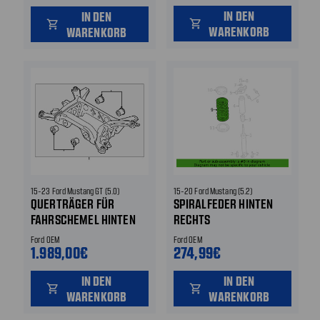
IN DEN
IN DEN
shopping_cart
shopping_cart
WARENKORB
WARENKORB
15-23 Ford Mustang GT (5.0)
15-20 Ford Mustang (5.2)
QUERTRÄGER FÜR
SPIRALFEDER HINTEN
FAHRSCHEMEL HINTEN
RECHTS
Ford OEM
Ford OEM
1.989,00€
274,99€
IN DEN
IN DEN
shopping_cart
shopping_cart
WARENKORB
WARENKORB