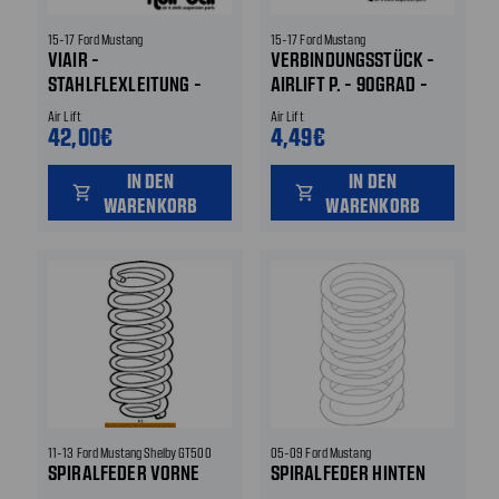
15-17 Ford Mustang
15-17 Ford Mustang
VIAIR -
VERBINDUNGSSTÜCK -
STAHLFLEXLEITUNG -
AIRLIFT P. - 90GRAD -
VERLÄNGERUNG -
WINKEL - 1/4 ZOLL
Air Lift
Air Lift
KOMPRESSOR 1/4 ZOLL
GEWINDE
42,00€
4,49€
NPT - 45 CM LÄNGE
IN DEN
IN DEN
shopping_cart
shopping_cart
WARENKORB
WARENKORB
11-13 Ford Mustang Shelby GT500
05-09 Ford Mustang
SPIRALFEDER VORNE
SPIRALFEDER HINTEN