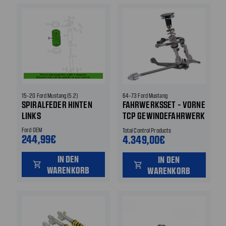
15-20 Ford Mustang (5.2)
64-73 Ford Mustang
SPIRALFEDER HINTEN
FAHRWERKSSET - VORNE
LINKS
TCP GEWINDEFAHRWERK
500LB/IN (2-FACH
Ford OEM
Total Control Products
244,99€
DÄMPFER) VORNE
4.349,00€
IN DEN
IN DEN
shopping_cart
shopping_cart
WARENKORB
WARENKORB