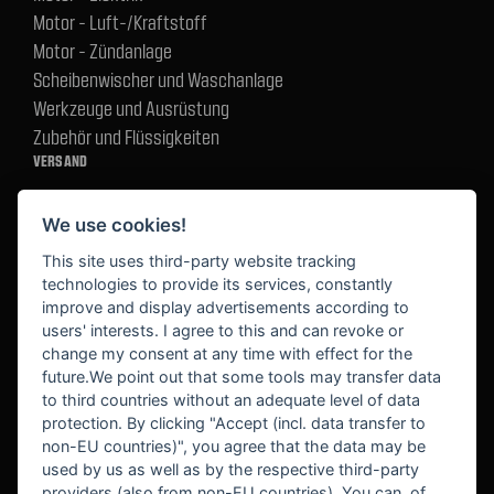
Motor - Luft-/Kraftstoff
Motor - Zündanlage
Scheibenwischer und Waschanlage
Werkzeuge und Ausrüstung
Zubehör und Flüssigkeiten
VERSAND
We use cookies!
BEZAHLUNG
This site uses third-party website tracking
technologies to provide its services, constantly
improve and display advertisements according to
users' interests. I agree to this and can revoke or
BEKANNT AUS
change my consent at any time with effect for the
future.We point out that some tools may transfer data
to third countries without an adequate level of data
protection. By clicking "Accept (incl. data transfer to
non-EU countries)", you agree that the data may be
used by us as well as by the respective third-party
providers (also from non-EU countries). You can, of