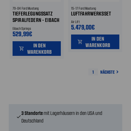
79-04 Ford Mustang
15-17 Ford Mustang
TIEFERLEGUNGSSATZ
LUFTFAHRWERKSSET
SPIRALFEDERN - EIBACH
Air Lift
- PRO KIT VORNE UND
5.479,00€
Eibach Springs
HINTEN
529,99€
IN DEN
shopping_cart
WARENKORB
IN DEN
shopping_cart
WARENKORB
1
NÄCHSTE
navigate_next
3 Standorte
mit Lagerhäusern in den USA und
check
Deutschland