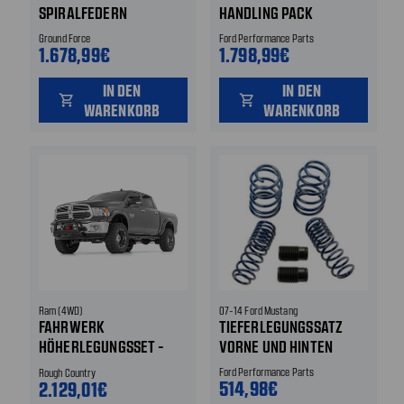
SPIRALFEDERN
HANDLING PACK
Ground Force
Ford Performance Parts
1.678,99€
1.798,99€
IN DEN
IN DEN
shopping_cart
shopping_cart
WARENKORB
WARENKORB
Ram (4WD)
07-14 Ford Mustang
FAHRWERK
TIEFERLEGUNGSSATZ
HÖHERLEGUNGSSET -
VORNE UND HINTEN
ROUGH COUNTRY - 6 "
Ford Performance Parts
Rough Country
HÖHER
514,98€
2.129,01€