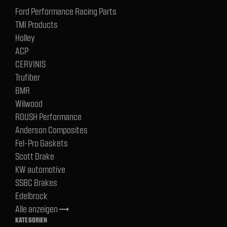
Ford Performance Racing Parts
TMI Products
Holley
ACP
CERVINIS
Trufiber
BMR
Wilwood
ROUSH Performance
Anderson Composites
Fel-Pro Gaskets
Scott Drake
KW automotive
SSBC Brakes
Edelbrock
Alle anzeigen
trending_flat
KATEGORIEN