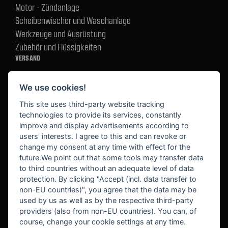
Motor - Zündanlage
Scheibenwischer und Waschanlage
Werkzeuge und Ausrüstung
Zubehör und Flüssigkeiten
VERSAND
We use cookies!
BEZAHLUNG
This site uses third-party website tracking
technologies to provide its services, constantly
improve and display advertisements according to
users' interests. I agree to this and can revoke or
BEKANNT AUS
change my consent at any time with effect for the
future.We point out that some tools may transfer data
to third countries without an adequate level of data
protection. By clicking "Accept (incl. data transfer to
non-EU countries)", you agree that the data may be
used by us as well as by the respective third-party
providers (also from non-EU countries). You can, of
course, change your cookie settings at any time.