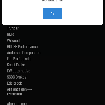
TMI Products
Holley
OK
ACP
CERVINIS
Trufiber
BMR
Wilwood
ROUSH Performance
Anderson Composites
Fel-Pro Gaskets
Scott Drake
KW automotive
SSBC Brakes
Edelbrock
Alle anzeigen
trending_flat
KATEGORIEN
Abgasanlage