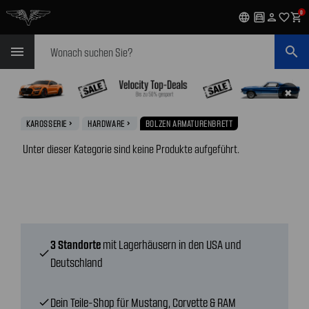
0
language
garage
person
favorite_outline
shopping_cart
Suchen
menu
search
✖
KAROSSERIE
HARDWARE
BOLZEN ARMATURENBRETT
navigate_next
navigate_next
Unter dieser Kategorie sind keine Produkte aufgeführt.
3 Standorte
mit Lagerhäusern in den USA und
check
Deutschland
Dein Teile-Shop für Mustang, Corvette & RAM
check