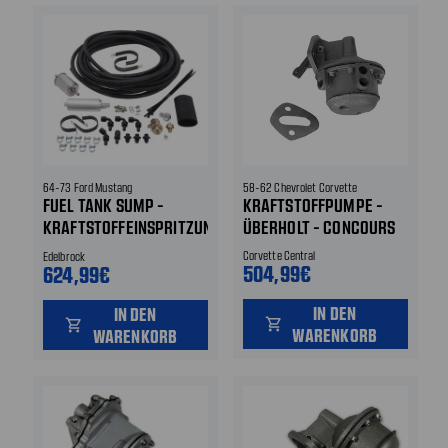
64-73 Ford Mustang
58-62 Chevrolet Corvette
FUEL TANK SUMP -
KRAFTSTOFFPUMPE -
KRAFTSTOFFEINSPRITZUNG
ÜBERHOLT - CONCOURS
UND RÜCKLAUFLEITUNG
Corvette Central
Edelbrock
504,99€
624,99€
IN DEN
IN DEN
shopping_cart
shopping_cart
WARENKORB
WARENKORB