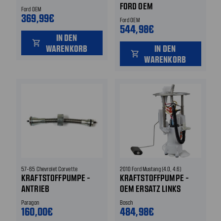
FORD OEM
Ford OEM
369,99€
Ford OEM
544,98€
IN DEN
shopping_cart
WARENKORB
IN DEN
shopping_cart
WARENKORB
57-65 Chevrolet Corvette
2010 Ford Mustang (4.0, 4.6)
KRAFTSTOFFPUMPE -
KRAFTSTOFFPUMPE -
ANTRIEB
OEM ERSATZ LINKS
Paragon
Bosch
160,00€
484,98€