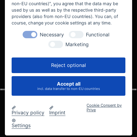
non-EU countries)", you agree that the data may be
used by us as well as by the respective third-party
providers (also from non-EU countries). You can, of
course, change your cookie settings at any time.
Necessary
Functional
WE SUPPORT
Marketing
Reject optional
Accept all
VELOCITY AUTOMOTIVE
incl. data transfer to non-EU countries
Cookie Consent by
Prive
Privacy policy
Imprint
© 2005 - 2026 Velocity Automotive
Datenschutz
Impressum
AGB
Widerrufsbelehrung
Settings
Cookie-Einstellungen