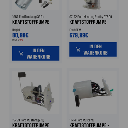
1967 Ford Mustang (390)
07-12 Ford Mustang Shelby GT500
KRAFTSTOFFPUMPE
KRAFTSTOFFPUMPE
Delphi
Ford OEM
80,99€
679,99€
89,99€
-10%
IN DEN
shopping_cart
IN DEN
WARENKORB
shopping_cart
WARENKORB
15-23 Ford Mustang (2.3)
11-14 Ford Mustang
KRAFTSTOFFPUMPE
KRAFTSTOFFPUMPE -