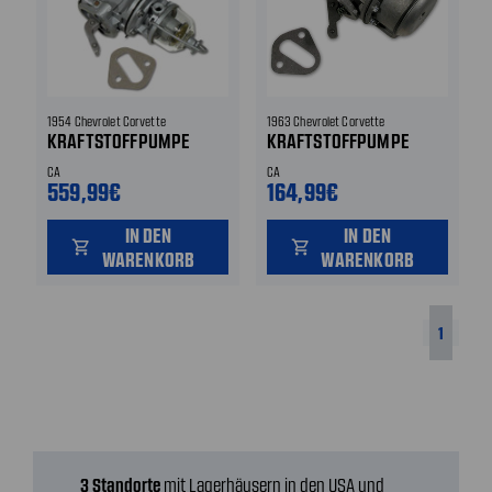
1954 Chevrolet Corvette
1963 Chevrolet Corvette
KRAFTSTOFFPUMPE
KRAFTSTOFFPUMPE
CA
CA
559,99€
164,99€
IN DEN
IN DEN
shopping_cart
shopping_cart
WARENKORB
WARENKORB
1
3 Standorte
mit Lagerhäusern in den USA und