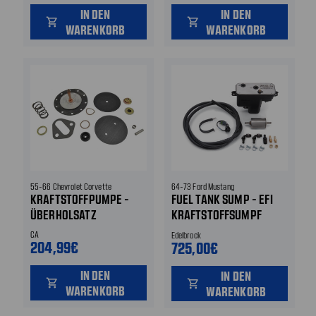
IN DEN
IN DEN
shopping_cart
shopping_cart
WARENKORB
WARENKORB
55-66 Chevrolet Corvette
64-73 Ford Mustang
KRAFTSTOFFPUMPE -
FUEL TANK SUMP - EFI
ÜBERHOLSATZ
KRAFTSTOFFSUMPF
KOMPLETTSATZ
CA
Edelbrock
204,99€
725,00€
IN DEN
IN DEN
shopping_cart
shopping_cart
WARENKORB
WARENKORB