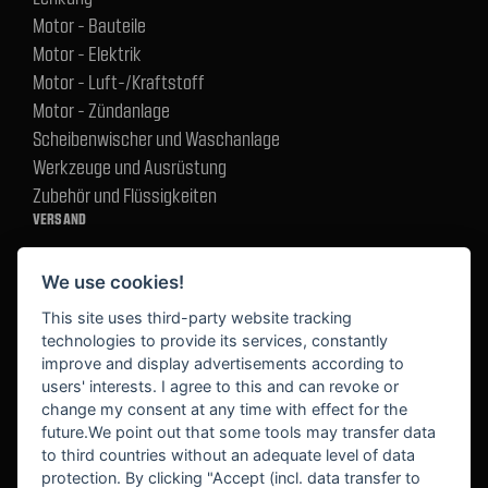
Motor - Bauteile
Motor - Elektrik
Motor - Luft-/Kraftstoff
Motor - Zündanlage
Scheibenwischer und Waschanlage
Werkzeuge und Ausrüstung
Zubehör und Flüssigkeiten
VERSAND
We use cookies!
BEZAHLUNG
This site uses third-party website tracking
technologies to provide its services, constantly
improve and display advertisements according to
users' interests. I agree to this and can revoke or
BEKANNT AUS
change my consent at any time with effect for the
future.We point out that some tools may transfer data
to third countries without an adequate level of data
protection. By clicking "Accept (incl. data transfer to