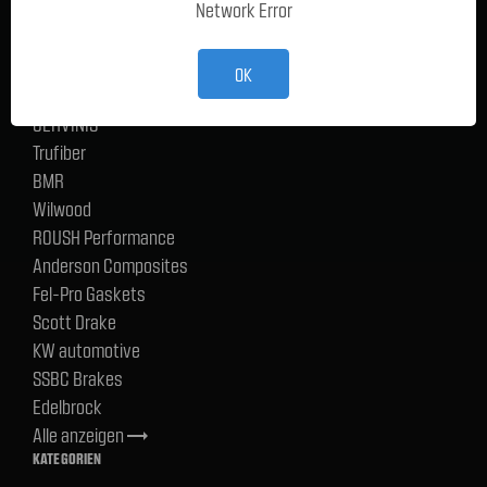
Network Error
Ford Performance Racing Parts
TMI Products
Holley
OK
ACP
CERVINIS
Trufiber
BMR
Wilwood
ROUSH Performance
Anderson Composites
Fel-Pro Gaskets
Scott Drake
KW automotive
SSBC Brakes
Edelbrock
Alle anzeigen
trending_flat
KATEGORIEN