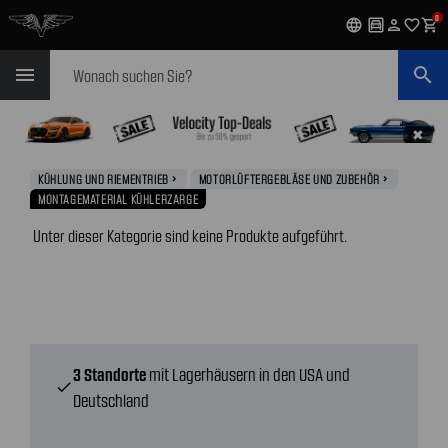
0
language
garage
person
favorite_outline
shopping_cart
Suchen
menu
search
✖
KÜHLUNG UND RIEMENTRIEB
MOTORLÜFTERGEBLÄSE UND ZUBEHÖR
navigate_next
navigate_next
MONTAGEMATERIAL KÜHLERZARGE
Unter dieser Kategorie sind keine Produkte aufgeführt.
3 Standorte
mit Lagerhäusern in den USA und
check
Deutschland