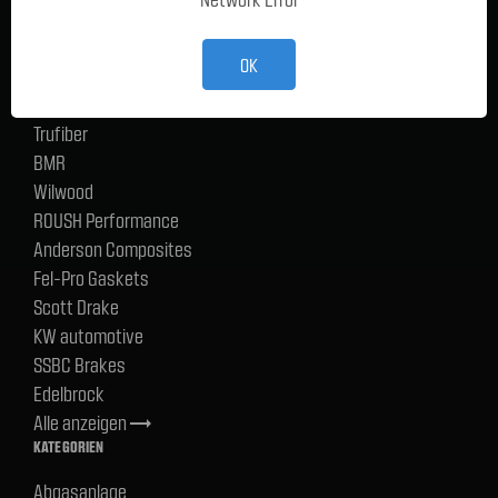
TMI Products
Holley
OK
ACP
CERVINIS
Trufiber
BMR
Wilwood
ROUSH Performance
Anderson Composites
Fel-Pro Gaskets
Scott Drake
KW automotive
SSBC Brakes
Edelbrock
Alle anzeigen
trending_flat
KATEGORIEN
Abgasanlage