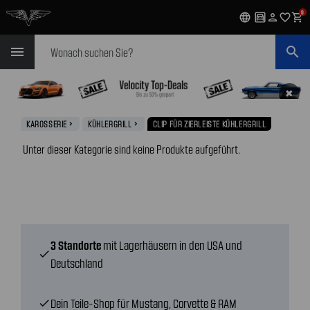
0
language
garage
person
favorite_outline
shopping_cart
Suchen
menu
search
✖
KAROSSERIE
KÜHLERGRILL
CLIP FÜR ZIERLEISTE KÜHLERGRILL
navigate_next
navigate_next
Unter dieser Kategorie sind keine Produkte aufgeführt.
3 Standorte
mit Lagerhäusern in den USA und
check
Deutschland
Dein Teile-Shop für Mustang, Corvette & RAM
check