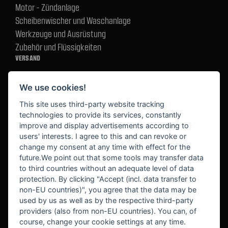
Motor - Zündanlage
Scheibenwischer und Waschanlage
Werkzeuge und Ausrüstung
Zubehör und Flüssigkeiten
VERSAND
We use cookies!
BEZAHLUNG
This site uses third-party website tracking
technologies to provide its services, constantly
improve and display advertisements according to
users' interests. I agree to this and can revoke or
BEKANNT AUS
change my consent at any time with effect for the
future.We point out that some tools may transfer data
to third countries without an adequate level of data
protection. By clicking "Accept (incl. data transfer to
non-EU countries)", you agree that the data may be
used by us as well as by the respective third-party
providers (also from non-EU countries). You can, of
course, change your cookie settings at any time.