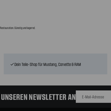
Restauration. Günstig und lagernd.
Dein Teile-Shop für Mustang, Corvette & RAM
check
E-Mail-
Adresse
R UNSEREN NEWSLETTER AN