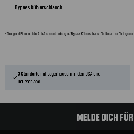
Bypass Kühlerschlauch
Kühlung und Riementrieb / Schläuche und Leitungen / Bypass Kühlerschlauch für Reparatur, Tuning oder 
3 Standorte
mit Lagerhäusern in den USA und
check
Deutschland
MELDE DICH FÜ