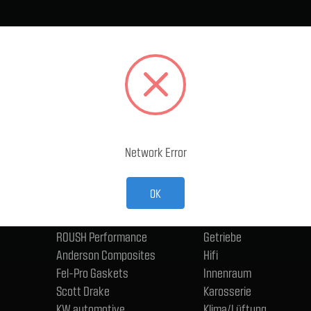
BELIEBTE MARKEN
KATEGORIEN
Ford Performance Racing
Abgasanlage
Parts
Accessoires
TMI Products
Antriebsstrang und Ac
Holley
Bremse
ACP
Eisenwaren, Anschlüsse
Network Error
CERVINIS
Schmierstoffe
Trufiber
Elektrik - Fahrzeug
OK
BMR
Fahrwerk
ngen
Wilwood
Felgen und Reifen
ROUSH Performance
Getriebe
Anderson Composites
Hifi
Fel-Pro Gaskets
Innenraum
Scott Drake
Karosserie
KW automotive
Klima/Lüftung