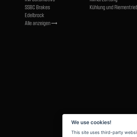
SSBC Brakes
Kühlung und Riementrie
Edelbrock
Alle anzeigen
trending_flat
We use cookies!
This site uses third-party websi