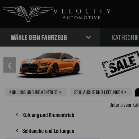
expand_more
WÄHLE DEIN FAHRZEUG
KATEGORI
❮
KÜHLUNG UND RIEMENTRIEB
SCHLÄUCHE UND LEITUNGEN
navigate_next
navigate_next
Unter dieser Kat
Kühlung und Riementrieb
navigate_before
Schläuche und Leitungen
navigate_before