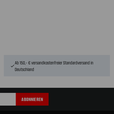
Ab 150,- € versandkostenfreier Standardversand in
check
Deutschland