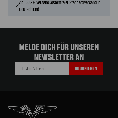
Ab 150,- € versandkostenfreier Standardversand in
check
Deutschland
MELDE DICH FÜR UNSEREN
NEWSLETTER AN
E-Mail-
Adresse