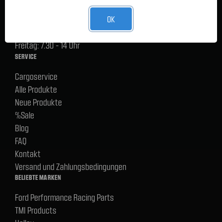
Lager Lauenstein (Warenabholungen):
OK
Montag - Donnerstag: 7.30 - 15 Uhr
Freitag: 7.30 - 14 Uhr
SERVICE
Cargoservice
Alle Produkte
Neue Produkte
%Sale
Blog
FAQ
Kontakt
Versand und Zahlungsbedingungen
BELIEBTE MARKEN
Ford Performance Racing Parts
TMI Products