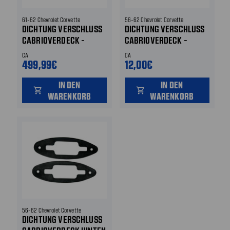
61-62 Chevrolet Corvette
56-62 Chevrolet Corvette
DICHTUNG VERSCHLUSS
DICHTUNG VERSCHLUSS
CABRIOVERDECK -
CABRIOVERDECK -
HINTEN - AM VERDECK
HINTEN HINTEN
CA
CA
HINTEN
499,99€
12,00€
IN DEN
IN DEN
shopping_cart
shopping_cart
WARENKORB
WARENKORB
56-62 Chevrolet Corvette
DICHTUNG VERSCHLUSS