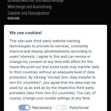
Scheibenwischer und Waschanlage
Werkzeuge und Ausrüstung
Zubehör und Flüssigkeiten
VERSAND
We use cookies!
BEZAHLUNG
This site uses third-party website tracking
technologies to provide its services, constantly
improve and display advertisements according to
users' interests. I agree to this and can revoke or
BEKANNT AUS
change my consent at any time with effect for the
future.We point out that some tools may transfer data
to third countries without an adequate level of data
protection. By clicking "Accept (incl. data transfer to
non-EU countries)", you agree that the data may be
used by us as well as by the respective third-party
providers (also from non-EU countries). You can, of
course, change your cookie settings at any time.
Necessary
Functional