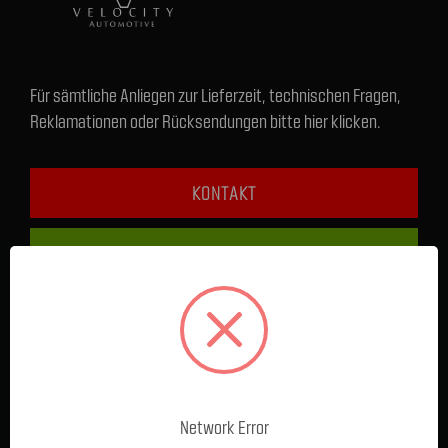
Für sämtliche Anliegen zur Lieferzeit, technischen Fragen,
Reklamationen oder Rücksendungen bitte hier klicken.
KONTAKT
+49 1590 5808489
FRAGEN & HILFE
Service / Beratung Online:
Montag - Donnerstag: 8 - 17 Uhr
Network Error
Freitag: 8 - 16 Uhr