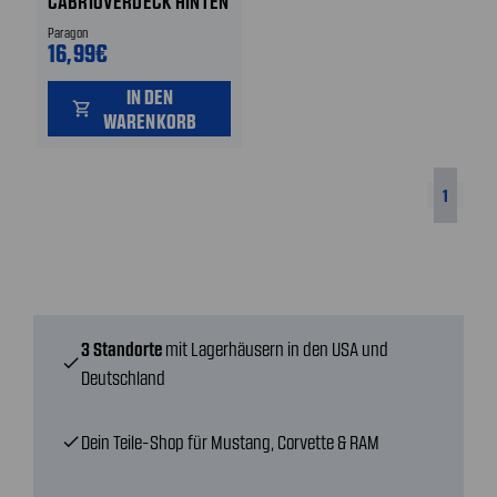
CABRIOVERDECK HINTEN
Paragon
16,99€
IN DEN
shopping_cart
WARENKORB
1
3 Standorte
mit Lagerhäusern in den USA und
check
Deutschland
Dein Teile-Shop für Mustang, Corvette & RAM
check