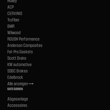
Holley
ACP
CERVINIS
Trufiber
BMR
Wilwood
ROUSH Performance
Anderson Composites
Fel-Pro Gaskets
Scott Drake
KW automotive
SSBC Brakes
Edelbrock
Alle anzeigen
trending_flat
KATEGORIEN
Abgasanlage
Accessoires