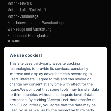
Motor - Elektrik
Motor - Luft-/Kraftstoff
Motor - Zündanlage
Scheibenwischer und Waschanlage
Werkzeuge und Ausrüstung
Zubehör und Flüssigkeiten
VERSAND
We use cookies!
BEZAHLUNG
This site uses third-party website tracking
technologies to provide its services, constantly
improve and display advertisements according to
users' interests. I agree to this and can revoke or
BEKANNT AUS
change my consent at any time with effect for the
future.We point out that some tools may transfer data
to third countries without an adequate level of data
protection. By clicking "Accept (incl. data transfer to
non-EU countries)", you agree that the data may be
used by us as well as by the respective third-party