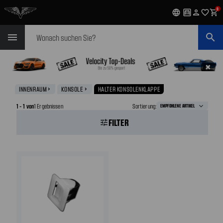
0
language
garage
person
favorite_outline
shopping_cart
Suchen
menu
search
✖
INNENRAUM
KONSOLE
HALTER KONSOLENKLAPPE
navigate_next
navigate_next
1 - 1 von
1 Ergebnissen
Sortierung:
FILTER
tune