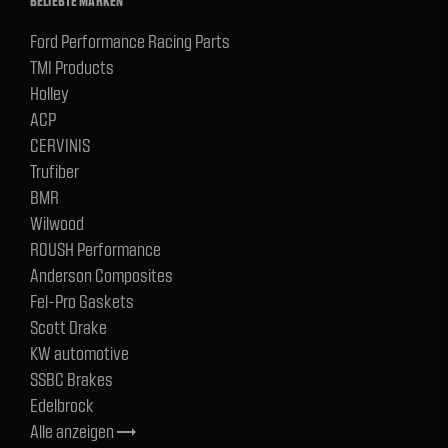
BELIEBTE MARKEN
Ford Performance Racing Parts
TMI Products
Holley
ACP
CERVINIS
Trufiber
BMR
Wilwood
ROUSH Performance
Anderson Composites
Fel-Pro Gaskets
Scott Drake
KW automotive
SSBC Brakes
Edelbrock
Alle anzeigen
trending_flat