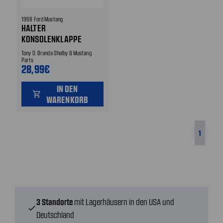
1968 Ford Mustang
HALTER
KONSOLENKLAPPE
Tony D. Branda Shelby & Mustang
Parts
28,99€
IN DEN
shopping_cart
WARENKORB
1
3 Standorte
mit Lagerhäusern in den USA und
check
Deutschland