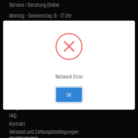
Service / Beratung Online:
Montag - Donnerstag: 8 - 17 Uhr
Freitag: 8 - 16 Uhr
Lager Lauenstein (Warenabholungen):
Montag - Donnerstag: 7.30 - 15 Uhr
Freitag: 7.30 - 14 Uhr
SERVICE
Cargoservice
Network Error
Alle Produkte
Neue Produkte
OK
%Sale
Blog
FAQ
Kontakt
Versand und Zahlungsbedingungen