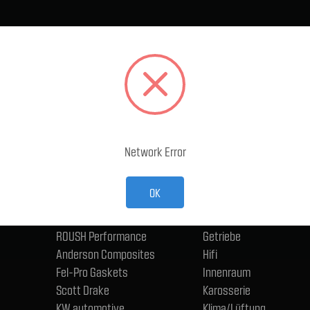
BELIEBTE MARKEN
KATEGORIEN
Ford Performance Racing
Abgasanlage
Parts
Accessoires
TMI Products
Antriebsstrang und Ac
Holley
Bremse
ACP
Eisenwaren, Anschlüsse
Network Error
CERVINIS
Schmierstoffe
Trufiber
Elektrik - Fahrzeug
OK
BMR
Fahrwerk
ngen
Wilwood
Felgen und Reifen
ROUSH Performance
Getriebe
Anderson Composites
Hifi
Fel-Pro Gaskets
Innenraum
Scott Drake
Karosserie
KW automotive
Klima/Lüftung