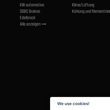
KW automotive
Klima/Lüftung
SSBC Brakes
Kühlung und Riementrie
Edelbrock
Alle anzeigen
trending_flat
We use cookies!