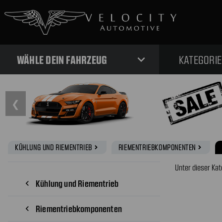
expand_more
WÄHLE DEIN FAHRZEUG
KATEGORI
❮
KÜHLUNG UND RIEMENTRIEB
RIEMENTRIEBKOMPONENTEN
navigate_next
navigate_next
Unter dieser Kat
Kühlung und Riementrieb
navigate_before
Riementriebkomponenten
navigate_before