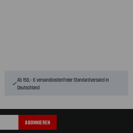
Ab 150,- € versandkostenfreier Standardversand in
check
Deutschland