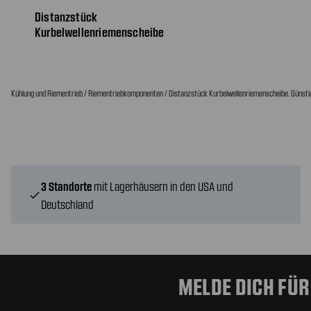
Distanzstück
Kurbelwellenriemenscheibe
Kühlung und Riementrieb / Riementriebkomponenten / Distanzstück Kurbelwellenriemenscheibe. Günstig
3 Standorte
mit Lagerhäusern in den USA und
check
Deutschland
MELDE DICH FÜ