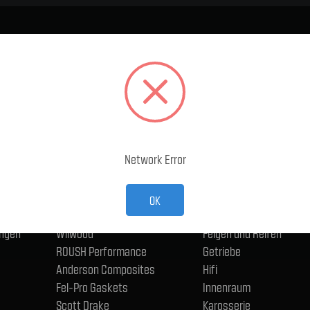
BELIEBTE MARKEN
KATEGORIEN
Ford Performance Racing
Abgasanlage
Parts
Accessoires
TMI Products
Antriebsstrang und Ac
Holley
Bremse
Network Error
ACP
Eisenwaren, Anschlüsse
CERVINIS
Schmierstoffe
Trufiber
Elektrik - Fahrzeug
OK
BMR
Fahrwerk
ngen
Wilwood
Felgen und Reifen
ROUSH Performance
Getriebe
Anderson Composites
Hifi
Fel-Pro Gaskets
Innenraum
Scott Drake
Karosserie