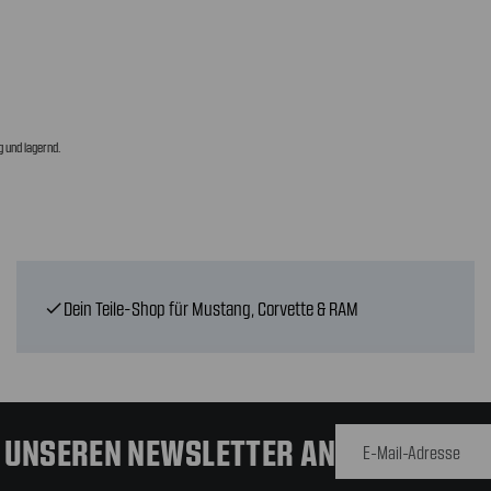
 und lagernd.
Dein Teile-Shop für Mustang, Corvette & RAM
check
E-Mail-
Adresse
R UNSEREN NEWSLETTER AN