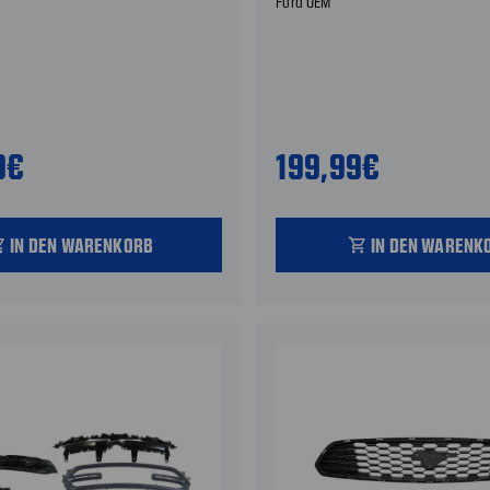
Ford OEM
9€
199,99€
IN DEN WARENKORB
IN DEN WARENK
_cart
shopping_cart