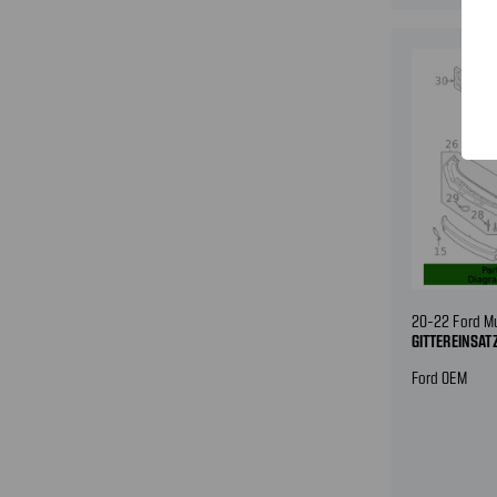
20-22 Ford M
GITTEREINSAT
Ford OEM