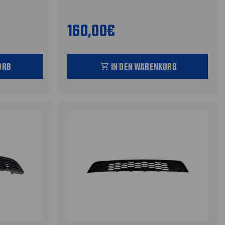
160,00€
ORB
IN DEN WARENKORB
shopping_cart