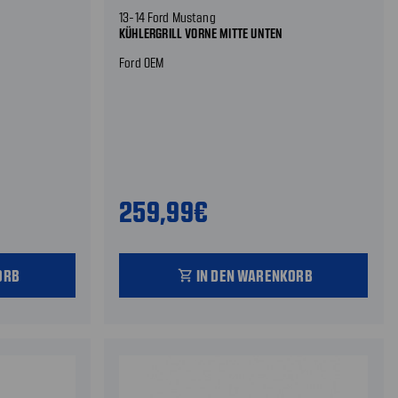
13-14 Ford Mustang
KÜHLERGRILL VORNE MITTE UNTEN
Ford OEM
259,99€
ORB
IN DEN WARENKORB
shopping_cart