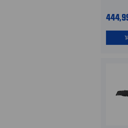
444,9
shopping