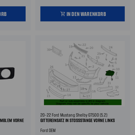
ORB
IN DEN WARENKORB
shopping_cart
20-22 Ford Mustang Shelby GT500 (5.2)
 EMBLEM VORNE
GITTEREINSATZ IN STOSSSTANGE VORNE LINKS
Ford OEM