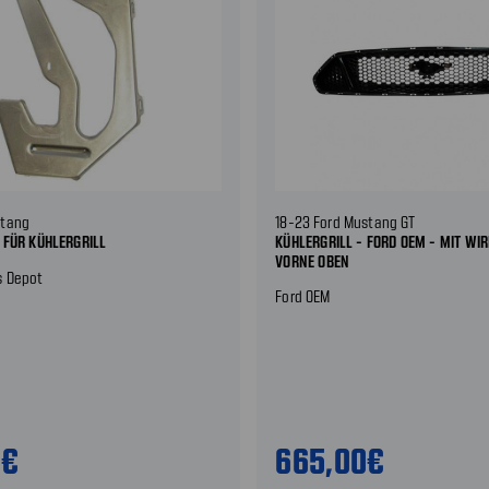
stang
18-23 Ford Mustang GT
 FÜR KÜHLERGRILL
KÜHLERGRILL - FORD OEM - MIT WIR
VORNE OBEN
s Depot
Ford OEM
9€
665,00€