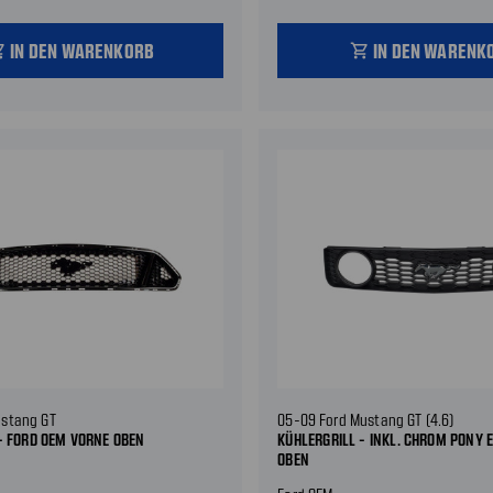
IN DEN WARENKORB
IN DEN WARENK
_cart
shopping_cart
ustang GT
05-09 Ford Mustang GT (4.6)
- FORD OEM VORNE OBEN
KÜHLERGRILL - INKL. CHROM PONY
OBEN