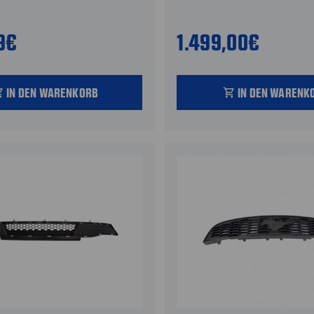
9€
1.499,00€
IN DEN WARENKORB
IN DEN WARENK
_cart
shopping_cart