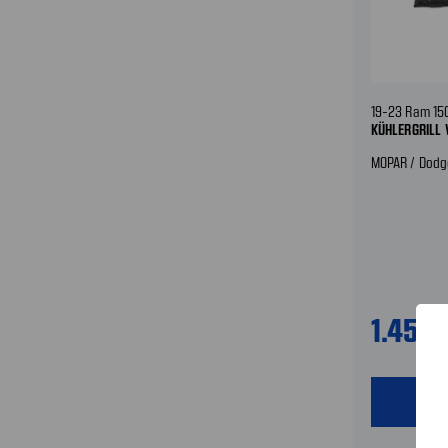
19-23 Ram 15
KÜHLERGRILL
MOPAR / Dodg
1.459
shopping