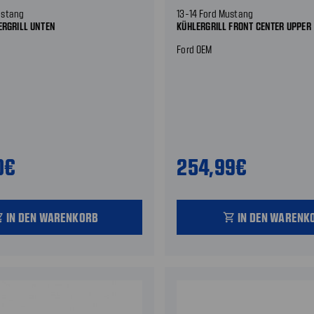
ustang
13-14 Ford Mustang
ERGRILL UNTEN
KÜHLERGRILL FRONT CENTER UPPER
Ford OEM
0€
254,99€
IN DEN WARENKORB
IN DEN WARENK
_cart
shopping_cart