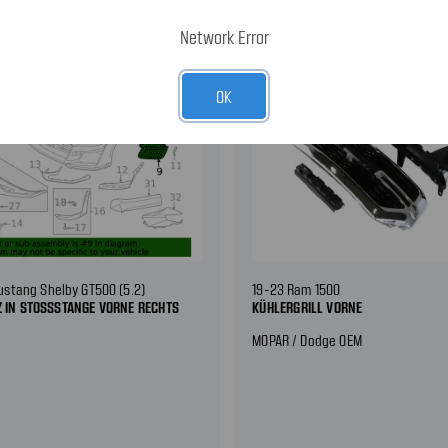
Network Error
OK
ustang Shelby GT500 (5.2)
19-23 Ram 1500
Z IN STOSSSTANGE VORNE RECHTS
KÜHLERGRILL VORNE
MOPAR / Dodge OEM