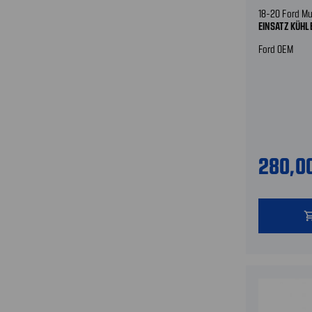
18-20 Ford M
EINSATZ KÜHL
Ford OEM
280,0
shopping