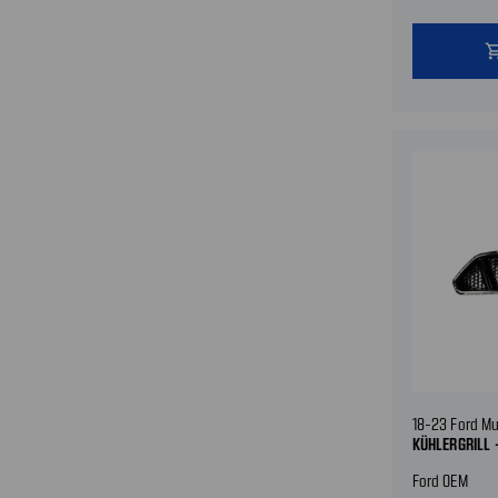
shopping
18-23 Ford M
KÜHLERGRILL 
Ford OEM