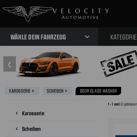
expand_more
WÄHLE DEIN FAHRZEUG
KATEGORI
❮
KAROSSERIE
SCHEIBEN
DOOR GLASS WASHER
navigate_next
navigate_next
1 - 1 von
3 Ergebnisse
Karosserie
navigate_before
Scheiben
navigate_before