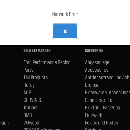
E-Mail-
Adresse
R UNSEREN NEWSLETTER AN
Network Error
OK
BELIEBTE MARKEN
KATEGORIEN
Ford Performance Racing
Abgasanlage
Parts
Accessoires
TMI Products
Antriebsstrang und Ac
Holley
Bremse
ACP
Eisenwaren, Anschlüsse
CERVINIS
Schmierstoffe
Trufiber
Elektrik - Fahrzeug
BMR
Fahrwerk
ngen
Wilwood
Felgen und Reifen