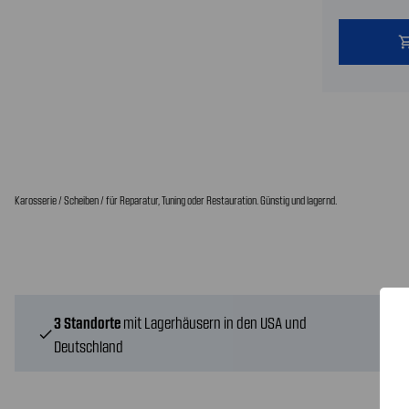
shopping
Karosserie / Scheiben / für Reparatur, Tuning oder Restauration. Günstig und lagernd.
3 Standorte
mit Lagerhäusern in den USA und
check
Deutschland