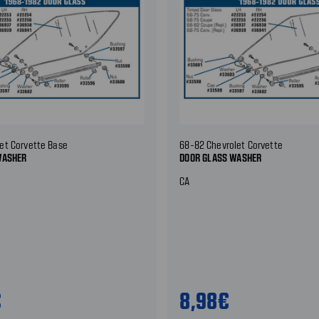
et Corvette Base
68-82 Chevrolet Corvette
WASHER
DOOR GLASS WASHER
CA
€
8,98€