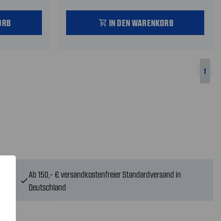
ORB
IN DEN WARENKORB
shopping_cart
1
Ab 150,- € versandkostenfreier Standardversand in
check
Deutschland