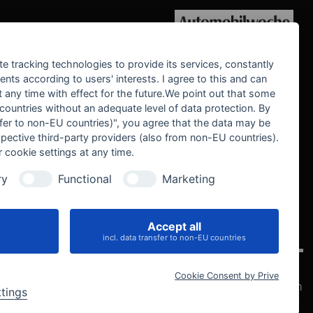
WE SUPPORT
te tracking technologies to provide its services, constantly
ts according to users' interests. I agree to this and can
any time with effect for the future.We point out that some
 countries without an adequate level of data protection. By
nsfer to non-EU countries)", you agree that the data may be
spective third-party providers (also from non-EU countries).
 cookie settings at any time.
ry
Functional
Marketing
Accept all
IVE
incl. data transfer to non-EU countries
Cookie Consent by Prive
Datenschutz
Impressum
AGB
Widerrufsbelehrung
Cookie-Einstellungen
ttings