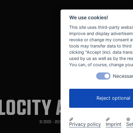
We use cookies!
This site uses third-party websi
improve and display advertisemen
revoke or change my consent at 
tools may transfer data to third
clicking "Accept (incl. data tra
used by us as well as by the re
You can, of course, change your
Necessa
LOCITY AUTOMOT
Reject optional
© 2005 - 2026 Velocity Automotive
Privacy policy
Imprint
Se