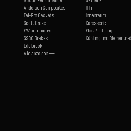
ROUSH Performance
Getriebe
Anderson Composites
Hifi
Fel-Pro Gaskets
Innenraum
Scott Drake
Karosserie
KW automotive
Klima/Lüftung
SSBC Brakes
Kühlung und Riementrie
Edelbrock
Alle anzeigen
trending_flat