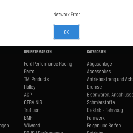
E-Mail-
Adresse
R UNSEREN NEWSLETTER AN
Network Error
OK
BELIEBTE MARKEN
KATEGORIEN
Ford Performance Racing
Abgasanlage
Parts
Accessoires
TMI Products
Antriebsstrang und Ac
Holley
Bremse
ACP
Eisenwaren, Anschlüsse
CERVINIS
Schmierstoffe
Trufiber
Elektrik - Fahrzeug
BMR
Fahrwerk
ngen
Wilwood
Felgen und Reifen