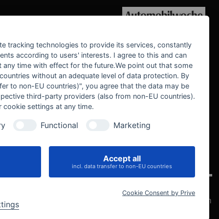
WE SUPPORT
te tracking technologies to provide its services, constantly
ts according to users' interests. I agree to this and can
any time with effect for the future.We point out that some
 countries without an adequate level of data protection. By
nsfer to non-EU countries)", you agree that the data may be
spective third-party providers (also from non-EU countries).
 cookie settings at any time.
ry
Functional
Marketing
Accept all
IVE
incl. data transfer to non-EU countries
Cookie Consent by Prive
Datenschutz
Impressum
AGB
Widerrufsbelehrung
Cookie-Einstellungen
ttings