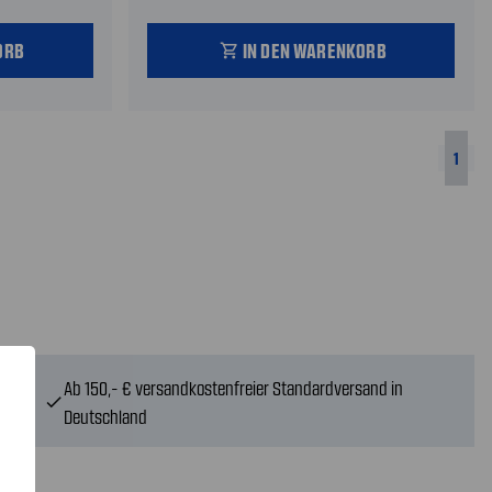
ORB
IN DEN WARENKORB
shopping_cart
1
Ab 150,- € versandkostenfreier Standardversand in
check
Deutschland