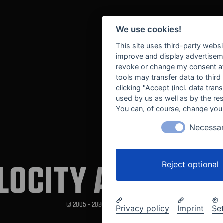
We use cookies!
This site uses third-party websi
improve and display advertisemen
revoke or change my consent at 
tools may transfer data to third
clicking "Accept (incl. data tra
used by us as well as by the re
You can, of course, change your
Necessa
LOCITY AUTOMOT
Reject optional
© 2005 - 2026 Velocity Automotive
Privacy policy
Imprint
Se