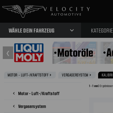
expand_more
WÄHLE DEIN FAHRZEUG
KATEGORI
❮
MOTOR - LUFT-/KRAFTSTOFF
VERGASERSYSTEM
KALIBR
navigate_next
navigate_next
1 - 1 von
3 Ergebnisse
Motor - Luft-/Kraftstoff
navigate_before
Vergasersystem
navigate_before