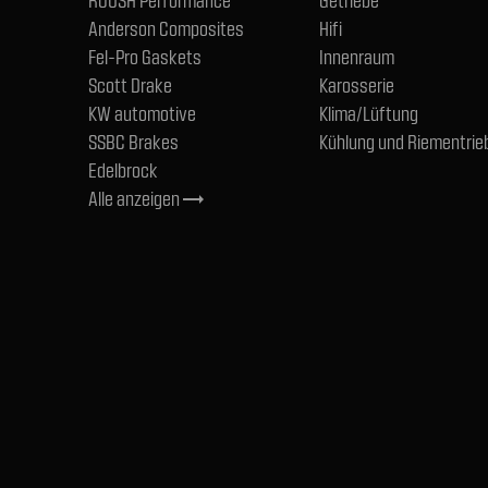
ROUSH Performance
Getriebe
Anderson Composites
Hifi
Fel-Pro Gaskets
Innenraum
Scott Drake
Karosserie
KW automotive
Klima/Lüftung
SSBC Brakes
Kühlung und Riementrie
Edelbrock
Alle anzeigen
trending_flat