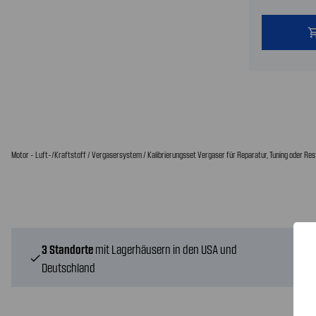
shopping
Motor - Luft-/Kraftstoff / Vergasersystem / Kalibrierungsset Vergaser für Reparatur, Tuning oder Rest
3 Standorte
mit Lagerhäusern in den USA und
check
Deutschland