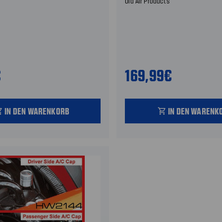
Old Air Products
€
169,99€
IN DEN WARENKORB
IN DEN WARENK
_cart
shopping_cart