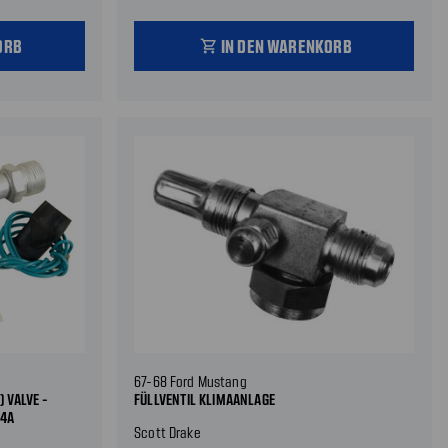
ORB
IN DEN WARENKORB
shopping_cart
67-68 Ford Mustang
) VALVE -
FÜLLVENTIL KLIMAANLAGE
34A
Scott Drake