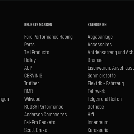
BELIEBTE MARKEN
KATEGORIEN
Ford Performance Racing
Abgasanlage
Parts
Accessoires
TMI Products
Antriebsstrang und Ac
Holley
Bremse
ACP
Eisenwaren, Anschlüsse
CERVINIS
Schmierstoffe
Trufiber
Elektrik - Fahrzeug
BMR
Fahrwerk
ngen
Wilwood
Felgen und Reifen
ROUSH Performance
Getriebe
Anderson Composites
Hifi
Fel-Pro Gaskets
Innenraum
Scott Drake
Karosserie