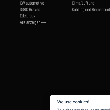
KW automotive
Klima/Lüftung
SSBC Brakes
Kühlung und Riementrie
Edelbrock
Alle anzeigen
trending_flat
We use cookies!
This site uses third-party websi