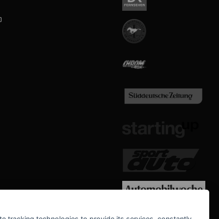
b
WE SUPPORT
te tracking technologies to provide its services, constantly