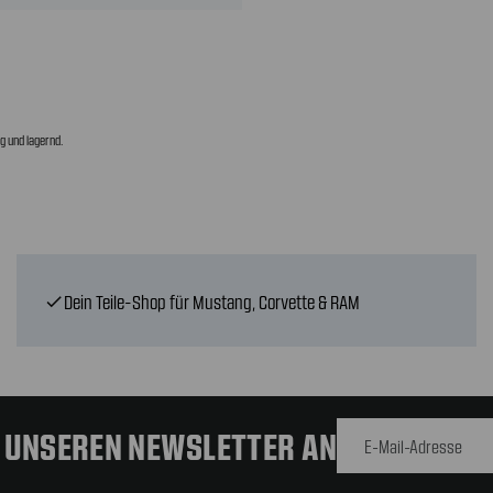
g und lagernd.
Dein Teile-Shop für Mustang, Corvette & RAM
check
E-Mail-
Adresse
R UNSEREN NEWSLETTER AN