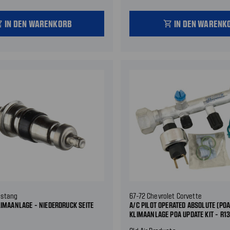
IN DEN WARENKORB
IN DEN WARENK
_cart
shopping_cart
ustang
67-72 Chevrolet Corvette
LIMAANLAGE - NIEDERDRUCK SEITE
A/C PILOT OPERATED ABSOLUTE (POA
KLIMAANLAGE POA UPDATE KIT - R1