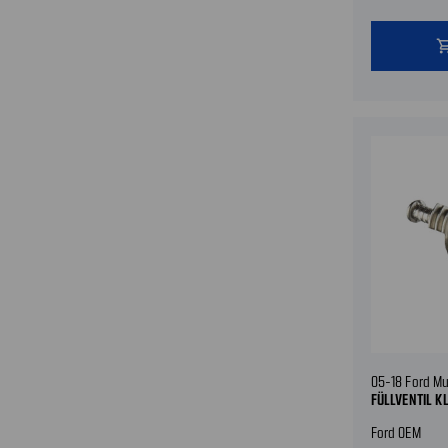
shopping
05-18 Ford M
FÜLLVENTIL K
Ford OEM