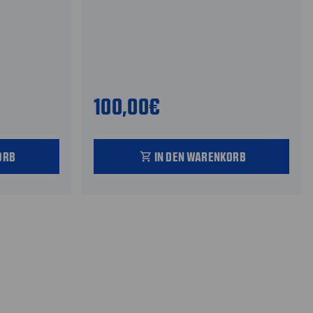
100,00€
ORB
IN DEN WARENKORB
shopping_cart