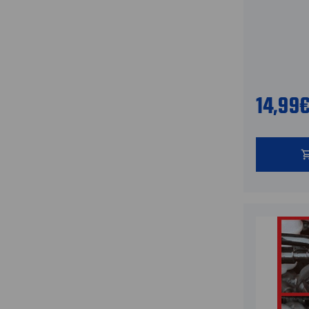
14,99
shopping