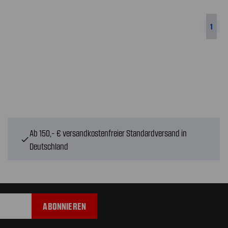
1
Ab 150,- € versandkostenfreier Standardversand in
check
Deutschland