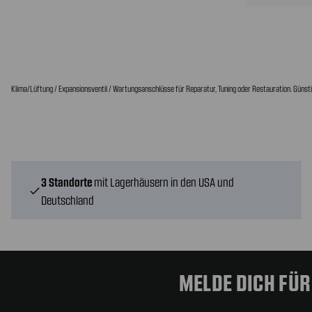
Klima/Lüftung / Expansionsventil / Wartungsanschlüsse für Reparatur, Tuning oder Restauration. Günsti
3 Standorte
mit Lagerhäusern in den USA und
check
Deutschland
MELDE DICH FÜ