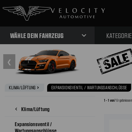
expand_more
WÄHLE DEIN FAHRZEUG
KATEGORI
❮
KLIMA/LÜFTUNG
EXPANSIONSVENTIL / WARTUNGSANSCHLÜSSE
navigate_next
1 - 1 von
7 Ergebnissen
Klima/Lüftung
navigate_before
Expansionsventil /
Wartungsanschlüsse