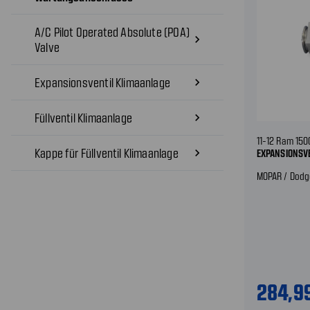
A/C Pilot Operated Absolute (POA)
navigate_next
Valve
Expansionsventil Klimaanlage
navigate_next
Füllventil Klimaanlage
navigate_next
11-12 Ram 150
Kappe für Füllventil Klimaanlage
navigate_next
EXPANSIONSV
MOPAR / Dodg
284,9