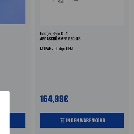
Dodge, Ram (5.7)
ABGASKRÜMMER RECHTS
MOPAR / Dodge OEM
164,99€
ORB
IN DEN WARENKORB
shopping_cart