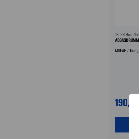
19-23 Ram 15
ABGASKRÜMM
MOPAR / Dodg
190,0
shopping