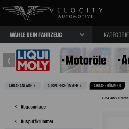
expand_more
WÄHLE DEIN FAHRZEUG
KATEGORI
❮
ABGASANLAGE
AUSPUFFKRÜMMER
ABGASKRÜMMER
navigate_next
navigate_next
1 - 24 von
27 Ergebnis
Abgasanlage
navigate_before
Auspuffkrümmer
navigate_before