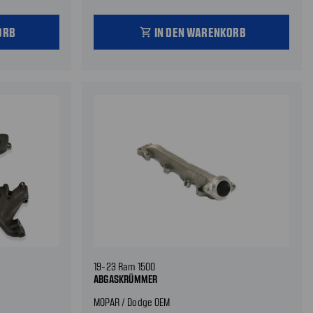
ORB
IN DEN WARENKORB
shopping_cart
19-23 Ram 1500
ABGASKRÜMMER
MOPAR / Dodge OEM