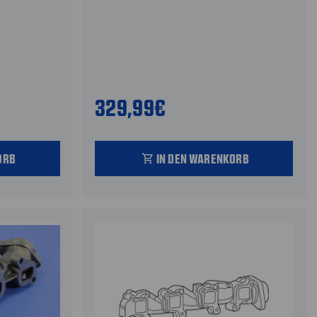
329,99€
ORB
IN DEN WARENKORB
shopping_cart