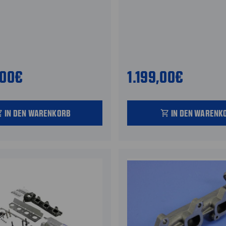
,00€
1.199,00€
IN DEN WARENKORB
IN DEN WARENK
_cart
shopping_cart