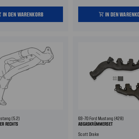
IN DEN WARENKORB
IN DEN WARENK
_cart
shopping_cart
stang (5.2)
69-70 Ford Mustang (428)
ER RECHTS
ABGASKRÜMMERSET
Scott Drake