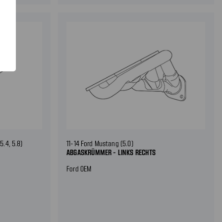
.4, 5.8)
11-14 Ford Mustang (5.0)
ABGASKRÜMMER - LINKS RECHTS
Ford OEM