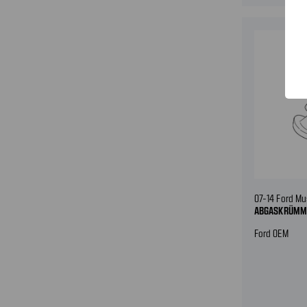
07-14 Ford Mu
ABGASKRÜMME
Ford OEM