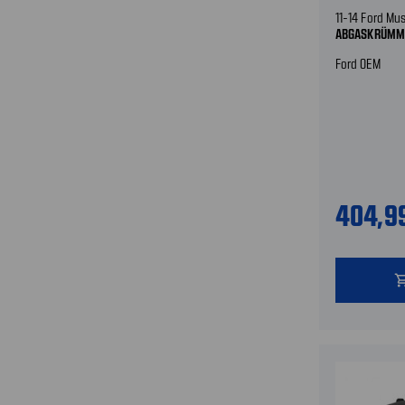
11-14 Ford Mu
ABGASKRÜMME
Ford OEM
404,9
shopping