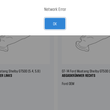
Network Error
OK
stang Shelby GT500 (5.4, 5.8)
07-14 Ford Mustang Shelby GT500 (5
R LINKS
ABGASKRÜMMER RECHTS
Ford OEM