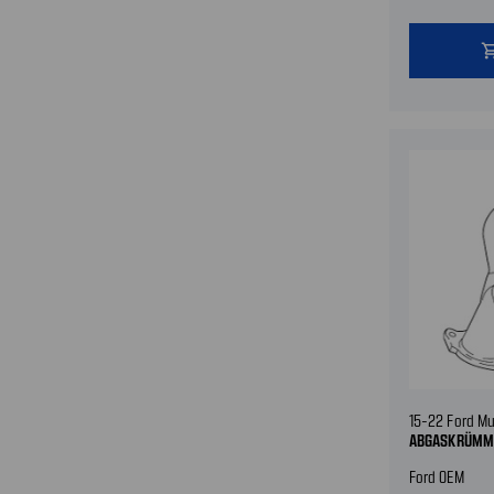
shopping
15-22 Ford Mu
ABGASKRÜMM
Ford OEM