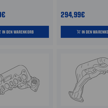
9€
294,99€
IN DEN WARENKORB
IN DEN WARENK
_cart
shopping_cart