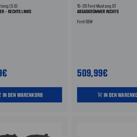
stang (5.0)
15-20 Ford Mustang GT
R - RECHTS LINKS
ABGASKRÜMMER RECHTS
Ford OEM
9€
509,99€
IN DEN WARENKORB
IN DEN WARENK
_cart
shopping_cart