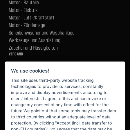
Motor - Bauteile
Motor - Elektrik
Motor - Luft-/Kraftstoff
Motor - Zündanlage
Scheibenwischer und Waschanlage
Werkzeuge und Ausrüstung
Zubehör und Flüssigkeiten
VERSAND
We use cookies!
BEZAHLUNG
This site uses third-party website tracking
technologies to provide its services, constantly
improve and display advertisements according to
users' interests. I agree to this and can revoke or
BEKANNT AUS
change my consent at any time with effect for the
future.We point out that some tools may transfer data
to third countries without an adequate level of data
protection. By clicking "Accept (incl. data transfer to
non-EU countries)", you agree that the data may be