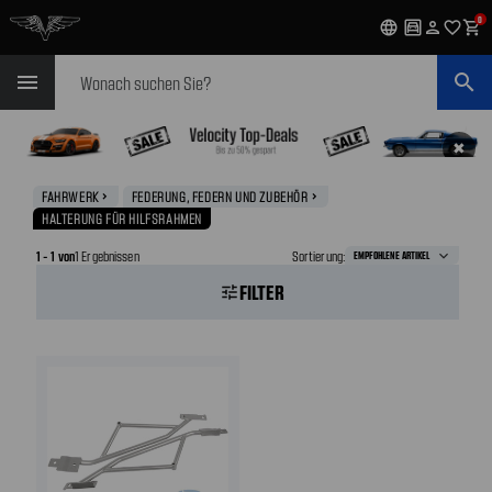
0
language
garage
person
favorite_outline
shopping_cart
Suchen
menu
search
✖
FAHRWERK
FEDERUNG, FEDERN UND ZUBEHÖR
navigate_next
navigate_next
HALTERUNG FÜR HILFSRAHMEN
1 - 1 von
1 Ergebnissen
Sortierung:
FILTER
tune