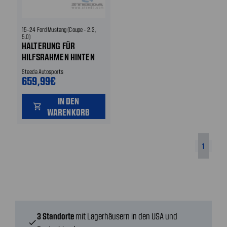
15-24 Ford Mustang (Coupe - 2.3,
5.0)
HALTERUNG FÜR
HILFSRAHMEN HINTEN
UNTEN
Steeda Autosports
659,99€
IN DEN
shopping_cart
WARENKORB
1
3 Standorte
mit Lagerhäusern in den USA und
check