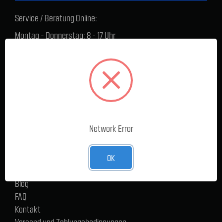
Service / Beratung Online:
Montag - Donnerstag: 8 - 17 Uhr
Freitag: 8 - 16 Uhr
Lager Lauenstein (Warenabholungen):
Montag - Donnerstag: 7.30 - 15 Uhr
Freitag: 7.30 - 14 Uhr
SERVICE
Network Error
Cargoservice
Alle Produkte
Neue Produkte
OK
%Sale
Blog
FAQ
Kontakt