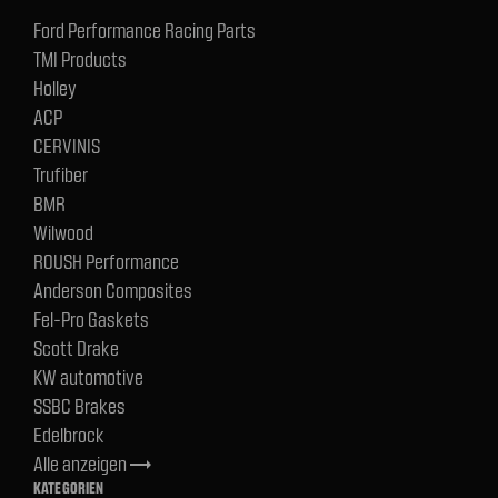
Ford Performance Racing Parts
TMI Products
Holley
ACP
CERVINIS
Trufiber
BMR
Wilwood
ROUSH Performance
Anderson Composites
Fel-Pro Gaskets
Scott Drake
KW automotive
SSBC Brakes
Edelbrock
Alle anzeigen
trending_flat
KATEGORIEN