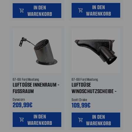
IN DEN
IN DEN
shopping_cart
shopping_cart
WARENKORB
WARENKORB
67-68 Ford Mustang
67-68 Ford Mustang
LUFTDÜSE INNENRAUM -
LUFTDÜSE
FUSSRAUM
WINDSCHUTZSCHEIBE -
RECHTS
Dynacorn
Scott Drake
209,99€
109,99€
IN DEN
IN DEN
shopping_cart
shopping_cart
WARENKORB
WARENKORB