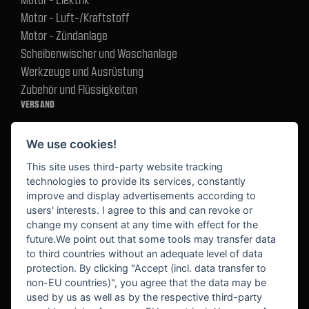
Motor - Luft-/Kraftstoff
Motor - Zündanlage
Scheibenwischer und Waschanlage
Werkzeuge und Ausrüstung
Zubehör und Flüssigkeiten
VERSAND
We use cookies!
BEZAHLUNG
This site uses third-party website tracking
technologies to provide its services, constantly
improve and display advertisements according to
users' interests. I agree to this and can revoke or
BEKANNT AUS
change my consent at any time with effect for the
future.We point out that some tools may transfer data
to third countries without an adequate level of data
protection. By clicking "Accept (incl. data transfer to
non-EU countries)", you agree that the data may be
used by us as well as by the respective third-party