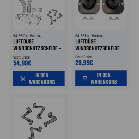
64-66 Ford Mustang
64-66 Ford Mustang
LUFTDÜSE
LUFTDÜSE
WINDSCHUTZSCHEIBE -
WINDSCHUTZSCHEIBE
SET
Scott Drake
Scott Drake
23,99€
54,99€
IN DEN
IN DEN
shopping_cart
shopping_cart
WARENKORB
WARENKORB