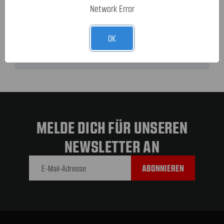
Network Error
Dein Teile-Shop für Mustang, Corvette & RAM
check
OK
Ab 150,- € versandkostenfreier Standardversand in
check
Deutschland
MELDE DICH FÜR UNSEREN
NEWSLETTER AN
E-Mail-
Adresse