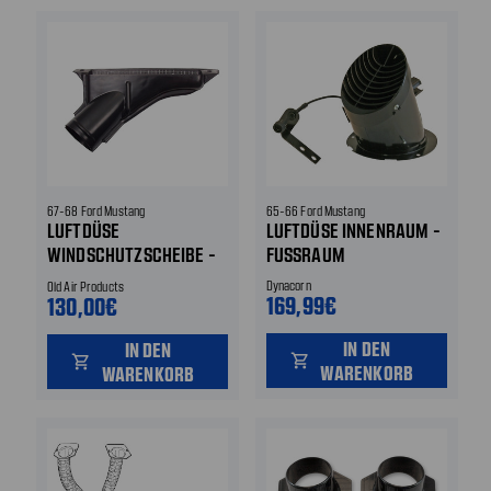
67-68 Ford Mustang
65-66 Ford Mustang
LUFTDÜSE
LUFTDÜSE INNENRAUM -
WINDSCHUTZSCHEIBE -
FUSSRAUM
LINKS
Dynacorn
Old Air Products
169,99€
130,00€
IN DEN
IN DEN
shopping_cart
shopping_cart
WARENKORB
WARENKORB