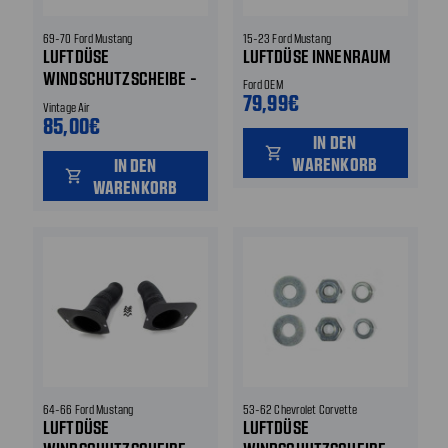
69-70 Ford Mustang
15-23 Ford Mustang
LUFTDÜSE
LUFTDÜSE INNENRAUM
WINDSCHUTZSCHEIBE -
Ford OEM
STUTZEN
79,99€
Vintage Air
85,00€
IN DEN
shopping_cart
WARENKORB
IN DEN
shopping_cart
WARENKORB
64-66 Ford Mustang
53-62 Chevrolet Corvette
LUFTDÜSE
LUFTDÜSE