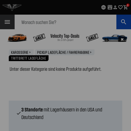
0
language
garage
person
favorite_outline
shopping_cart
Suchen
menu
search
✖
KAROSSERIE
PICKUP LADEFLÄCHE / FAHRERKABINE
navigate_next
navigate_next
TRITTBRETT LADEFLÄCHE
Unter dieser Kategorie sind keine Produkte aufgeführt.
3 Standorte
mit Lagerhäusern in den USA und
check
Deutschland