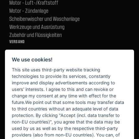
Motor - Luft-/Kraftstoff
Motor - Zündanlage
Scheibenwischer und Waschanlage
Werkzeuge und Ausrüstung
Zubehör und Flüssigkeiten
VERSAND
We use cookies!
BEZAHLUNG
This site uses third-party website tracking
technologies to provide its services, constantly
improve and display advertisements according to
users' interests. I agree to this and can revoke or
BEKANNT AUS
change my consent at any time with effect for the
future.We point out that some tools may transfer data
to third countries without an adequate level of data
protection. By clicking "Accept (incl. data transfer to
non-EU countries)", you agree that the data may be
used by us as well as by the respective third-party
providers (also from non-EU countries). You can, of