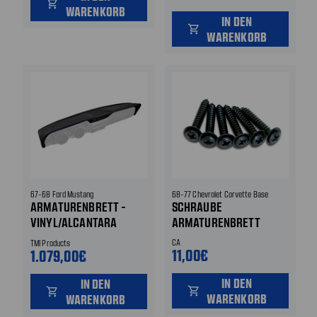
shopping_cart
WARENKORB
IN DEN
shopping_cart
WARENKORB
67-68 Ford Mustang
68-77 Chevrolet Corvette Base
ARMATURENBRETT -
SCHRAUBE
VINYL/ALCANTARA
ARMATURENBRETT
BEZUG - SPORT R -
CA
TMI Products
SCHWARZ - BLAUE NAHT
11,00€
1.079,00€
IN DEN
IN DEN
shopping_cart
shopping_cart
WARENKORB
WARENKORB