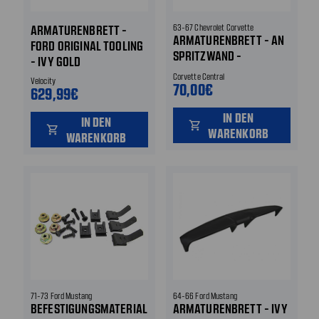
ARMATURENBRETT -
63-67 Chevrolet Corvette
ARMATURENBRETT - AN
FORD ORIGINAL TOOLING
SPRITZWAND -
- IVY GOLD
BEFESTIGUNGSSCHRAUBEN
Corvette Central
Velocity
UND MUTTERN
70,00€
629,99€
IN DEN
IN DEN
shopping_cart
shopping_cart
WARENKORB
WARENKORB
71-73 Ford Mustang
64-66 Ford Mustang
BEFESTIGUNGSMATERIAL
ARMATURENBRETT - IVY