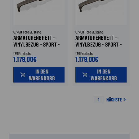
67-68 Ford Mustang
67-68 Ford Mustang
ARMATURENBRETT -
ARMATURENBRETT -
VINYLBEZUG - SPORT -
VINYLBEZUG - SPORT -
IVY GOLD
SADDLE
TMI Products
TMI Products
1.179,00€
1.179,00€
IN DEN
IN DEN
shopping_cart
shopping_cart
WARENKORB
WARENKORB
1
NÄCHSTE
navigate_next