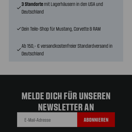
3 Standorte
mit Lagerhäusern in den USA und
check
Deutschland
Dein Teile-Shop für Mustang, Corvette & RAM
check
Ab 150,- € versandkostenfreier Standardversand in
check
Deutschland
MELDE DICH FÜR UNSEREN
NEWSLETTER AN
E-Mail-
Adresse