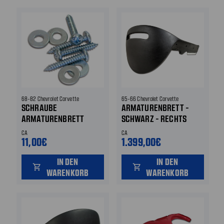
68-82 Chevrolet Corvette
65-66 Chevrolet Corvette
SCHRAUBE
ARMATURENBRETT -
ARMATURENBRETT
SCHWARZ - RECHTS
CA
CA
11,00€
1.399,00€
IN DEN
IN DEN
shopping_cart
shopping_cart
WARENKORB
WARENKORB