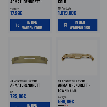
ARMATURENBRETT -
GOLD
CONCOURS CORRECT
TMI Products
Velocity
1.019,00€
17,99€
IN DEN
IN DEN
shopping_cart
shopping_cart
WARENKORB
WARENKORB
70-72 Chevrolet Corvette
59-62 Chevrolet Corvette
ARMATURENBRETT
ARMATURENBRETT -
FAWN BEIGE
CA
725,00€
Paragon
599,39€
IN DEN
739,99€
-19%