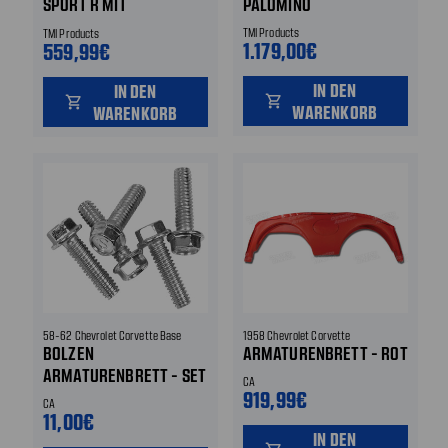
SPORT R MIT
PALOMINO
KLIMAANLAGE -
TMI Products
TMI Products
SCHWARZ
1.179,00€
559,99€
IN DEN
IN DEN
shopping_cart
shopping_cart
WARENKORB
WARENKORB
58-62 Chevrolet Corvette Base
1958 Chevrolet Corvette
BOLZEN
ARMATURENBRETT - ROT
ARMATURENBRETT - SET
CA
919,99€
CA
11,00€
IN DEN