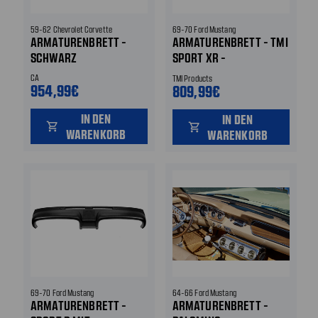
59-62 Chevrolet Corvette
69-70 Ford Mustang
ARMATURENBRETT -
ARMATURENBRETT - TMI
SCHWARZ
SPORT XR -
SCHWARZ/SCHWARZ -
CA
TMI Products
954,99€
OHNE OE KLIMA
809,99€
IN DEN
IN DEN
shopping_cart
shopping_cart
WARENKORB
WARENKORB
69-70 Ford Mustang
64-66 Ford Mustang
ARMATURENBRETT -
ARMATURENBRETT -