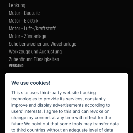
Lenkung
Motor - Bauteile
Motor - Elektrik
Motor - Luft-/Kraftstoff
Motor - Zündanlage
Scheibenwischer und Waschanlage
Werkzeuge und Ausrüstung
Zubehör und Flüssigkeiten
VERSAND
We use cookies!
BEZAHLUNG
This site uses third-party website tracking
technologies to provide its services, constantly
improve and display advertisements according to
users' interests. I agree to this and can revoke or
BEKANNT AUS
change my consent at any time with effect for the
future.We point out that some tools may transfer data
to third countries without an adequate level of data