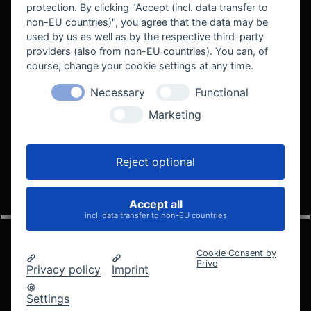
protection. By clicking "Accept (incl. data transfer to
non-EU countries)", you agree that the data may be
used by us as well as by the respective third-party
providers (also from non-EU countries). You can, of
course, change your cookie settings at any time.
Necessary
Functional
WE SUPPORT
Marketing
Reject optional
Accept all
VELOCITY AUTOMOTIVE
incl. data transfer to non-EU countries
Cookie Consent by
Prive
Privacy policy
Imprint
© 2005 - 2026 Velocity Automotive
Datenschutz
Impressum
AGB
Widerrufsbelehrung
Settings
Cookie-Einstellungen