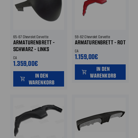
65-67 Chevrolet Corvette
59-62 Chevrolet Corvette
ARMATURENBRETT -
ARMATURENBRETT - ROT
SCHWARZ - LINKS
CA
1.159,00€
CA
1.359,00€
IN DEN
shopping_cart
IN DEN
WARENKORB
shopping_cart
WARENKORB