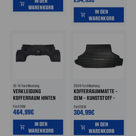
IN DEN
shopping_cart
WARENKORB
IN DEN
shopping_cart
WARENKORB
10-14 Ford Mustang
2024 Ford Mustang
VERKLEIDUNG
KOFFERRAUMMATTE -
KOFFERRAUM HINTEN
OEM - KUNSTSTOFF -
MUSTANG SCHRIFTZUG -
Ford OEM
Ford OEM
464,99€
OHNE SUBWOOFER
304,99€
IN DEN
IN DEN
shopping_cart
shopping_cart
WARENKORB
WARENKORB