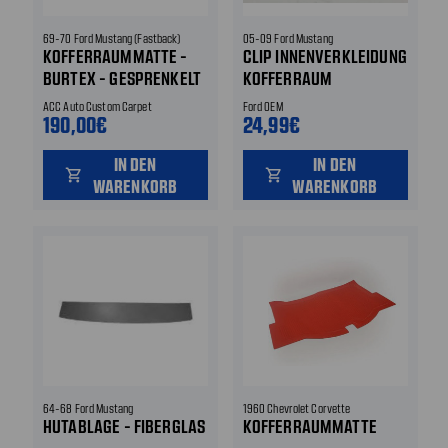
69-70 Ford Mustang (Fastback)
05-09 Ford Mustang
KOFFERRAUMMATTE -
CLIP INNENVERKLEIDUNG
BURTEX - GESPRENKELT
KOFFERRAUM
ACC Auto Custom Carpet
Ford OEM
190,00€
24,99€
IN DEN
IN DEN
shopping_cart
shopping_cart
WARENKORB
WARENKORB
64-68 Ford Mustang
1960 Chevrolet Corvette
HUTABLAGE - FIBERGLAS
KOFFERRAUMMATTE