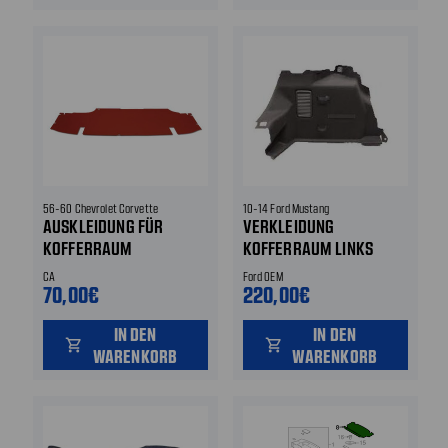
56-60 Chevrolet Corvette
10-14 Ford Mustang
AUSKLEIDUNG FÜR
VERKLEIDUNG
KOFFERRAUM
KOFFERRAUM LINKS
CA
Ford OEM
70,00€
220,00€
IN DEN
IN DEN
shopping_cart
shopping_cart
WARENKORB
WARENKORB