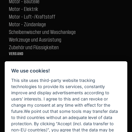
Motor - Bauteile
Motor - Elektrik
Motor - Luft-/Kraftstoff
Motor - Zündanlage
Scheibenwischer und Waschanlage
Werkzeuge und Ausrüstung
Zubehör und Flüssigkeiten
VERSAND
We use cookies!
BEZAHLUNG
This site uses third-party website tracking
technologies to provide its services, constantly
improve and display advertisements according to
users' interests. I agree to this and can revoke or
BEKANNT AUS
change my consent at any time with effect for the
future.We point out that some tools may transfer data
to third countries without an adequate level of data
protection. By clicking "Accept (incl. data transfer to
non-EU countries)", you agree that the data may be