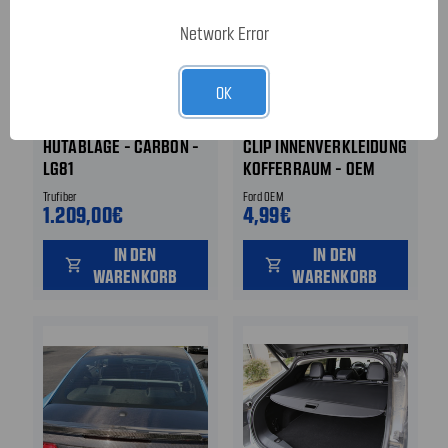
Network Error
OK
05-14 Ford Mustang
10-14 Ford Mustang
HUTABLAGE - CARBON -
CLIP INNENVERKLEIDUNG
LG81
KOFFERRAUM - OEM
Trufiber
Ford OEM
1.209,00€
4,99€
IN DEN
IN DEN
shopping_cart
shopping_cart
WARENKORB
WARENKORB