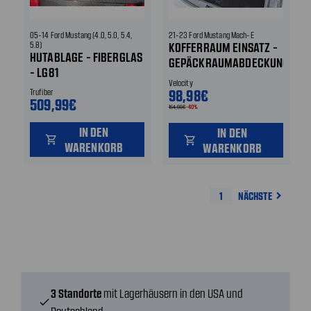
05-14 Ford Mustang (4.0, 5.0, 5.4,
21-23 Ford Mustang Mach-E
5.8)
KOFFERRAUM EINSATZ -
HUTABLAGE - FIBERGLAS
GEPÄCKRAUMABDECKUNG
- LG81
- HAKENBEFESTIGUNG
Velocity
98,98€
Trufiber
509,99€
164,99€
-40%
IN DEN
IN DEN
shopping_cart
shopping_cart
WARENKORB
WARENKORB
1
NÄCHSTE
navigate_next
3 Standorte
mit Lagerhäusern in den USA und
check