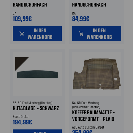
HANDSCHUHFACH
HANDSCHUHFACH
HINTEN
HINTEN
CA
CA
109,99€
84,99€
IN DEN
IN DEN
shopping_cart
shopping_cart
WARENKORB
WARENKORB
65-68 Ford Mustang (Hardtop)
64-68 Ford Mustang
HUTABLAGE - SCHWARZ
(Convertible/Hardtop)
KOFFERRAUMMATTE -
Scott Drake
VORGEFORMT - PLAID
194,99€
ACC Auto Custom Carpet
254,99€