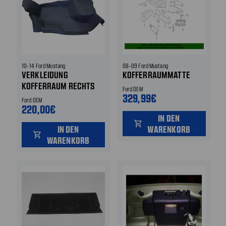
10-14 Ford Mustang
08-09 Ford Mustang
VERKLEIDUNG
KOFFERRAUMMATTE
KOFFERRAUM RECHTS
Ford OEM
329,99€
Ford OEM
220,00€
IN DEN
shopping_cart
IN DEN
WARENKORB
shopping_cart
WARENKORB