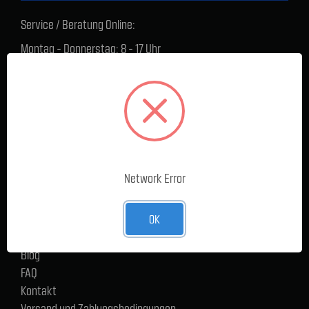
Service / Beratung Online:
Montag - Donnerstag: 8 - 17 Uhr
Freitag: 8 - 16 Uhr
Lager Lauenstein (Warenabholungen):
Montag - Donnerstag: 7.30 - 15 Uhr
Freitag: 7.30 - 14 Uhr
SERVICE
Network Error
Cargoservice
Alle Produkte
Neue Produkte
OK
%Sale
Blog
FAQ
Kontakt
Versand und Zahlungsbedingungen