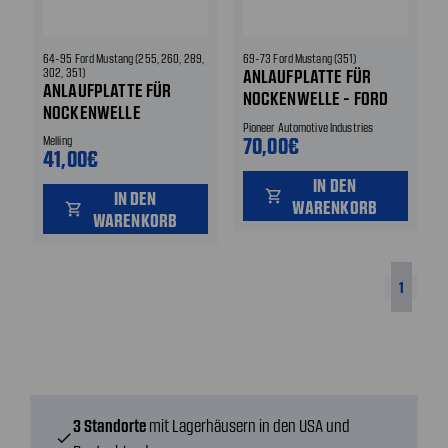
64-95 Ford Mustang (255, 260, 289,
69-73 Ford Mustang (351)
302, 351)
ANLAUFPLATTE FÜR
ANLAUFPLATTE FÜR
NOCKENWELLE - FORD
NOCKENWELLE
CLEVELAND - 5 STÜCK
Pioneer Automotive Industries
70,00€
Melling
41,00€
IN DEN
IN DEN
shopping_cart
WARENKORB
shopping_cart
WARENKORB
1
3 Standorte
mit Lagerhäusern in den USA und
check