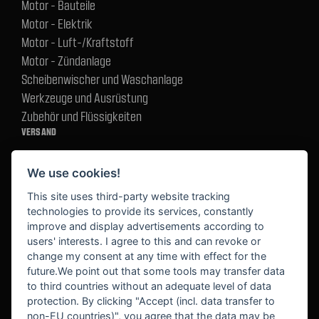
Motor - Bauteile
Motor - Elektrik
Motor - Luft-/Kraftstoff
Motor - Zündanlage
Scheibenwischer und Waschanlage
Werkzeuge und Ausrüstung
Zubehör und Flüssigkeiten
VERSAND
We use cookies!
BEZAHLUNG
This site uses third-party website tracking
technologies to provide its services, constantly
improve and display advertisements according to
users' interests. I agree to this and can revoke or
BEKANNT AUS
change my consent at any time with effect for the
future.We point out that some tools may transfer data
to third countries without an adequate level of data
protection. By clicking "Accept (incl. data transfer to
non-EU countries)", you agree that the data may be