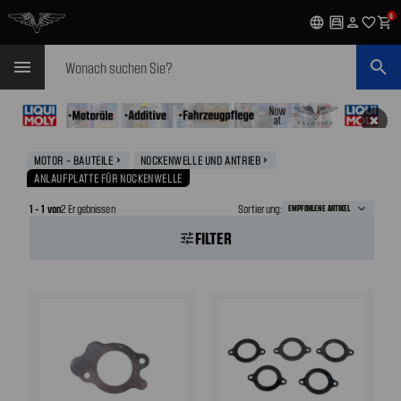
0
language
garage
person
favorite_outline
shopping_cart
Suchen
menu
search
✖
MOTOR - BAUTEILE
NOCKENWELLE UND ANTRIEB
navigate_next
navigate_next
ANLAUFPLATTE FÜR NOCKENWELLE
1 - 1 von
2 Ergebnissen
Sortierung:
FILTER
tune