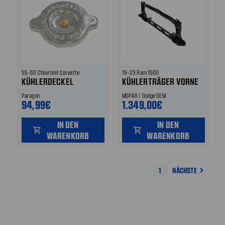
55-60 Chevrolet Corvette
19-23 Ram 1500
KÜHLERDECKEL
KÜHLERTRÄGER VORNE
Paragon
MOPAR / Dodge OEM
94,99€
1.349,00€
IN DEN
IN DEN
shopping_cart
shopping_cart
WARENKORB
WARENKORB
1
NÄCHSTE
navigate_next