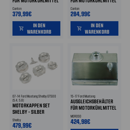
FÜR MOTORKÜHLMITTEL
FÜR MOTORKÜHLMITTEL
Canton
Canton
379,99€
284,99€
IN DEN
IN DEN
shopping_cart
shopping_cart
WARENKORB
WARENKORB
07-14 Ford Mustang Shelby GT500
15-17 Ford Mustang
(5.4, 5.8)
AUSGLEICHSBEHÄLTER
MOTORKAPPEN SET
FÜR MOTORKÜHLMITTEL
SHELBY - SILBER
- ALUMINIUM
MOROSO
424,98€
Shelby
479,99€