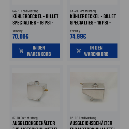
64-73 Ford Mustang
64-73 Ford Mustang
KÜHLERDECKEL - BILLET
KÜHLERDECKEL - BILLET
SPECIALTIES - 16 PSI -
SPECIALTIES - 16 PSI -
CHROM - POLIERT - MIT
CHROM - POLIERT - V8-
Velocity
Velocity
RINGEN
LOGO
70,00€
74,99€
IN DEN
IN DEN
shopping_cart
shopping_cart
WARENKORB
WARENKORB
07-10 Ford Mustang
05-08 Ford Mustang
AUSGLEICHSBEHÄLTER
AUSGLEICHSBEHÄLTER