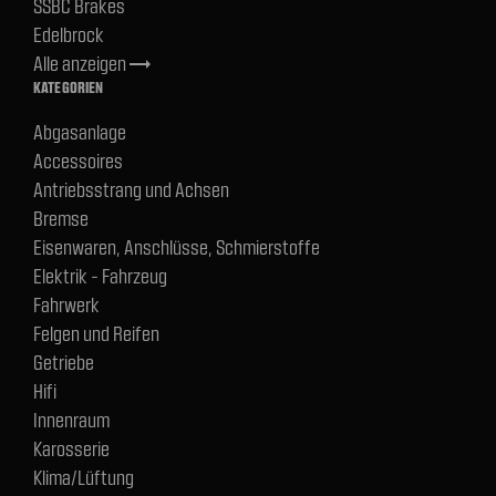
SSBC Brakes
Edelbrock
Alle anzeigen
trending_flat
KATEGORIEN
Abgasanlage
Accessoires
Antriebsstrang und Achsen
Bremse
Eisenwaren, Anschlüsse, Schmierstoffe
Elektrik - Fahrzeug
Fahrwerk
Felgen und Reifen
Getriebe
Hifi
Innenraum
Karosserie
Klima/Lüftung