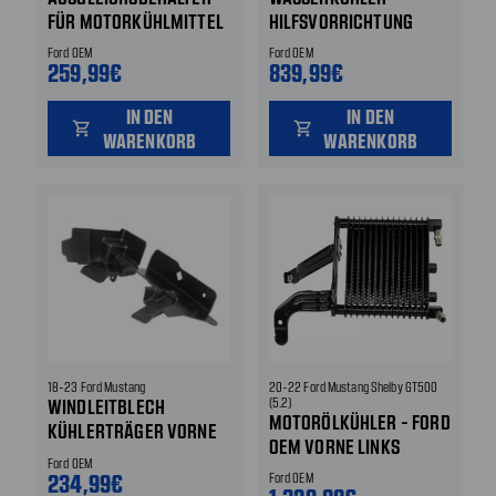
FÜR MOTORKÜHLMITTEL
HILFSVORRICHTUNG
Ford OEM
Ford OEM
259,99€
839,99€
IN DEN
IN DEN
shopping_cart
shopping_cart
WARENKORB
WARENKORB
18-23 Ford Mustang
20-22 Ford Mustang Shelby GT500
WINDLEITBLECH
(5.2)
MOTORÖLKÜHLER - FORD
KÜHLERTRÄGER VORNE
OEM VORNE LINKS
LINKS
Ford OEM
234,99€
Ford OEM