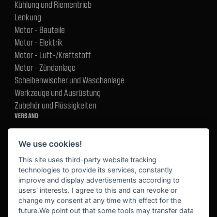
Kühlung und Riementrieb
Lenkung
Motor - Bauteile
Motor - Elektrik
Motor - Luft-/Kraftstoff
Motor - Zündanlage
Scheibenwischer und Waschanlage
Werkzeuge und Ausrüstung
Zubehör und Flüssigkeiten
VERSAND
We use cookies!
BEZAHLUNG
This site uses third-party website tracking
technologies to provide its services, constantly
improve and display advertisements according to
users' interests. I agree to this and can revoke or
BEKANNT AUS
change my consent at any time with effect for the
future.We point out that some tools may transfer data