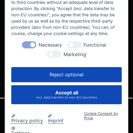
to third countries without an adequate level of data
protection. By clicking "Accept (incl. data transfer to
non-EU countries)", you agree that the data may be
used by us as well as by the respective third-party
providers (also from non-EU countries). You can, of
course, change your cookie settings at any time.
Necessary
Functional
WE SUPPORT
Marketing
Reject optional
Accept all
VELOCITY AUTOMOTIVE
incl. data transfer to non-EU countries
Cookie Consent by
Prive
Privacy policy
Imprint
© 2005 - 2026 Velocity Automotive
Datenschutz
Impressum
AGB
Widerrufsbelehrung
Settings