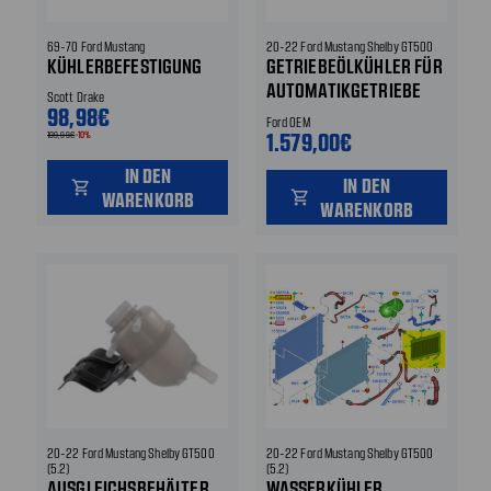
69-70 Ford Mustang
20-22 Ford Mustang Shelby GT500
KÜHLERBEFESTIGUNG
GETRIEBEÖLKÜHLER FÜR
AUTOMATIKGETRIEBE
Scott Drake
98,98€
VORNE
Ford OEM
1.579,00€
109,99€
-10%
IN DEN
IN DEN
shopping_cart
WARENKORB
shopping_cart
WARENKORB
20-22 Ford Mustang Shelby GT500
20-22 Ford Mustang Shelby GT500
(5.2)
(5.2)
AUSGLEICHSBEHÄLTER
WASSERKÜHLER