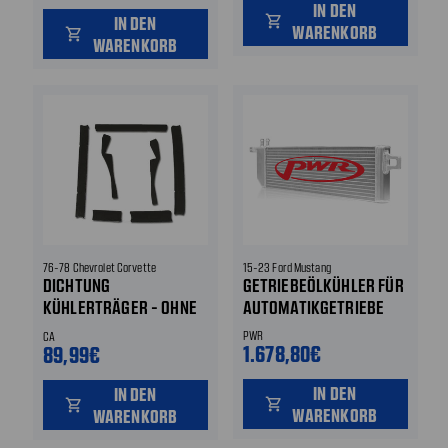
IN DEN
IN DEN
shopping_cart
WARENKORB
shopping_cart
WARENKORB
76-78 Chevrolet Corvette
15-23 Ford Mustang
DICHTUNG
GETRIEBEÖLKÜHLER FÜR
KÜHLERTRÄGER - OHNE
AUTOMATIKGETRIEBE
KLIMAANLAGE
PWR
CA
1.678,80€
89,99€
IN DEN
IN DEN
shopping_cart
shopping_cart
WARENKORB
WARENKORB