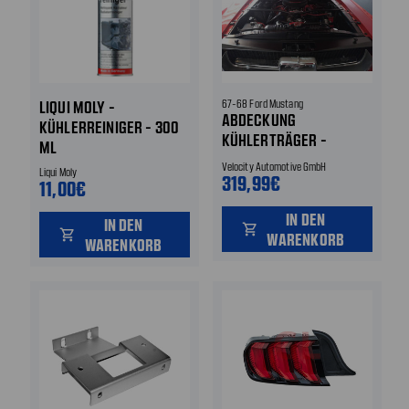
LIQUI MOLY -
67-68 Ford Mustang
ABDECKUNG
KÜHLERREINIGER - 300
KÜHLERTRÄGER -
ML
SCHWARZ ELOXIERTE
Velocity Automotive GmbH
Liqui Moly
ALUMINIUMVERSION -
319,99€
11,00€
FÜR FAHRZEUGE OHNE
IN DEN
KLIMAANLAGE - MIT
IN DEN
shopping_cart
shopping_cart
WARENKORB
LOCH FÜR DIE
WARENKORB
HAUBENENTRIEGELUNG