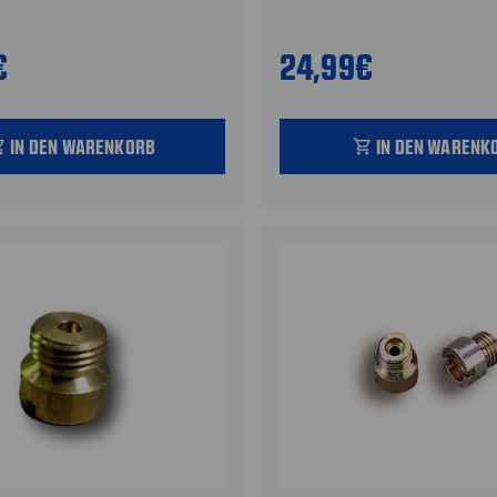
€
24,99€
IN DEN WARENKORB
IN DEN WARENK
_cart
shopping_cart