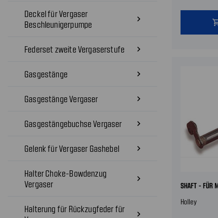
Deckel für Vergaser
navigate_next
shopping
Beschleunigerpumpe
Federset zweite Vergaserstufe
navigate_next
Gasgestänge
navigate_next
Gasgestänge Vergaser
navigate_next
Gasgestängebuchse Vergaser
navigate_next
Gelenk für Vergaser Gashebel
navigate_next
Halter Choke-Bowdenzug
navigate_next
Vergaser
SHAFT - FÜR M
Holley
Halterung für Rückzugfeder für
navigate_next