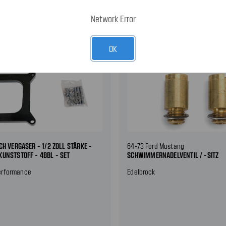
Network Error
OK
CH VERGASER - 1/2 ZOLL STÄRKE -
64-73 Ford Mustang
UNSTSTOFF - 4BBL - SET
SCHWIMMERNADELVENTIL / -SITZ
erformance
Edelbrock