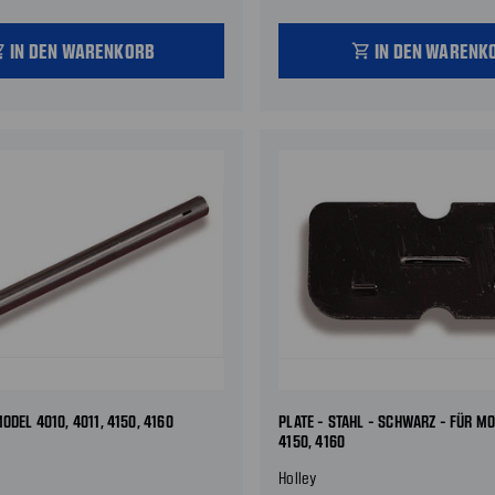
IN DEN WARENKORB
IN DEN WARENK
_cart
shopping_cart
ODEL 4010, 4011, 4150, 4160
PLATE - STAHL - SCHWARZ - FÜR MO
4150, 4160
Holley