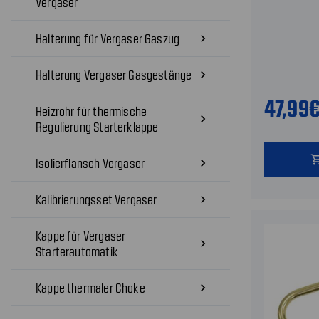
Vergaser
Halterung für Vergaser Gaszug
navigate_next
Halterung Vergaser Gasgestänge
navigate_next
47,99
Heizrohr für thermische
navigate_next
Regulierung Starterklappe
shopping
Isolierflansch Vergaser
navigate_next
Kalibrierungsset Vergaser
navigate_next
Kappe für Vergaser
navigate_next
Starterautomatik
Kappe thermaler Choke
navigate_next