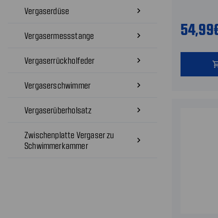
Vergaserdüse
navigate_next
54,99
Vergasermessstange
navigate_next
Vergaserrückholfeder
navigate_next
shopping
Vergaserschwimmer
navigate_next
Vergaserüberholsatz
navigate_next
Zwischenplatte Vergaser zu
navigate_next
Schwimmerkammer