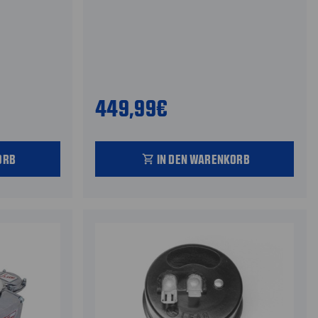
449,99€
ORB
IN DEN WARENKORB
shopping_cart