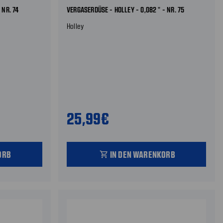
 NR. 74
VERGASERDÜSE - HOLLEY - 0,082 " - NR. 75
Holley
25,99€
ORB
IN DEN WARENKORB
shopping_cart