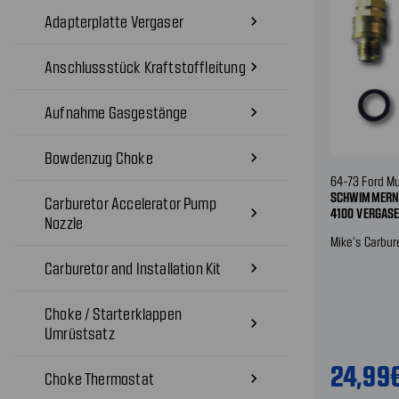
Adapterplatte Vergaser
navigate_next
Anschlussstück Kraftstoffleitung
navigate_next
Aufnahme Gasgestänge
navigate_next
Bowdenzug Choke
navigate_next
64-73 Ford M
SCHWIMMERNAD
Carburetor Accelerator Pump
navigate_next
4100 VERGAS
Nozzle
Mike's Carbur
Carburetor and Installation Kit
navigate_next
Choke / Starterklappen
navigate_next
Umrüstsatz
24,99
Choke Thermostat
navigate_next