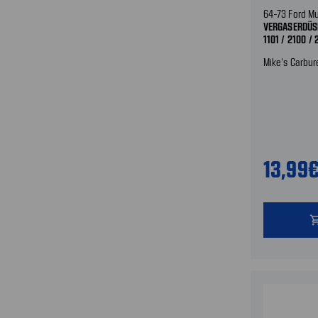
64-73 Ford M
VERGASERDÜSE
1101 / 2100 /
Mike's Carbur
13,99
shopping