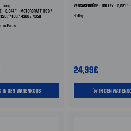
ustang
VERGASERDÜSE - HOLLEY - 0,081 " -
 - 0,047 " - MOTORCRAFT 1100 /
Holley
 2150 / 4100 / 4300 / 4350
etor Parts
€
24,99€
IN DEN WARENKORB
IN DEN WARENK
_cart
shopping_cart