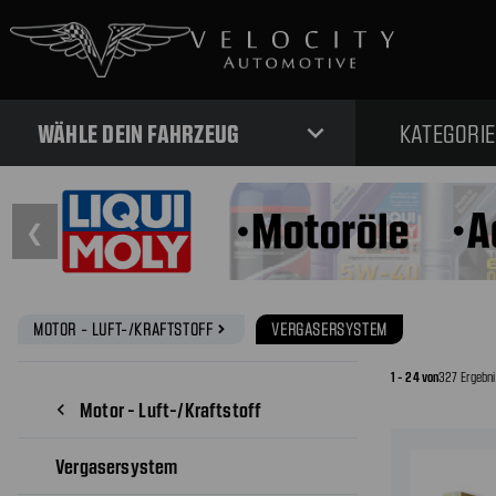
expand_more
WÄHLE DEIN FAHRZEUG
KATEGORI
❮
MOTOR - LUFT-/KRAFTSTOFF
VERGASERSYSTEM
navigate_next
1 - 24 von
327 Ergebn
Motor - Luft-/Kraftstoff
navigate_before
Vergasersystem