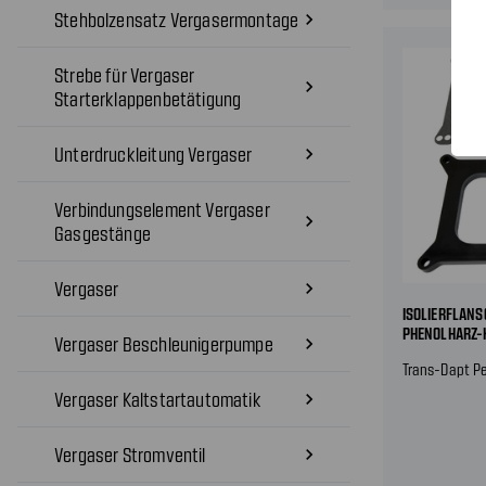
Stehbolzensatz Vergasermontage
navigate_next
Strebe für Vergaser
navigate_next
Starterklappenbetätigung
Unterdruckleitung Vergaser
navigate_next
Verbindungselement Vergaser
navigate_next
Gasgestänge
Vergaser
navigate_next
ISOLIERFLANS
PHENOLHARZ-K
Vergaser Beschleunigerpumpe
navigate_next
Trans-Dapt P
Vergaser Kaltstartautomatik
navigate_next
Vergaser Stromventil
navigate_next