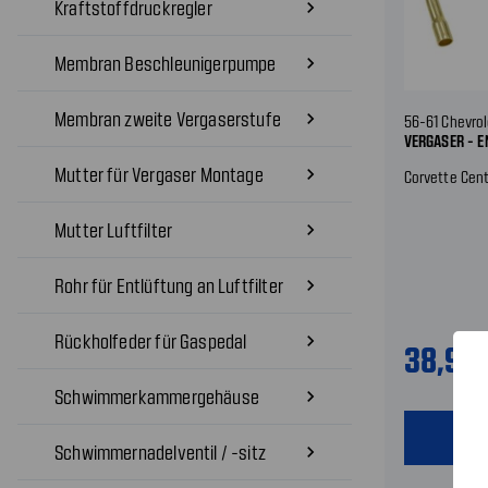
Kraftstoffdruckregler
navigate_next
Membran Beschleunigerpumpe
navigate_next
Membran zweite Vergaserstufe
navigate_next
56-61 Chevrol
VERGASER - 
Mutter für Vergaser Montage
navigate_next
Corvette Cent
Mutter Luftfilter
navigate_next
Rohr für Entlüftung an Luftfilter
navigate_next
Rückholfeder für Gaspedal
navigate_next
38,98
Schwimmerkammergehäuse
navigate_next
shopping
Schwimmernadelventil / -sitz
navigate_next