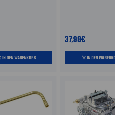
€
37,98€
IN DEN WARENKORB
IN DEN WARENK
_cart
shopping_cart