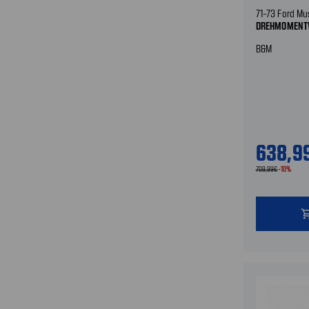
71-73 Ford M
DREHMOMENT
B&M
638,9
709,99€
-10%
shopping