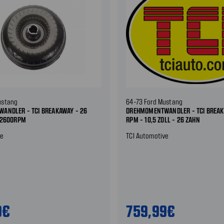
ustang
64-73 Ford Mustang
ANDLER - TCI BREAKAWAY - 26
DREHMOMENTWANDLER - TCI BREAK
-2600RPM
RPM - 10,5 ZOLL - 26 ZAHN
ve
TCI Automotive
9€
759,99€