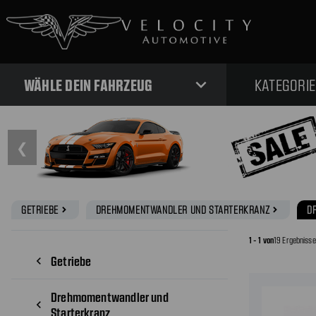
expand_more
WÄHLE DEIN FAHRZEUG
KATEGORI
❮
GETRIEBE
DREHMOMENTWANDLER UND STARTERKRANZ
D
navigate_next
navigate_next
1 - 1 von
19 Ergebniss
Getriebe
navigate_before
Drehmomentwandler und
navigate_before
Starterkranz