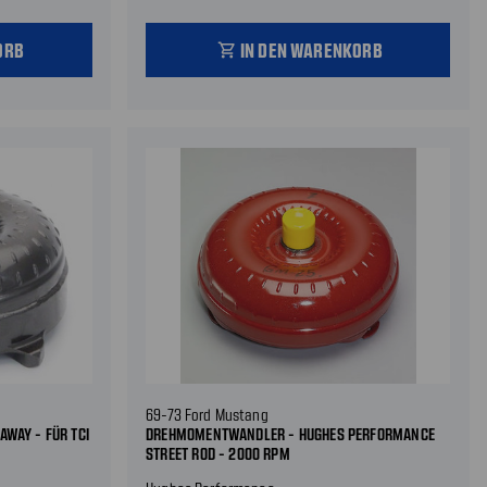
ORB
IN DEN WARENKORB
shopping_cart
69-73 Ford Mustang
WAY - FÜR TCI
DREHMOMENTWANDLER - HUGHES PERFORMANCE
STREET ROD - 2000 RPM