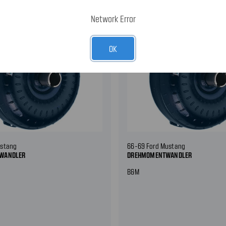
Network Error
OK
ustang
66-69 Ford Mustang
WANDLER
DREHMOMENTWANDLER
B&M