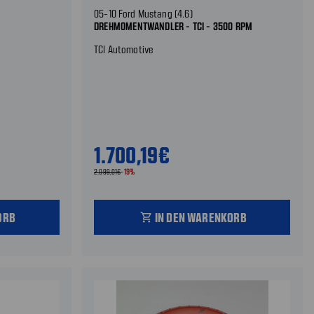
05-10 Ford Mustang (4.6)
DREHMOMENTWANDLER - TCI - 3500 RPM
TCI Automotive
1.700,19€
2.099,01€
-19%
ORB
IN DEN WARENKORB
shopping_cart