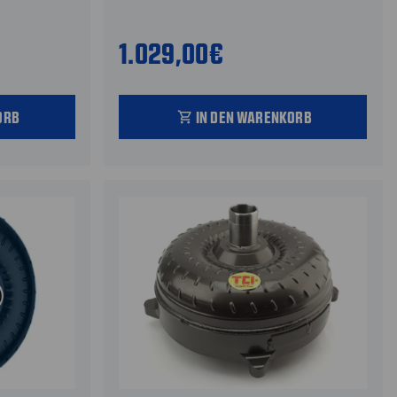
1.029,00€
ORB
IN DEN WARENKORB
shopping_cart