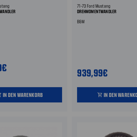
ustang
71-73 Ford Mustang
WANDLER
DREHMOMENTWANDLER
B&M
9€
939,99€
IN DEN WARENKORB
IN DEN WARENK
_cart
shopping_cart