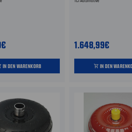
ve
TCI Automotive
9€
1.648,99€
IN DEN WARENKORB
IN DEN WARENK
_cart
shopping_cart