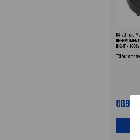
64-73 Ford M
DREHMOMENTW
NIGHT - 1600
TCI Automoti
669,9
shopping