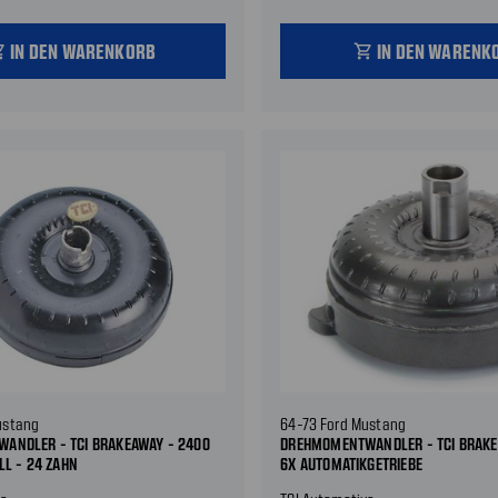
IN DEN WARENKORB
IN DEN WARENK
_cart
shopping_cart
ustang
64-73 Ford Mustang
ANDLER - TCI BRAKEAWAY - 2400
DREHMOMENTWANDLER - TCI BRAKEA
LL - 24 ZAHN
6X AUTOMATIKGETRIEBE