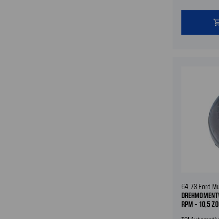
shopping
64-73 Ford M
DREHMOMENTW
RPM - 10,5 ZO