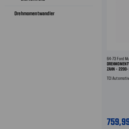
Drehmomentwandler
64-73 Ford M
DREHMOMENTW
ZAHN - 2200
TCI Automoti
759,9