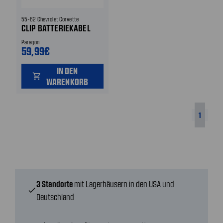
55-62 Chevrolet Corvette
CLIP BATTERIEKABEL
Paragon
59,99€
IN DEN
shopping_cart
WARENKORB
1
3 Standorte
mit Lagerhäusern in den USA und
check
Deutschland