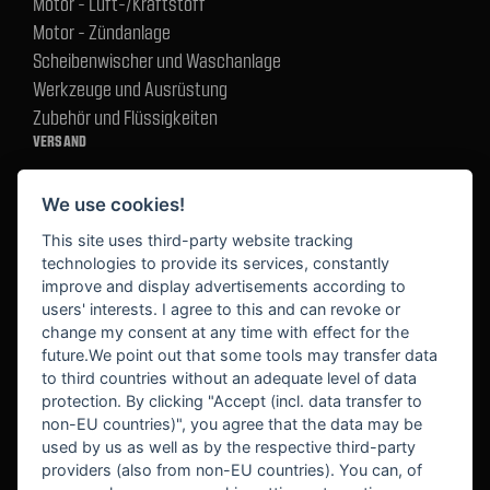
Motor - Luft-/Kraftstoff
Motor - Zündanlage
Scheibenwischer und Waschanlage
Werkzeuge und Ausrüstung
Zubehör und Flüssigkeiten
VERSAND
We use cookies!
BEZAHLUNG
This site uses third-party website tracking
technologies to provide its services, constantly
improve and display advertisements according to
users' interests. I agree to this and can revoke or
BEKANNT AUS
change my consent at any time with effect for the
future.We point out that some tools may transfer data
to third countries without an adequate level of data
protection. By clicking "Accept (incl. data transfer to
non-EU countries)", you agree that the data may be
used by us as well as by the respective third-party
providers (also from non-EU countries). You can, of