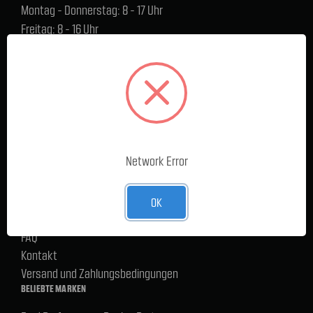
Montag - Donnerstag: 8 - 17 Uhr
Freitag: 8 - 16 Uhr
Lager Lauenstein (Warenabholungen):
Montag - Donnerstag: 7.30 - 15 Uhr
Freitag: 7.30 - 14 Uhr
SERVICE
Cargoservice
Network Error
Alle Produkte
Neue Produkte
%Sale
OK
Blog
FAQ
Kontakt
Versand und Zahlungsbedingungen
BELIEBTE MARKEN