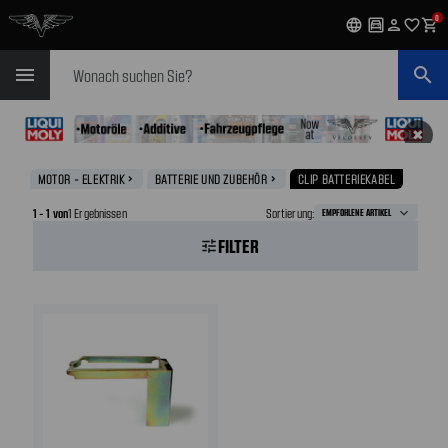
0
language
garage
person
favorite_outline
shopping_cart
Suchen
menu
search
✖
MOTOR - ELEKTRIK
BATTERIE UND ZUBEHÖR
CLIP BATTERIEKABEL
navigate_next
navigate_next
1 - 1 von
1 Ergebnissen
Sortierung:
FILTER
tune