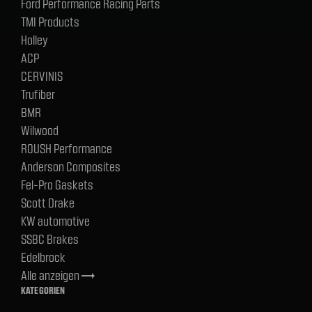
Ford Performance Racing Parts
TMI Products
Holley
ACP
CERVINIS
Trufiber
BMR
Wilwood
ROUSH Performance
Anderson Composites
Fel-Pro Gaskets
Scott Drake
KW automotive
SSBC Brakes
Edelbrock
Alle anzeigen
trending_flat
KATEGORIEN