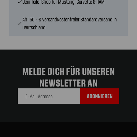
Dein Teile-Shop für Mustang, Corvette & RAM
check
Ab 150,- € versandkostenfreier Standardversand in
check
Deutschland
MELDE DICH FÜR UNSEREN
NEWSLETTER AN
E-Mail-
Adresse