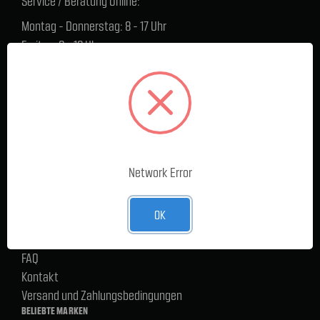
Service / Beratung Online:
Montag - Donnerstag: 8 - 17 Uhr
Freitag: 8 - 16 Uhr
Lager Lauenstein (Warenabholungen):
Montag - Donnerstag: 7.30 - 15 Uhr
Freitag: 7.30 - 14 Uhr
SERVICE
Cargoservice
Network Error
Alle Produkte
Neue Produkte
OK
%Sale
Blog
FAQ
Kontakt
Versand und Zahlungsbedingungen
BELIEBTE MARKEN