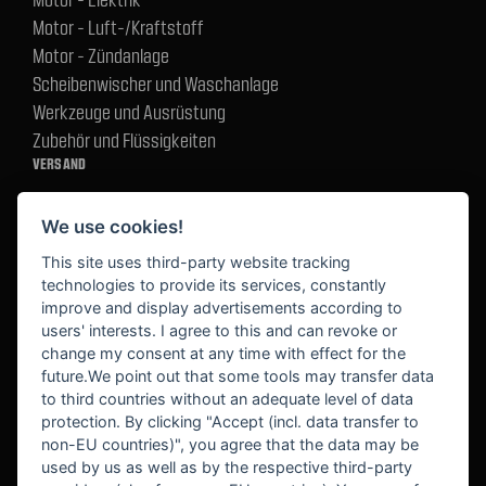
Motor - Luft-/Kraftstoff
Motor - Zündanlage
Scheibenwischer und Waschanlage
Werkzeuge und Ausrüstung
Zubehör und Flüssigkeiten
VERSAND
We use cookies!
BEZAHLUNG
This site uses third-party website tracking
technologies to provide its services, constantly
improve and display advertisements according to
users' interests. I agree to this and can revoke or
BEKANNT AUS
change my consent at any time with effect for the
future.We point out that some tools may transfer data
to third countries without an adequate level of data
protection. By clicking "Accept (incl. data transfer to
non-EU countries)", you agree that the data may be
used by us as well as by the respective third-party