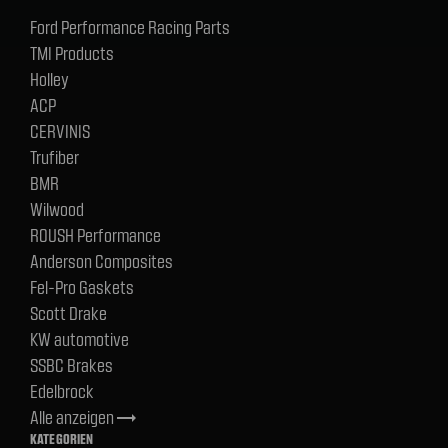
Ford Performance Racing Parts
TMI Products
Holley
ACP
CERVINIS
Trufiber
BMR
Wilwood
ROUSH Performance
Anderson Composites
Fel-Pro Gaskets
Scott Drake
KW automotive
SSBC Brakes
Edelbrock
Alle anzeigen
trending_flat
KATEGORIEN