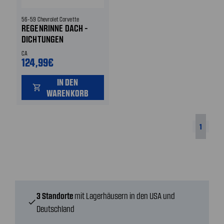
56-59 Chevrolet Corvette
REGENRINNE DACH -
DICHTUNGEN
CA
124,99€
IN DEN
shopping_cart
WARENKORB
1
3 Standorte
mit Lagerhäusern in den USA und
check
Deutschland