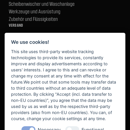
Scheibenwischer und Waschanlage
Werkzeuge und Ausrüstung
Zubehör und Flüssigkeiten
VERSAND
We use cookies!
BEZAHLUNG
This site uses third-party website tracking
technologies to provide its services, constantly
improve and display advertisements according to
users' interests. I agree to this and can revoke or
BEKANNT AUS
change my consent at any time with effect for the
future.We point out that some tools may transfer data
to third countries without an adequate level of data
protection. By clicking "Accept (incl. data transfer to
non-EU countries)", you agree that the data may be
used by us as well as by the respective third-party
providers (also from non-EU countries). You can, of
course, change your cookie settings at any time.
Necessary
Functional