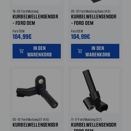
18-26 Ford Mustang
05-10 Ford Mustang Base (4.0)
KURBELWELLENSENSOR
KURBELWELLENSENSOR
- FORD OEM
- FORD OEM
Ford OEM
Ford OEM
104,99€
104,99€
IN DEN
IN DEN
shopping_cart
shopping_cart
WARENKORB
WARENKORB
05-10 Ford Mustang GT (4.6)
11-17 Ford Mustang (3.7)
KURBELWELLENSENSOR
KURBELWELLENSENSOR