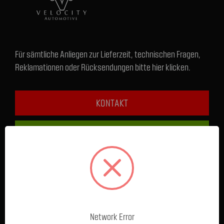
Für sämtliche Anliegen zur Lieferzeit, technischen Fragen,
Reklamationen oder Rücksendungen bitte hier klicken.
KONTAKT
+49 1590 5808489
FRAGEN & HILFE
Service / Beratung Online:
Montag - Donnerstag: 8 - 17 Uhr
Network Error
Freitag: 8 - 16 Uhr