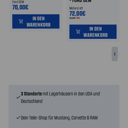
- FORD OEM
Ford OEM
70,00€
Motorcraft
72,00€
IN DEN
79,99€
-10%
shopping_cart
WARENKORB
IN DEN
shopping_cart
WARENKORB
1
3 Standorte
mit Lagerhäusern in den USA und
check
Deutschland
Dein Teile-Shop für Mustang, Corvette & RAM
check