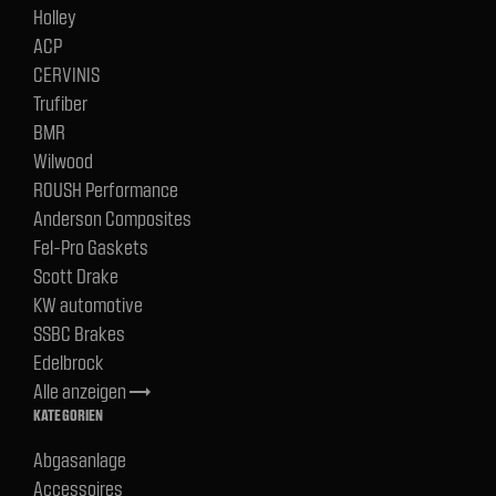
Holley
ACP
CERVINIS
Trufiber
BMR
Wilwood
ROUSH Performance
Anderson Composites
Fel-Pro Gaskets
Scott Drake
KW automotive
SSBC Brakes
Edelbrock
Alle anzeigen
trending_flat
KATEGORIEN
Abgasanlage
Accessoires