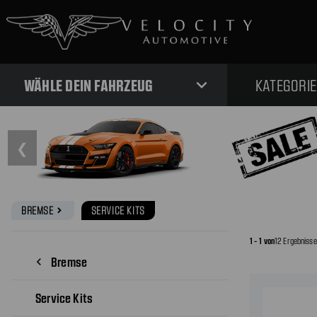
expand_more
WÄHLE DEIN FAHRZEUG
KATEGORI
❮
BREMSE
SERVICE KITS
navigate_next
1 - 1 von
12 Ergebniss
Bremse
navigate_before
Service Kits