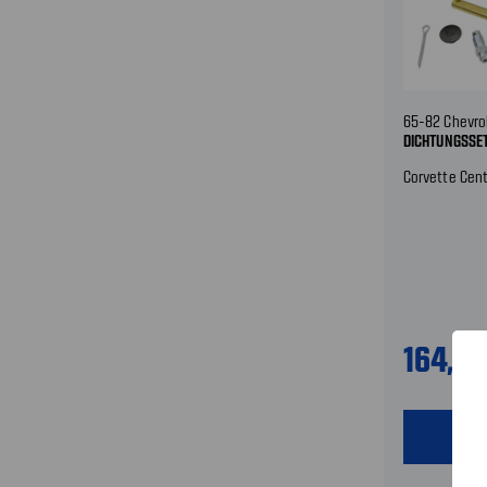
65-82 Chevro
DICHTUNGSSE
Corvette Cent
164,9
shopping