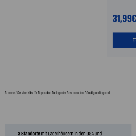
31,99
shopping
Bremse / Service Kits für Reparatur, Tuning oder Restauration. Günstig und lagernd.
3 Standorte
mit Lagerhäusern in den USA und