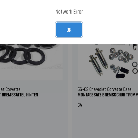
Network Error
OK
let Corvette
56-62 Chevrolet Corvette Base
T BREMSSATTEL HINTEN
MONTAGESATZ BREMSSCHUH TROM
CA