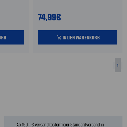
74,99€
ORB
IN DEN WARENKORB
shopping_cart
1
Ab 150,- € versandkostenfreier Standardversand in