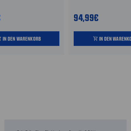
€
94,99€
IN DEN WARENKORB
IN DEN WARENK
_cart
shopping_cart