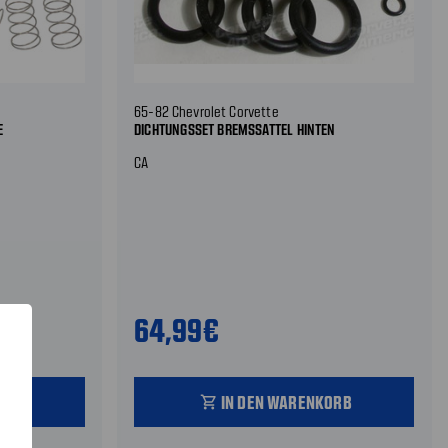
65-82 Chevrolet Corvette
E
DICHTUNGSSET BREMSSATTEL HINTEN
CA
64,99€
ORB
IN DEN WARENKORB
shopping_cart