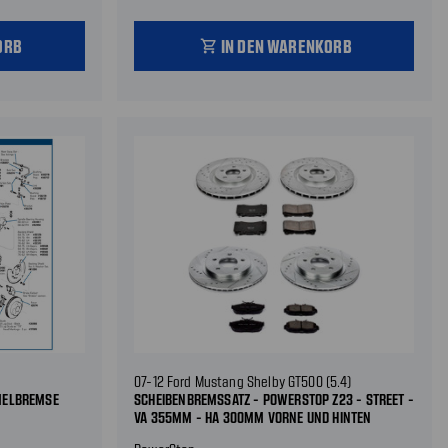
ORB
IN DEN WARENKORB
shopping_cart
07-12 Ford Mustang Shelby GT500 (5.4)
MELBREMSE
SCHEIBENBREMSSATZ - POWERSTOP Z23 - STREET -
VA 355MM - HA 300MM VORNE UND HINTEN