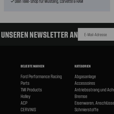
Dein Teile-Shop für Mustang, Corvette & RAM
check
E-Mail-
Adresse
R UNSEREN NEWSLETTER AN
BELIEBTE MARKEN
KATEGORIEN
Ford Performance Racing
Abgasanlage
Parts
Accessoires
TMI Products
Antriebsstrang und Ac
Holley
Bremse
ACP
Eisenwaren, Anschlüsse
CERVINIS
Schmierstoffe