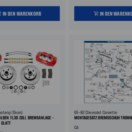
IN DEN WARENKORB
IN DEN WARENK
_cart
shopping_cart
ustang (Drum)
65-82 Chevrolet Corvette
LBEN 11,30 ZOLL BREMSANLAGE -
MONTAGESATZ BREMSSCHUH TROM
- GLATT
CA