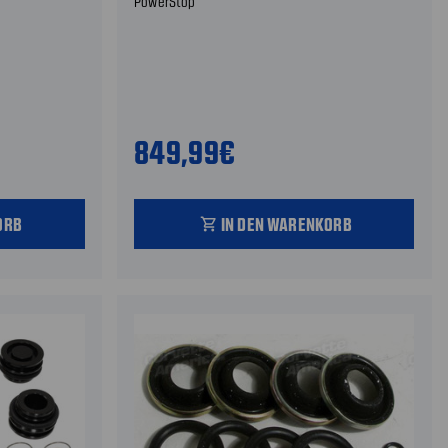
PowerStop
849,99€
ORB
IN DEN WARENKORB
shopping_cart