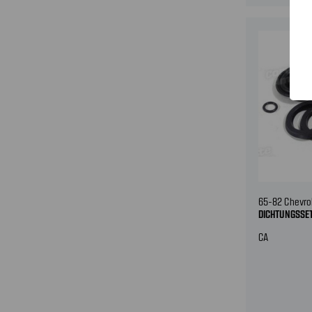
65-82 Chevro
DICHTUNGSSE
CA