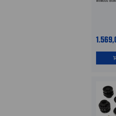
Wilwood Brak
1.569
shopping