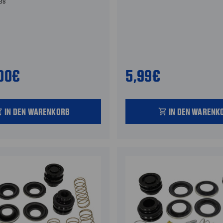
es
,00€
5,99€
IN DEN WARENKORB
IN DEN WARENK
_cart
shopping_cart