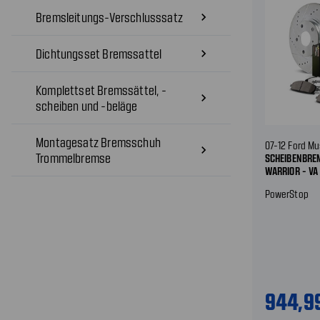
Bremsleitungs-Verschlusssatz
navigate_next
Dichtungsset Bremssattel
navigate_next
Komplettset Bremssättel, -
navigate_next
scheiben und -beläge
Montagesatz Bremsschuh
07-12 Ford Mu
navigate_next
Trommelbremse
SCHEIBENBRE
WARRIOR - V
HINTEN
PowerStop
944,9