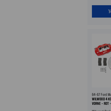
shopping
64-67 Ford M
WILWOOD 4 KO
VORNE - ROT 