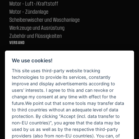
Motor - Luft-/Kraftstoff
Motor - Zündanlage
Scheibenwischer und Waschanlage
Werkzeuge und Ausrüstung
Zubehör und Flüssigkeiten
VERSAND
We use cookies!
BEZAHLUNG
This site uses third-party website tracking
technologies to provide its services, constantly
improve and display advertisements according to
users' interests. I agree to this and can revoke or
BEKANNT AUS
change my consent at any time with effect for the
future.We point out that some tools may transfer data
to third countries without an adequate level of data
protection. By clicking "Accept (incl. data transfer to
non-EU countries)", you agree that the data may be
used by us as well as by the respective third-party
providers (also from non-EU countries). You can, of