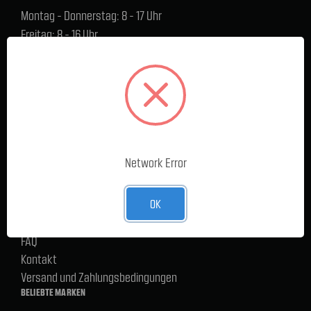
Montag - Donnerstag: 8 - 17 Uhr
Freitag: 8 - 16 Uhr
Lager Lauenstein (Warenabholungen):
Montag - Donnerstag: 7.30 - 15 Uhr
Freitag: 7.30 - 14 Uhr
SERVICE
Cargoservice
Network Error
Alle Produkte
Neue Produkte
OK
%Sale
Blog
FAQ
Kontakt
Versand und Zahlungsbedingungen
BELIEBTE MARKEN