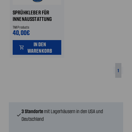
SPRÜHKLEBER FÜR
INNENAUSSTATTUNG
TMI Products
40,00€
IN DEN
shopping_cart
WARENKORB
1
3 Standorte
mit Lagerhäusern in den USA und
check
Deutschland