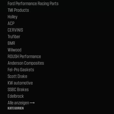
Ford Performance Racing Parts
TMI Products
Holley
ACP
CERVINIS
Trufiber
BMR
Wilwood
ROUSH Performance
Anderson Composites
Fel-Pro Gaskets
Scott Drake
KW automotive
SSBC Brakes
Edelbrock
Alle anzeigen
trending_flat
KATEGORIEN