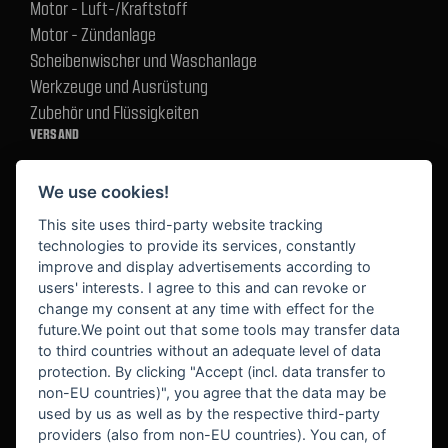
Motor - Luft-/Kraftstoff
Motor - Zündanlage
Scheibenwischer und Waschanlage
Werkzeuge und Ausrüstung
Zubehör und Flüssigkeiten
VERSAND
We use cookies!
BEZAHLUNG
This site uses third-party website tracking
technologies to provide its services, constantly
improve and display advertisements according to
users' interests. I agree to this and can revoke or
BEKANNT AUS
change my consent at any time with effect for the
future.We point out that some tools may transfer data
to third countries without an adequate level of data
protection. By clicking "Accept (incl. data transfer to
non-EU countries)", you agree that the data may be
used by us as well as by the respective third-party
providers (also from non-EU countries). You can, of