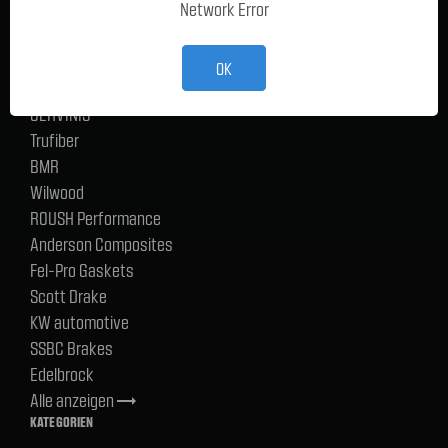
Network Error
Ford Performance Racing Parts
TMI Products
Holley
OK
ACP
CERVINIS
Trufiber
BMR
Wilwood
ROUSH Performance
Anderson Composites
Fel-Pro Gaskets
Scott Drake
KW automotive
SSBC Brakes
Edelbrock
Alle anzeigen
trending_flat
KATEGORIEN