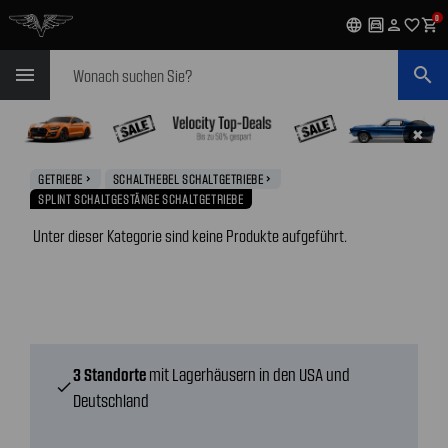
0
language
garage
person
favorite_outline
shopping_cart
Suchen
menu
search
✖
GETRIEBE
SCHALTHEBEL SCHALTGETRIEBE
navigate_next
navigate_next
SPLINT SCHALTGESTÄNGE SCHALTGETRIEBE
Unter dieser Kategorie sind keine Produkte aufgeführt.
3 Standorte
mit Lagerhäusern in den USA und
check
Deutschland