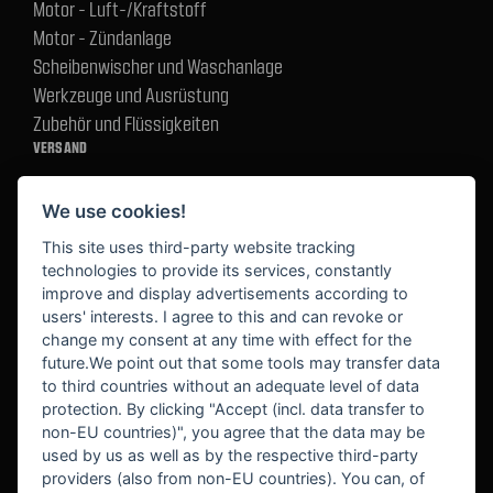
Motor - Luft-/Kraftstoff
Motor - Zündanlage
Scheibenwischer und Waschanlage
Werkzeuge und Ausrüstung
Zubehör und Flüssigkeiten
VERSAND
We use cookies!
BEZAHLUNG
This site uses third-party website tracking
technologies to provide its services, constantly
improve and display advertisements according to
users' interests. I agree to this and can revoke or
BEKANNT AUS
change my consent at any time with effect for the
future.We point out that some tools may transfer data
to third countries without an adequate level of data
protection. By clicking "Accept (incl. data transfer to
non-EU countries)", you agree that the data may be
used by us as well as by the respective third-party
providers (also from non-EU countries). You can, of