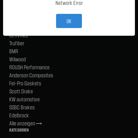
Network Error
Ford Performance Racing Parts
TMI Products
Holley
OK
ACP
CERVINIS
Trufiber
BMR
Wilwood
ROUSH Performance
Anderson Composites
Fel-Pro Gaskets
Scott Drake
KW automotive
SSBC Brakes
Edelbrock
Alle anzeigen
trending_flat
KATEGORIEN