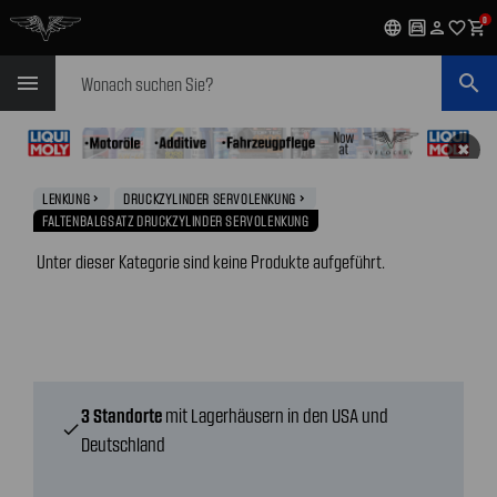
0
language
garage
person
favorite_outline
shopping_cart
Suchen
menu
search
✖
LENKUNG
DRUCKZYLINDER SERVOLENKUNG
navigate_next
navigate_next
FALTENBALGSATZ DRUCKZYLINDER SERVOLENKUNG
Unter dieser Kategorie sind keine Produkte aufgeführt.
3 Standorte
mit Lagerhäusern in den USA und
check
Deutschland