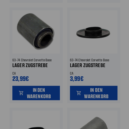
63-74 Chevrolet Corvette Base
63-74 Chevrolet Corvette Base
LAGER ZUGSTREBE
LAGER ZUGSTREBE
CA
CA
23,99€
3,99€
IN DEN
IN DEN
shopping_cart
shopping_cart
WARENKORB
WARENKORB