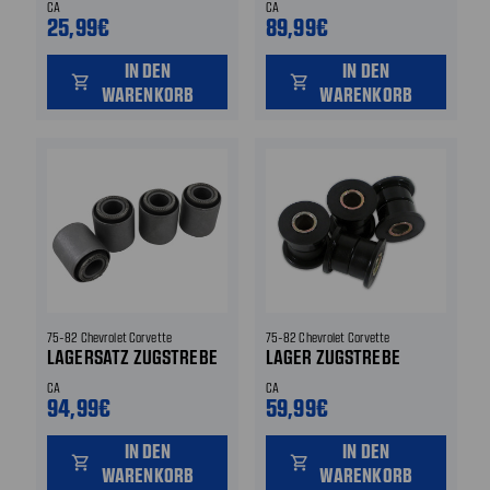
CA
CA
25,99€
89,99€
IN DEN
IN DEN
shopping_cart
shopping_cart
WARENKORB
WARENKORB
75-82 Chevrolet Corvette
75-82 Chevrolet Corvette
LAGERSATZ ZUGSTREBE
LAGER ZUGSTREBE
CA
CA
94,99€
59,99€
IN DEN
IN DEN
shopping_cart
shopping_cart
WARENKORB
WARENKORB