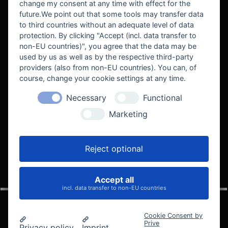
change my consent at any time with effect for the
future.We point out that some tools may transfer data
to third countries without an adequate level of data
protection. By clicking "Accept (incl. data transfer to
non-EU countries)", you agree that the data may be
used by us as well as by the respective third-party
providers (also from non-EU countries). You can, of
course, change your cookie settings at any time.
Necessary
Functional
WE SUPPORT
Marketing
Reject optional
Accept all
VELOCITY AUTOMOTIVE
incl. data transfer to non-EU countries
Cookie Consent by
Prive
Privacy policy
Imprint