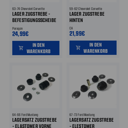
63-74 Chevrolet Corvette
59-62 Chevrolet Corvette
LAGER ZUGSTREBE -
LAGER ZUGSTREBE
BEFESTIGUNGSSCHEIBE
HINTEN
HINTEN INNEN
CA
Paragon
21,99€
24,99€
IN DEN
IN DEN
shopping_cart
shopping_cart
WARENKORB
WARENKORB
64-66 Ford Mustang
67-73 Ford Mustang
LAGERSATZ ZUGSTREBE
LAGERSATZ ZUGSTREBE
- ELASTOMER VORNE
- ELESTOMER