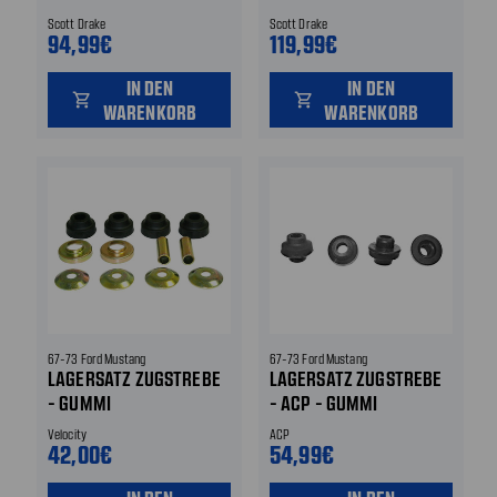
Scott Drake
Scott Drake
94,99€
119,99€
IN DEN
IN DEN
shopping_cart
shopping_cart
WARENKORB
WARENKORB
67-73 Ford Mustang
67-73 Ford Mustang
LAGERSATZ ZUGSTREBE
LAGERSATZ ZUGSTREBE
- GUMMI
- ACP - GUMMI
Velocity
ACP
42,00€
54,99€