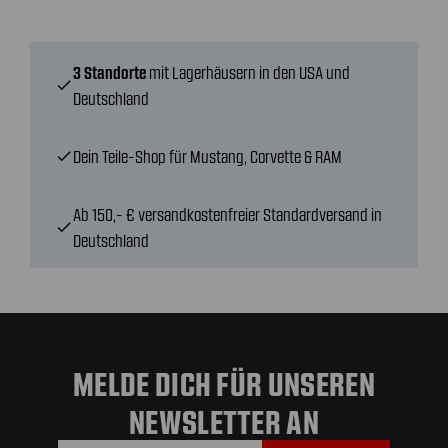
3 Standorte
mit Lagerhäusern in den USA und
check
Deutschland
Dein Teile-Shop für Mustang, Corvette & RAM
check
Ab 150,- € versandkostenfreier Standardversand in
check
Deutschland
MELDE DICH FÜR UNSEREN
NEWSLETTER AN
E-Mail-