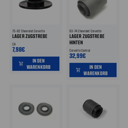
75-82 Chevrolet Corvette
63-74 Chevrolet Corvette
LAGER ZUGSTREBE
LAGER ZUGSTREBE
HINTEN
CA
7,98€
Corvette Central
32,99€
IN DEN
shopping_cart
WARENKORB
IN DEN
shopping_cart
WARENKORB