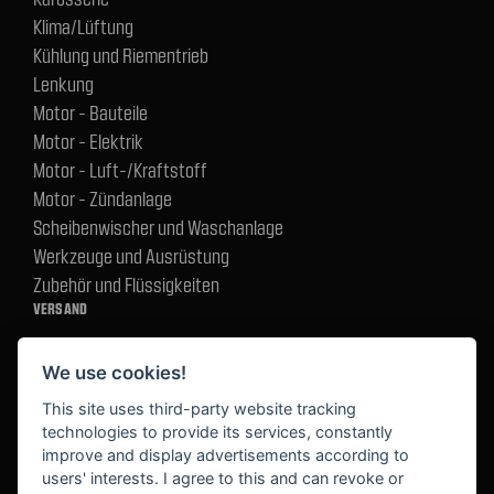
Klima/Lüftung
Kühlung und Riementrieb
Lenkung
Motor - Bauteile
Motor - Elektrik
Motor - Luft-/Kraftstoff
Motor - Zündanlage
Scheibenwischer und Waschanlage
Werkzeuge und Ausrüstung
Zubehör und Flüssigkeiten
VERSAND
We use cookies!
BEZAHLUNG
This site uses third-party website tracking
technologies to provide its services, constantly
improve and display advertisements according to
users' interests. I agree to this and can revoke or
BEKANNT AUS