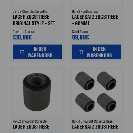
59-62 Chevrolet Corvette
67-73 Ford Mustang
LAGER ZUGSTREBE -
LAGERSATZ ZUGSTREBE
ORIGINAL STYLE - SET
- GUMMI
Corvette Central
Scott Drake
130,00€
89,99€
IN DEN
IN DEN
shopping_cart
shopping_cart
WARENKORB
WARENKORB
75-82 Chevrolet Corvette
63-74 Chevrolet Corvette Base
LAGER ZUGSTREBE
LAGERSATZ ZUGSTREBE