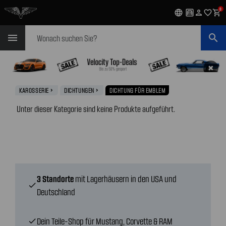
0
language
garage
person
favorite_outline
shopping_cart
Suchen
menu
search
✖
KAROSSERIE
DICHTUNGEN
DICHTUNG FÜR EMBLEM
navigate_next
navigate_next
Unter dieser Kategorie sind keine Produkte aufgeführt.
3 Standorte
mit Lagerhäusern in den USA und
check
Deutschland
Dein Teile-Shop für Mustang, Corvette & RAM
check