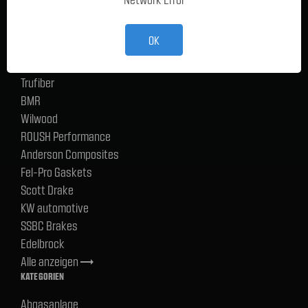
TMI Products
Holley
OK
ACP
CERVINIS
Trufiber
BMR
Wilwood
ROUSH Performance
Anderson Composites
Fel-Pro Gaskets
Scott Drake
KW automotive
SSBC Brakes
Edelbrock
Alle anzeigen
trending_flat
KATEGORIEN
Abgasanlage