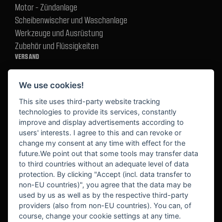
Motor - Zündanlage
Scheibenwischer und Waschanlage
Werkzeuge und Ausrüstung
Zubehör und Flüssigkeiten
VERSAND
We use cookies!
BEZAHLUNG
This site uses third-party website tracking
technologies to provide its services, constantly
improve and display advertisements according to
users' interests. I agree to this and can revoke or
BEKANNT AUS
change my consent at any time with effect for the
future.We point out that some tools may transfer data
to third countries without an adequate level of data
protection. By clicking "Accept (incl. data transfer to
non-EU countries)", you agree that the data may be
used by us as well as by the respective third-party
providers (also from non-EU countries). You can, of
course, change your cookie settings at any time.