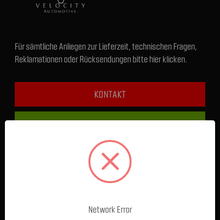
Für sämtliche Anliegen zur Lieferzeit, technischen Fragen,
Reklamationen oder Rücksendungen bitte hier klicken.
KONTAKT
+49 1590 5808489
FRAGEN & HILFE
Service / Beratung Online:
Montag - Donnerstag: 8 - 17 Uhr
Network Error
Freitag: 8 - 16 Uhr