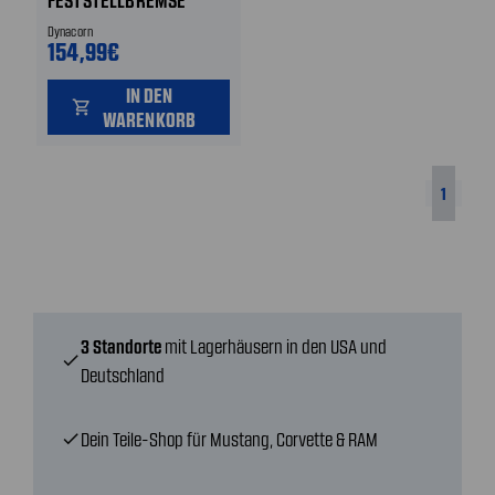
FESTSTELLBREMSE
Dynacorn
154,99€
IN DEN
shopping_cart
WARENKORB
1
3 Standorte
mit Lagerhäusern in den USA und
check
Deutschland
Dein Teile-Shop für Mustang, Corvette & RAM
check