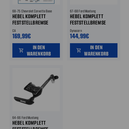
68-75 Chevrolet Corvette Base
67-68 Ford Mustang
HEBEL KOMPLETT
HEBEL KOMPLETT
FESTSTELLBREMSE
FESTSTELLBREMSE
CA
Dynacorn
169,99€
144,99€
IN DEN
IN DEN
shopping_cart
shopping_cart
WARENKORB
WARENKORB
64-66 Ford Mustang
HEBEL KOMPLETT