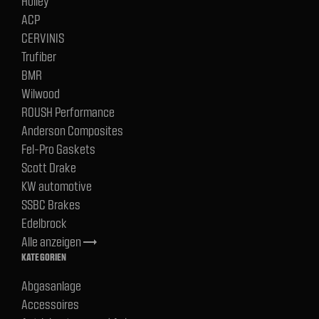
Holley
ACP
CERVINIS
Trufiber
BMR
Wilwood
ROUSH Performance
Anderson Composites
Fel-Pro Gaskets
Scott Drake
KW automotive
SSBC Brakes
Edelbrock
Alle anzeigen
trending_flat
KATEGORIEN
Abgasanlage
Accessoires