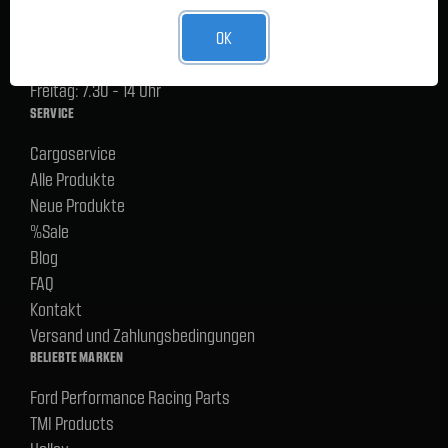
Lager Lauenstein (Warenabholungen):
OK
Montag - Donnerstag: 7.30 - 15 Uhr
Freitag: 7.30 - 14 Uhr
SERVICE
Cargoservice
Alle Produkte
Neue Produkte
%Sale
Blog
FAQ
Kontakt
Versand und Zahlungsbedingungen
BELIEBTE MARKEN
Ford Performance Racing Parts
TMI Products