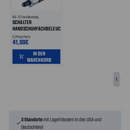
69-73 Ford Mustang
SCHALTER
HANDSCHUHFACHBELEUCHTUNG
CJ Pony Parts
41,00€
IN DEN
shopping_cart
WARENKORB
1
3 Standorte
mit Lagerhäusern in den USA und
check
Deutschland