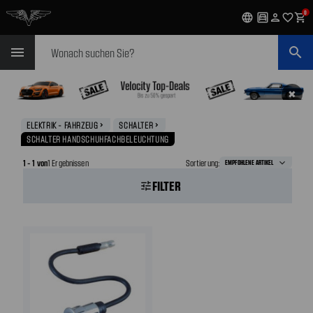
0
language
garage
person
favorite_outline
shopping_cart
Suchen
menu
search
✖
ELEKTRIK - FAHRZEUG
SCHALTER
navigate_next
navigate_next
SCHALTER HANDSCHUHFACHBELEUCHTUNG
1 - 1 von
1 Ergebnissen
Sortierung:
FILTER
tune