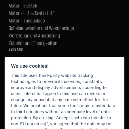
Motor - Elektrik
Motor - Luft-/Kraftstoff
Motor - Zündanlage
Scheibenwischer und Waschanlage
Werkzeuge und Ausrüstung
Zubehör und Flüssigkeiten
VERSAND
We use cookies!
BEZAHLUNG
This site uses third-party website tracking
technologies to provide its services, constantly
improve and display advertisements according to
users' interests. I agree to this and can revoke or
BEKANNT AUS
change my consent at any time with effect for the
future.We point out that some tools may transfer data
to third countries without an adequate level of data
protection. By clicking "Accept (incl. data transfer to
non-EU countries)", you agree that the data may be