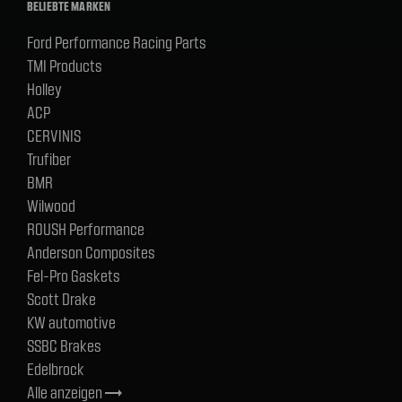
BELIEBTE MARKEN
Ford Performance Racing Parts
TMI Products
Holley
ACP
CERVINIS
Trufiber
BMR
Wilwood
ROUSH Performance
Anderson Composites
Fel-Pro Gaskets
Scott Drake
KW automotive
SSBC Brakes
Edelbrock
Alle anzeigen
trending_flat