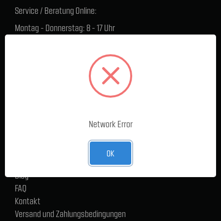
Service / Beratung Online:
Montag - Donnerstag: 8 - 17 Uhr
Freitag: 8 - 16 Uhr
Lager Lauenstein (Warenabholungen):
Montag - Donnerstag: 7.30 - 15 Uhr
Freitag: 7.30 - 14 Uhr
SERVICE
Network Error
Cargoservice
Alle Produkte
Neue Produkte
OK
%Sale
Blog
FAQ
Kontakt
Versand und Zahlungsbedingungen