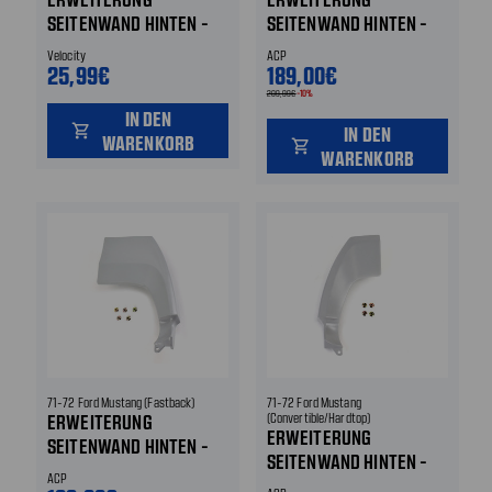
SEITENWAND HINTEN -
SEITENWAND HINTEN -
MONTAGEMATERIAL
LINKS - HOCH
Velocity
ACP
25,99€
189,00€
209,99€
-10%
IN DEN
shopping_cart
IN DEN
WARENKORB
shopping_cart
WARENKORB
71-72 Ford Mustang (Fastback)
71-72 Ford Mustang
ERWEITERUNG
(Convertible/Hardtop)
ERWEITERUNG
SEITENWAND HINTEN -
SEITENWAND HINTEN -
RECHTS - HOCH
ACP
LINKS