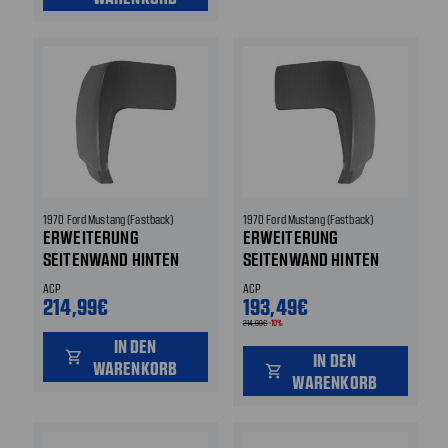
1970 Ford Mustang (Fastback)
1970 Ford Mustang (Fastback)
ERWEITERUNG
ERWEITERUNG
SEITENWAND HINTEN
SEITENWAND HINTEN
HINTEN LINKS
HINTEN RECHTS
ACP
ACP
214,99€
193,49€
214,99€
-10%
IN DEN
shopping_cart
IN DEN
WARENKORB
shopping_cart
WARENKORB