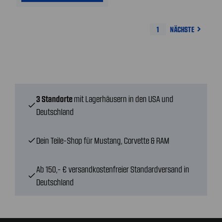
1
NÄCHSTE
navigate_next
3 Standorte
mit Lagerhäusern in den USA und
check
Deutschland
Dein Teile-Shop für Mustang, Corvette & RAM
check
Ab 150,- € versandkostenfreier Standardversand in
check
Deutschland