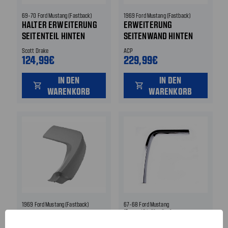
69-70 Ford Mustang (Fastback)
1969 Ford Mustang (Fastback)
HALTER ERWEITERUNG
ERWEITERUNG
SEITENTEIL HINTEN
SEITENWAND HINTEN
HINTEN RECHTS
HINTEN LINKS
Scott Drake
ACP
124,99€
229,99€
IN DEN
IN DEN
shopping_cart
shopping_cart
WARENKORB
WARENKORB
1969 Ford Mustang (Fastback)
67-68 Ford Mustang
ERWEITERUNG
(Convertible/Hardtop)
ERWEITERUNG
SEITENWAND HINTEN