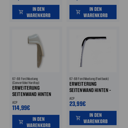
IN DEN
IN DEN
shopping_cart
shopping_cart
WARENKORB
WARENKORB
67-68 Ford Mustang
67-68 Ford Mustang (Fastback)
(Convertible/Hardtop)
ERWEITERUNG
ERWEITERUNG
SEITENWAND HINTEN -
SEITENWAND HINTEN
CHROM LEISTE HINTEN
ACP
HINTEN RECHTS
LINKS
23,99€
ACP
114,99€
IN DEN
shopping_cart
IN DEN
WARENKORB
shopping_cart
WARENKORB