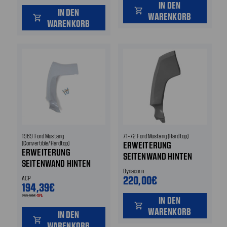
IN DEN
shopping_cart
IN DEN
WARENKORB
shopping_cart
WARENKORB
1969 Ford Mustang
71-72 Ford Mustang (Hardtop)
(Convertible/Hardtop)
ERWEITERUNG
ERWEITERUNG
SEITENWAND HINTEN
SEITENWAND HINTEN
HINTEN LINKS
Dynacorn
HINTEN LINKS
220,00€
ACP
194,39€
239,99€
-19%
IN DEN
shopping_cart
WARENKORB
IN DEN
shopping_cart
WARENKORB