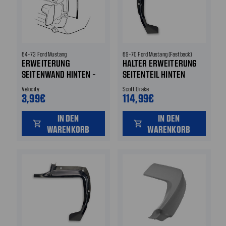
64-73 Ford Mustang
69-70 Ford Mustang (Fastback)
ERWEITERUNG
HALTER ERWEITERUNG
SEITENWAND HINTEN -
SEITENTEIL HINTEN
DICHTUNG
HINTEN LINKS
Velocity
Scott Drake
3,99€
114,99€
IN DEN
IN DEN
shopping_cart
shopping_cart
WARENKORB
WARENKORB