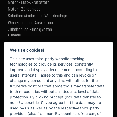
Motor - Luft-/Kraftstoff
Motor - Zündanlage
Scheibenwischer und Waschanlage
Werkzeuge und Ausrüstung
Zubehör und Flüssigkeiten
VERSAND
We use cookies!
BEZAHLUNG
This site uses third-party website tracking
technologies to provide its services, constantly
improve and display advertisements according to
users' interests. I agree to this and can revoke or
BEKANNT AUS
change my consent at any time with effect for the
future.We point out that some tools may transfer data
to third countries without an adequate level of data
protection. By clicking "Accept (incl. data transfer to
non-EU countries)", you agree that the data may be
used by us as well as by the respective third-party
providers (also from non-EU countries). You can, of