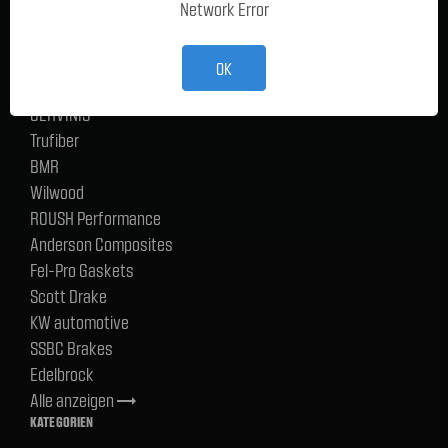
Network Error
Ford Performance Racing Parts
TMI Products
Holley
OK
ACP
CERVINIS
Trufiber
BMR
Wilwood
ROUSH Performance
Anderson Composites
Fel-Pro Gaskets
Scott Drake
KW automotive
SSBC Brakes
Edelbrock
Alle anzeigen
trending_flat
KATEGORIEN