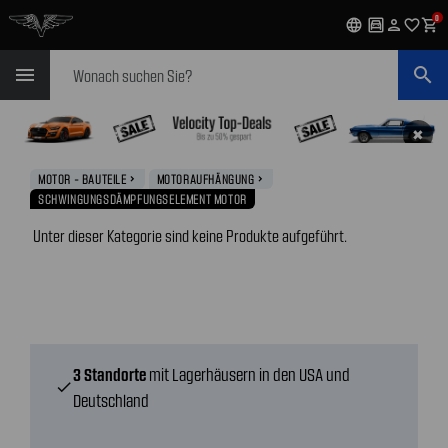
0
language
garage
person
favorite_outline
shopping_cart
Suchen
menu
search
✖
MOTOR - BAUTEILE
MOTORAUFHÄNGUNG
navigate_next
navigate_next
SCHWINGUNGSDÄMPFUNGSELEMENT MOTOR
Unter dieser Kategorie sind keine Produkte aufgeführt.
3 Standorte
mit Lagerhäusern in den USA und
check
Deutschland