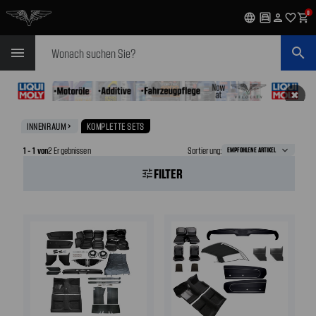
0
language
garage
person
favorite_outline
shopping_cart
Suchen
menu
search
✖
INNENRAUM
KOMPLETTE SETS
navigate_next
1 - 1 von
2 Ergebnissen
Sortierung:
FILTER
tune