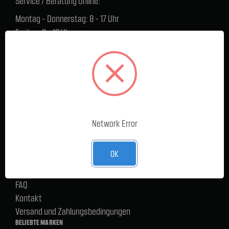
Service / Beratung Online:
Montag - Donnerstag: 8 - 17 Uhr
Freitag: 8 - 16 Uhr
Lager Lauenstein (Warenabholungen):
Montag - Donnerstag: 7.30 - 15 Uhr
Freitag: 7.30 - 14 Uhr
SERVICE
Cargoservice
Network Error
Alle Produkte
Neue Produkte
OK
%Sale
Blog
FAQ
Kontakt
Versand und Zahlungsbedingungen
BELIEBTE MARKEN