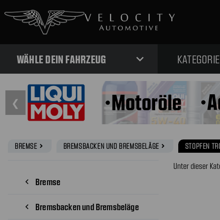
expand_more
WÄHLE DEIN FAHRZEUG
KATEGORI
❮
BREMSE
BREMSBACKEN UND BREMSBELÄGE
STOPFEN T
navigate_next
navigate_next
Unter dieser Kat
Bremse
navigate_before
Bremsbacken und Bremsbeläge
navigate_before