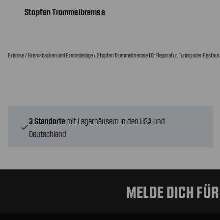
Stopfen Trommelbremse
Bremse / Bremsbacken und Bremsbeläge / Stopfen Trommelbremse für Reparatur, Tuning oder Restaurat
3 Standorte
mit Lagerhäusern in den USA und
check
Deutschland
MELDE DICH FÜ