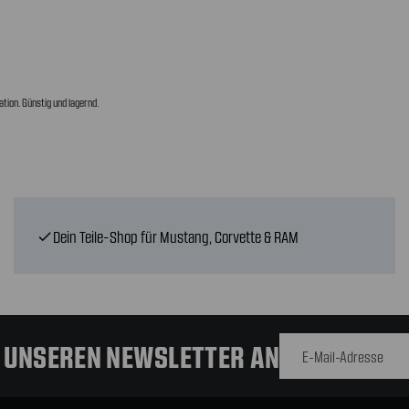
ion. Günstig und lagernd.
Dein Teile-Shop für Mustang, Corvette & RAM
check
E-Mail-
Adresse
R UNSEREN NEWSLETTER AN