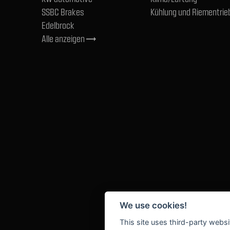
SSBC Brakes
Kühlung und Riementrie
Edelbrock
Alle anzeigen
trending_flat
We use cookies!
This site uses third-party websi