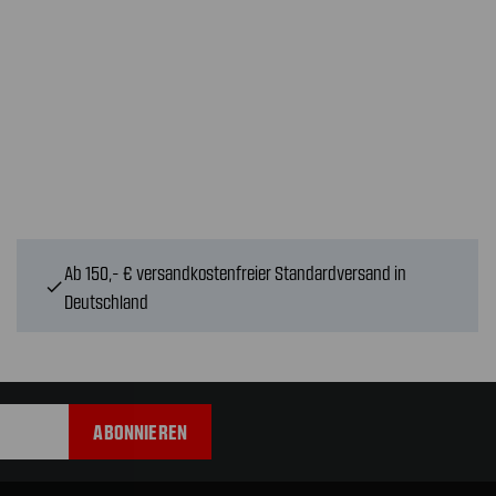
Ab 150,- € versandkostenfreier Standardversand in
check
Deutschland