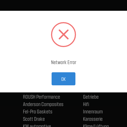
BELIEBTE MARKEN
KATEGORIEN
Ford Performance Racing
Abgasanlage
Parts
Accessoires
TMI Products
Antriebsstrang und Ac
Holley
Bremse
ACP
Eisenwaren, Anschlüsse
Network Error
CERVINIS
Schmierstoffe
Trufiber
Elektrik - Fahrzeug
OK
BMR
Fahrwerk
ngen
Wilwood
Felgen und Reifen
ROUSH Performance
Getriebe
Anderson Composites
Hifi
Fel-Pro Gaskets
Innenraum
Scott Drake
Karosserie
KW automotive
Klima/Lüftung