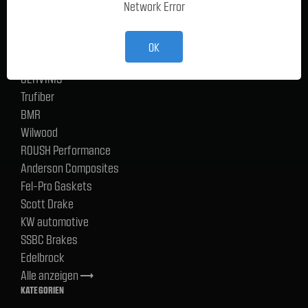
Network Error
Ford Performance Racing Parts
TMI Products
Holley
OK
ACP
CERVINIS
Trufiber
BMR
Wilwood
ROUSH Performance
Anderson Composites
Fel-Pro Gaskets
Scott Drake
KW automotive
SSBC Brakes
Edelbrock
Alle anzeigen
trending_flat
KATEGORIEN