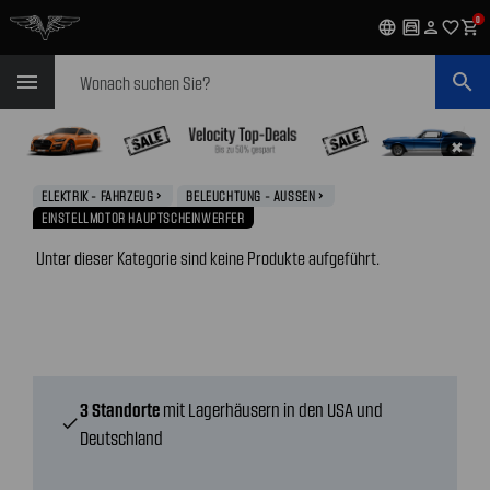
0
language
garage
person
favorite_outline
shopping_cart
Suchen
menu
search
✖
ELEKTRIK - FAHRZEUG
BELEUCHTUNG - AUSSEN
navigate_next
navigate_next
EINSTELLMOTOR HAUPTSCHEINWERFER
Unter dieser Kategorie sind keine Produkte aufgeführt.
3 Standorte
mit Lagerhäusern in den USA und
check
Deutschland