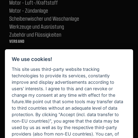
Motor - Luft-/Kraftstoff
Motor - Zündanlage
Scheibenwischer und Waschanlage
Werkzeuge und Ausrüstung
Zubehör und Flüssigkeiten
VERSAND
We use cookies!
BEZAHLUNG
This site uses third-party website tracking
technologies to provide its services, constantly
improve and display advertisements according to
users' interests. I agree to this and can revoke or
BEKANNT AUS
change my consent at any time with effect for the
future.We point out that some tools may transfer data
to third countries without an adequate level of data
protection. By clicking "Accept (incl. data transfer to
non-EU countries)", you agree that the data may be
used by us as well as by the respective third-party
providers (also from non-EU countries). You can, of