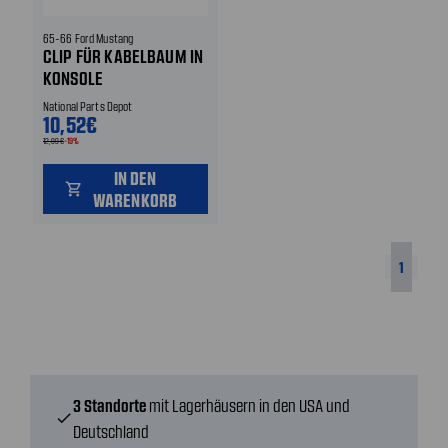
65-66 Ford Mustang
CLIP FÜR KABELBAUM IN
KONSOLE
National Parts Depot
10,52€
12,99€
-19%
IN DEN
shopping_cart
WARENKORB
1
3 Standorte
mit Lagerhäusern in den USA und
check
Deutschland