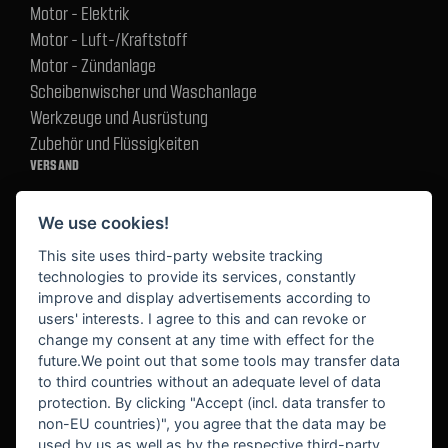
Motor - Elektrik
Motor - Luft-/Kraftstoff
Motor - Zündanlage
Scheibenwischer und Waschanlage
Werkzeuge und Ausrüstung
Zubehör und Flüssigkeiten
VERSAND
We use cookies!
BEZAHLUNG
This site uses third-party website tracking
technologies to provide its services, constantly
improve and display advertisements according to
users' interests. I agree to this and can revoke or
BEKANNT AUS
change my consent at any time with effect for the
future.We point out that some tools may transfer data
to third countries without an adequate level of data
protection. By clicking "Accept (incl. data transfer to
non-EU countries)", you agree that the data may be
used by us as well as by the respective third-party