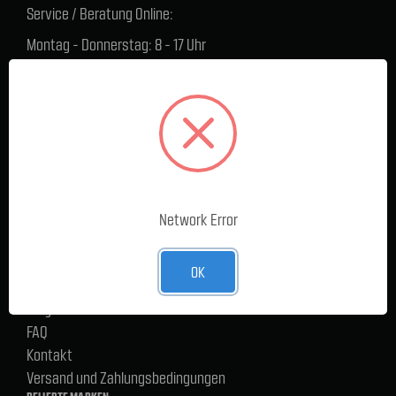
Service / Beratung Online:
Montag - Donnerstag: 8 - 17 Uhr
Freitag: 8 - 16 Uhr
Lager Lauenstein (Warenabholungen):
Montag - Donnerstag: 7.30 - 15 Uhr
Freitag: 7.30 - 14 Uhr
SERVICE
Cargoservice
Network Error
Alle Produkte
Neue Produkte
OK
%Sale
Blog
FAQ
Kontakt
Versand und Zahlungsbedingungen