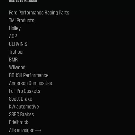
BELIEBTE MARKEN
Ford Performance Racing Parts
TMI Products
Holley
ACP
CERVINIS
Trufiber
BMR
Wilwood
ROUSH Performance
Anderson Composites
Fel-Pro Gaskets
Scott Drake
KW automotive
SSBC Brakes
Edelbrock
Alle anzeigen
trending_flat