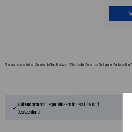
shopping
Eisenwaren, Anschlüsse, Schmierstoffe / Hardware / Stopfen für Reparatur, Tuning oder Restauration. G
3 Standorte
mit Lagerhäusern in den USA und
check
Deutschland