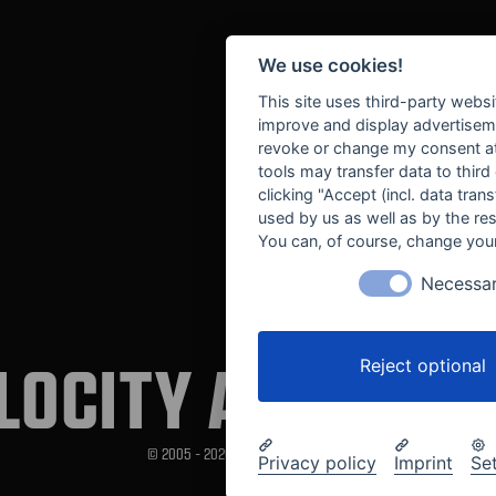
We use cookies!
This site uses third-party websi
improve and display advertisemen
revoke or change my consent at 
tools may transfer data to third
clicking "Accept (incl. data tra
used by us as well as by the re
You can, of course, change your
Necessa
LOCITY AUTOMOT
Reject optional
© 2005 - 2026 Velocity Automotive
Privacy policy
Imprint
Se