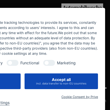
WE SUPPORT
te tracking technologies to provide its services, constantly
ts according to users' interests. I agree to this and can
any time with effect for the future.We point out that some
 countries without an adequate level of data protection. By
nsfer to non-EU countries)", you agree that the data may be
spective third-party providers (also from non-EU countries).
 cookie settings at any time.
ry
Functional
Marketing
Accept all
IVE
incl. data transfer to non-EU countries
Cookie Consent by Prive
Datenschutz
Impressum
AGB
Widerrufsbelehrung
Cookie-Einstellungen
ttings