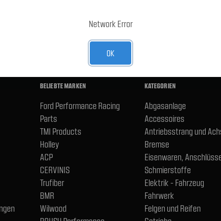
E-Mail-
Adresse
R UNSEREN NEWSLETTER AN
Network Error
OK
BELIEBTE MARKEN
KATEGORIEN
Ford Performance Racing
Abgasanlage
Parts
Accessoires
TMI Products
Antriebsstrang und Ac
Holley
Bremse
ACP
Eisenwaren, Anschlüsse
CERVINIS
Schmierstoffe
Trufiber
Elektrik - Fahrzeug
BMR
Fahrwerk
ngen
Wilwood
Felgen und Reifen