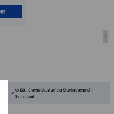
ORB
1
Ab 150,- € versandkostenfreier Standardversand in
check
Deutschland