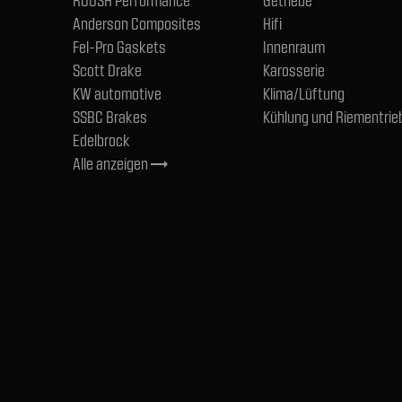
ROUSH Performance
Getriebe
Anderson Composites
Hifi
Fel-Pro Gaskets
Innenraum
Scott Drake
Karosserie
KW automotive
Klima/Lüftung
SSBC Brakes
Kühlung und Riementrie
Edelbrock
Alle anzeigen
trending_flat