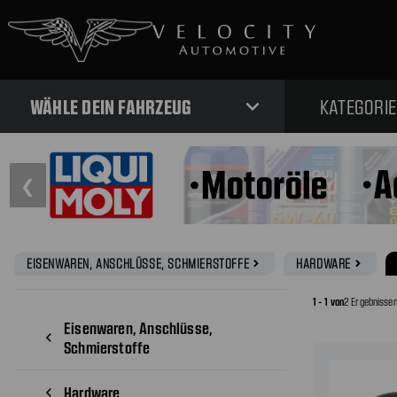
expand_more
WÄHLE DEIN FAHRZEUG
KATEGORI
❮
EISENWAREN, ANSCHLÜSSE, SCHMIERSTOFFE
HARDWARE
navigate_next
navigate_next
1 - 1 von
2 Ergebnisse
Eisenwaren, Anschlüsse,
navigate_before
Schmierstoffe
Hardware
navigate_before