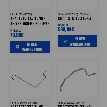
64-73 Ford Mustang
11-14 Ford Mustang Base (3.7)
KRAFTSTOFFLEITUNG -
KRAFTSTOFFLEITUNG
AN VERGASER - HOLLEY -
Ford OEM
CHROM - HOLLEY 4150
569,99€
Mr Gasket
70,00€
IN DEN
shopping_cart
WARENKORB
IN DEN
shopping_cart
WARENKORB
59-61 Chevrolet Corvette
1962 Chevrolet Corvette
KRAFTSTOFFLEITUNG
KRAFTSTOFFLEITUNG