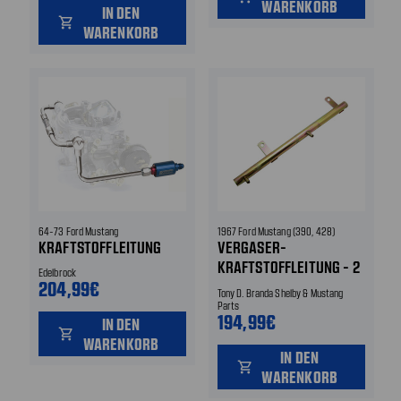
WARENKORB
IN DEN
shopping_cart
WARENKORB
64-73 Ford Mustang
1967 Ford Mustang (390, 428)
KRAFTSTOFFLEITUNG
VERGASER-
KRAFTSTOFFLEITUNG - 2
Edelbrock
204,99€
X 4 BBL
Tony D. Branda Shelby & Mustang
Parts
194,99€
IN DEN
shopping_cart
WARENKORB
IN DEN
shopping_cart
WARENKORB