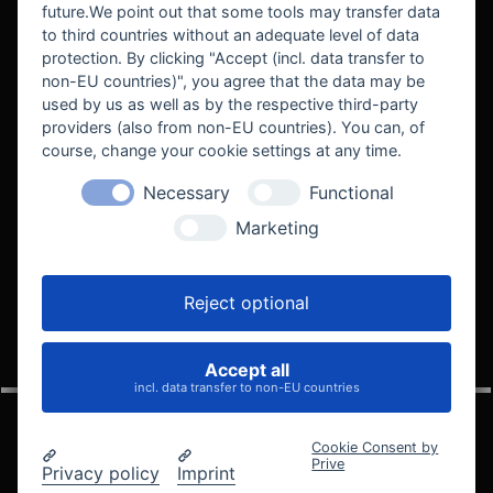
future.We point out that some tools may transfer data
to third countries without an adequate level of data
protection. By clicking "Accept (incl. data transfer to
non-EU countries)", you agree that the data may be
used by us as well as by the respective third-party
providers (also from non-EU countries). You can, of
course, change your cookie settings at any time.
Necessary
Functional
WE SUPPORT
Marketing
Reject optional
Accept all
VELOCITY AUTOMOTIVE
incl. data transfer to non-EU countries
Cookie Consent by
Prive
Privacy policy
Imprint
© 2005 - 2026 Velocity Automotive