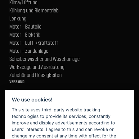
Klima/Lüftung
Kühlung und Riementrieb
Lenkung
Motor - Bauteile
Motor - Elektrik
Motor - Luft-/Kraftstoff
Motor - Zündanlage
Scheibenwischer und Waschanlage
Werkzeuge und Ausrüstung
Zubehör und Flüssigkeiten
VERSAND
We use cookies!
BEZAHLUNG
This site uses third-party website tracking
technologies to provide its services, constantly
improve and display advertisements according to
users' interests. I agree to this and can revoke or
BEKANNT AUS
change my consent at any time with effect for the