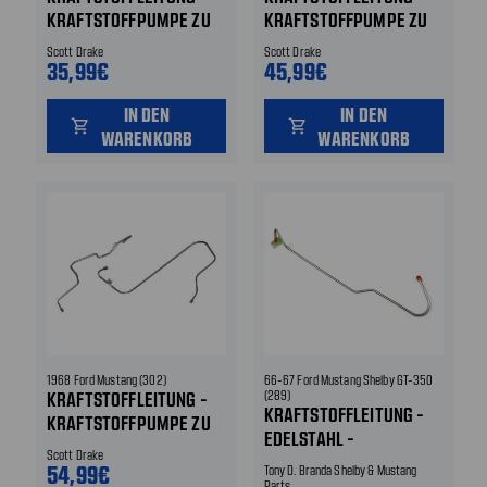
KRAFTSTOFFPUMPE ZU
KRAFTSTOFFPUMPE ZU
VERGASER - 4 BBL -
VERGASER - EDELSTAHL
Scott Drake
Scott Drake
STAHL
35,99€
45,99€
IN DEN
IN DEN
shopping_cart
shopping_cart
WARENKORB
WARENKORB
1968 Ford Mustang (302)
66-67 Ford Mustang Shelby GT-350
KRAFTSTOFFLEITUNG -
(289)
KRAFTSTOFFLEITUNG -
KRAFTSTOFFPUMPE ZU
EDELSTAHL -
VERGASER - 4 BBL -
Scott Drake
KRAFTSTOFFPUMPE AND
EDELSTAHL
54,99€
Tony D. Branda Shelby & Mustang
VERGASER
Parts