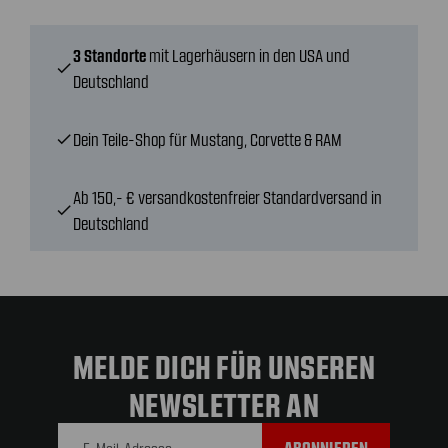
3 Standorte
mit Lagerhäusern in den USA und
check
Deutschland
Dein Teile-Shop für Mustang, Corvette & RAM
check
Ab 150,- € versandkostenfreier Standardversand in
check
Deutschland
MELDE DICH FÜR UNSEREN
NEWSLETTER AN
E-Mail-
Adresse