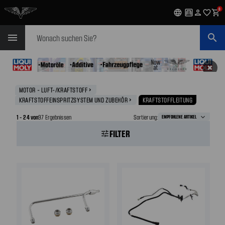
0
language
garage
person
favorite_outline
shopping_cart
Suchen
menu
search
✖
MOTOR - LUFT-/KRAFTSTOFF
navigate_next
KRAFTSTOFFEINSPRITZSYSTEM UND ZUBEHÖR
KRAFTSTOFFLEITUNG
navigate_next
1 - 24 von
97 Ergebnissen
Sortierung:
FILTER
tune