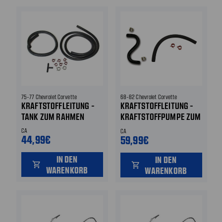
75-77 Chevrolet Corvette
68-82 Chevrolet Corvette
KRAFTSTOFFLEITUNG -
KRAFTSTOFFLEITUNG -
TANK ZUM RAHMEN
KRAFTSTOFFPUMPE ZUM
RAHMEN
CA
CA
44,99€
59,99€
IN DEN
IN DEN
shopping_cart
shopping_cart
WARENKORB
WARENKORB