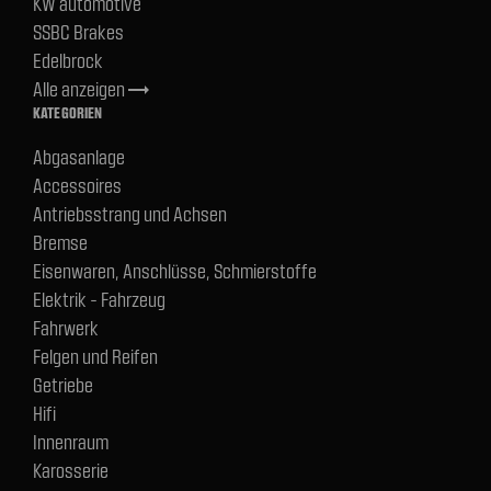
KW automotive
SSBC Brakes
Edelbrock
Alle anzeigen
trending_flat
KATEGORIEN
Abgasanlage
Accessoires
Antriebsstrang und Achsen
Bremse
Eisenwaren, Anschlüsse, Schmierstoffe
Elektrik - Fahrzeug
Fahrwerk
Felgen und Reifen
Getriebe
Hifi
Innenraum
Karosserie