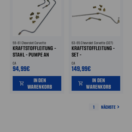
59-61 Chevrolet Corvette
63-65 Chevrolet Corvette (327)
KRAFTSTOFFLEITUNG -
KRAFTSTOFFLEITUNG -
STAHL - PUMPE AN
SET -
VERGASER - 2 X 4 BBL
KRAFTSTOFFPUMPE AN
CA
CA
PUMPE
VERGASER
94,99€
149,99€
KRAFTSTOFFPUMPE
IN DEN
IN DEN
shopping_cart
shopping_cart
WARENKORB
WARENKORB
1
NÄCHSTE
navigate_next