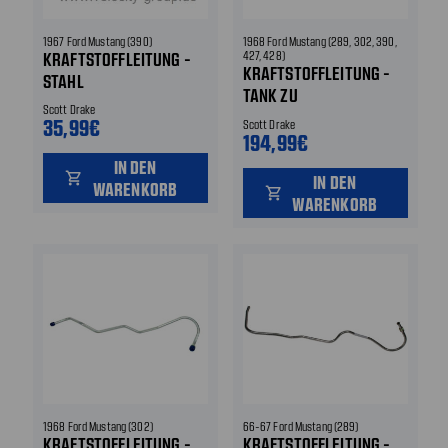
1967 Ford Mustang (390)
1968 Ford Mustang (289, 302, 390,
KRAFTSTOFFLEITUNG -
427, 428)
KRAFTSTOFFLEITUNG -
STAHL
TANK ZU
Scott Drake
KRAFTSTOFFPUMPE -
35,99€
Scott Drake
OHNE VERSETZTE
194,99€
STOSSDÄMPFER - E
IN DEN
shopping_cart
IN DEN
DELSTAHL
WARENKORB
shopping_cart
WARENKORB
1968 Ford Mustang (302)
66-67 Ford Mustang (289)
KRAFTSTOFFLEITUNG -
KRAFTSTOFFLEITUNG -