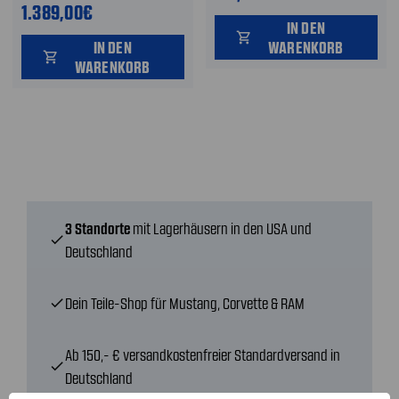
1.389,00€
IN DEN
shopping_cart
IN DEN
WARENKORB
shopping_cart
WARENKORB
3 Standorte
mit Lagerhäusern in den USA und
check
Deutschland
Dein Teile-Shop für Mustang, Corvette & RAM
check
Ab 150,- € versandkostenfreier Standardversand in
check
Deutschland