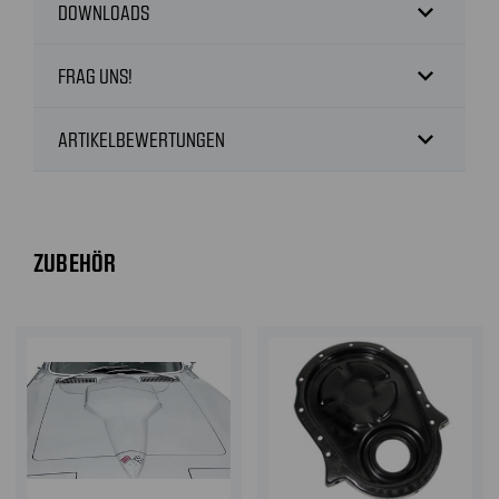
expand_more
DOWNLOADS
expand_more
FRAG UNS!
expand_more
ARTIKELBEWERTUNGEN
ZUBEHÖR