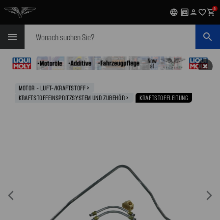
0
language
garage
person
favorite_outline
shopping_cart
Suchen
menu
search
✖
MOTOR - LUFT-/KRAFTSTOFF
navigate_next
KRAFTSTOFFEINSPRITZSYSTEM UND ZUBEHÖR
KRAFTSTOFFLEITUNG
navigate_next