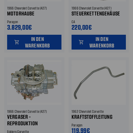
1966 Chevrolet Corvette (427)
1966 Chevrolet Corvette (427)
MOTORHAUBE
STEUERKETTENGEHÄUSE
Paragon
CA
3.829,00€
220,00€
IN DEN
IN DEN
shopping_cart
shopping_cart
WARENKORB
WARENKORB
1966 Chevrolet Corvette (427)
1962 Chevrolet Corvette
VERGASER -
KRAFTSTOFFLEITUNG
REPRODUKTION
Paragon
119,99€
Ecklers Corvette