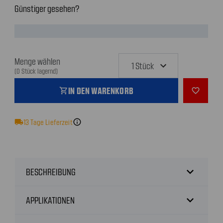
Günstiger gesehen?
Menge wählen
(0 Stück lagernd)
IN DEN WARENKORB
shopping_cart
favorite_outline
local_shipping
13
Tage Lieferzeit
info
expand_more
BESCHREIBUNG
expand_more
APPLIKATIONEN