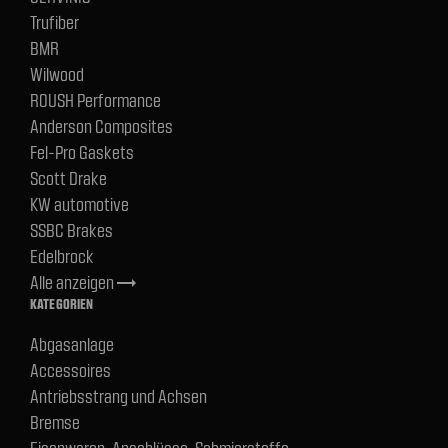
Trufiber
BMR
Wilwood
ROUSH Performance
Anderson Composites
Fel-Pro Gaskets
Scott Drake
KW automotive
SSBC Brakes
Edelbrock
Alle anzeigen
trending_flat
KATEGORIEN
Abgasanlage
Accessoires
Antriebsstrang und Achsen
Bremse
Eisenwaren, Anschlüsse, Schmierstoffe