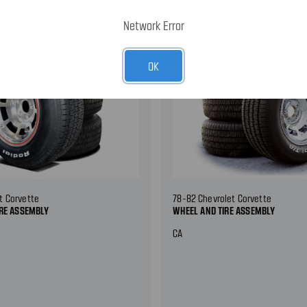
Network Error
OK
t Corvette
78-82 Chevrolet Corvette
IRE ASSEMBLY
WHEEL AND TIRE ASSEMBLY
CA