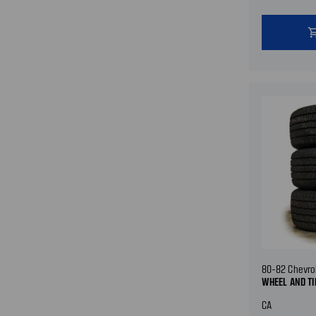
shopping
80-82 Chevro
WHEEL AND T
CA