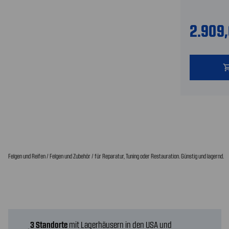
2.909
shopping
Felgen und Reifen / Felgen und Zubehör / für Reparatur, Tuning oder Restauration. Günstig und lagernd.
3 Standorte
mit Lagerhäusern in den USA und