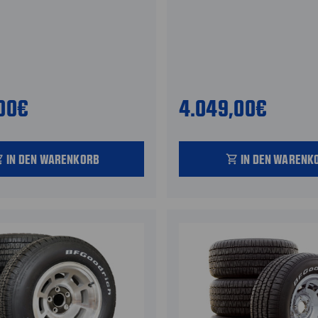
,00€
4.049,00€
IN DEN WARENKORB
IN DEN WARENK
_cart
shopping_cart