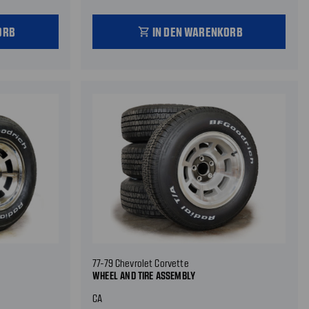
ORB
IN DEN WARENKORB
shopping_cart
77-79 Chevrolet Corvette
WHEEL AND TIRE ASSEMBLY
CA