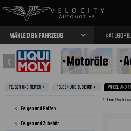
expand_more
WÄHLE DEIN FAHRZEUG
KATEGORI
❮
FELGEN UND REIFEN
FELGEN UND ZUBEHÖR
WHEEL AND T
navigate_next
navigate_next
1 - 1 von
11 Ergebnisse
Felgen und Reifen
navigate_before
Felgen und Zubehör
navigate_before