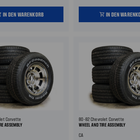
IN DEN WARENKORB
IN DEN WARENK
_cart
shopping_cart
let Corvette
80-82 Chevrolet Corvette
IRE ASSEMBLY
WHEEL AND TIRE ASSEMBLY
CA