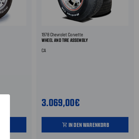
1978 Chevrolet Corvette
WHEEL AND TIRE ASSEMBLY
CA
3.069,00€
ORB
IN DEN WARENKORB
shopping_cart