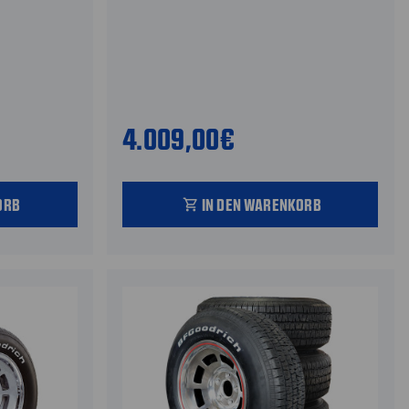
4.009,00€
ORB
IN DEN WARENKORB
shopping_cart