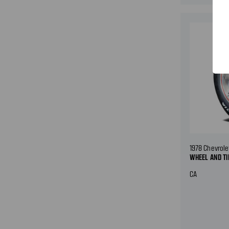
1978 Chevrole
WHEEL AND T
CA