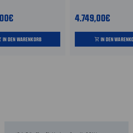
,00€
4.749,00€
IN DEN WARENKORB
IN DEN WARENK
_cart
shopping_cart