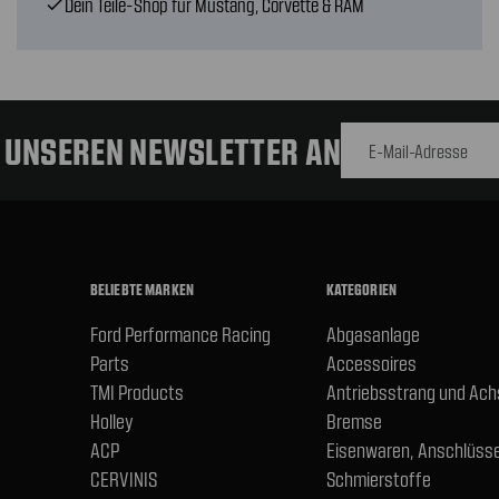
Dein Teile-Shop für Mustang, Corvette & RAM
check
E-Mail-
Adresse
R UNSEREN NEWSLETTER AN
BELIEBTE MARKEN
KATEGORIEN
Ford Performance Racing
Abgasanlage
Parts
Accessoires
TMI Products
Antriebsstrang und Ac
Holley
Bremse
ACP
Eisenwaren, Anschlüsse
CERVINIS
Schmierstoffe