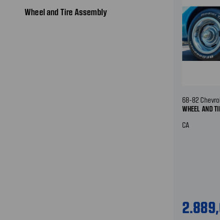
Wheel and Tire Assembly
68-82 Chevro
WHEEL AND T
CA
2.889