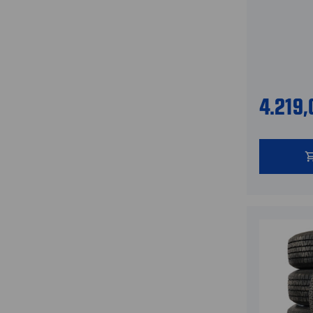
4.219
shopping