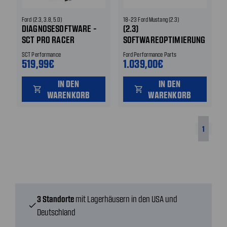
Ford (2.3, 3.8, 5.0)
18-23 Ford Mustang (2.3)
DIAGNOSESOFTWARE -
(2.3)
SCT PRO RACER
SOFTWAREOPTIMIERUNG
PACKAGE - ADVANTAGE
- US-MODELL
SCT Performance
Ford Performance Parts
III
519,99€
1.039,00€
IN DEN
IN DEN
shopping_cart
shopping_cart
WARENKORB
WARENKORB
1
3 Standorte
mit Lagerhäusern in den USA und
check
Deutschland