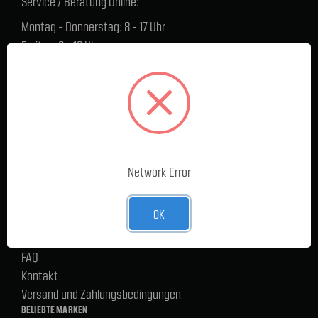
Service / Beratung Online:
Montag - Donnerstag: 8 - 17 Uhr
Freitag: 8 - 16 Uhr
Lager Lauenstein (Warenabholungen):
Montag - Donnerstag: 7.30 - 15 Uhr
Freitag: 7.30 - 14 Uhr
SERVICE
Cargoservice
Network Error
Alle Produkte
Neue Produkte
OK
%Sale
Blog
FAQ
Kontakt
Versand und Zahlungsbedingungen
BELIEBTE MARKEN