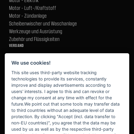
Motor - Elektrik
Motor - Luft-/Kraftstoff
Motor - Zündanlage
Scheibenwischer und Waschanlage
Werkzeuge und Ausrüstung
Zubehör und Flüssigkeiten
VERSAND
We use cookies!
BEZAHLUNG
This site uses third-party website tracking
technologies to provide its services, constantly
improve and display advertisements according to
users' interests. I agree to this and can revoke or
BEKANNT AUS
change my consent at any time with effect for the
future.We point out that some tools may transfer data
to third countries without an adequate level of data
protection. By clicking "Accept (incl. data transfer to
non-EU countries)", you agree that the data may be
used by us as well as by the respective third-party