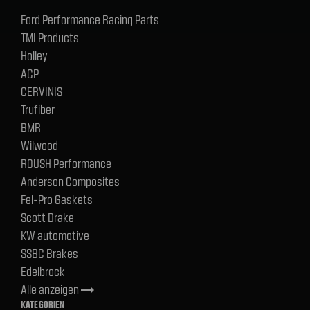
Ford Performance Racing Parts
TMI Products
Holley
ACP
CERVINIS
Trufiber
BMR
Wilwood
ROUSH Performance
Anderson Composites
Fel-Pro Gaskets
Scott Drake
KW automotive
SSBC Brakes
Edelbrock
Alle anzeigen
trending_flat
KATEGORIEN