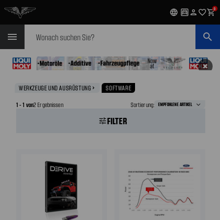
0
language
garage
person
favorite_outline
shopping_cart
Suchen
menu
search
✖
WERKZEUGE UND AUSRÜSTUNG
SOFTWARE
navigate_next
1 - 1 von
2 Ergebnissen
Sortierung:
FILTER
tune