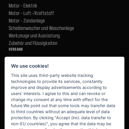
Motor - Elektrik
Motor - Luft-/Kraftstoff
Motor - Zündanlage
Scheibenwischer und Waschanlage
Werkzeuge und Ausrüstung
Zubehör und Flüssigkeiten
VERSAND
We use cookies!
BEZAHLUNG
This site uses third-party website tracking
technologies to provide its services, constantly
improve and display advertisements according to
users' interests. I agree to this and can revoke or
BEKANNT AUS
change my consent at any time with effect for the
future.We point out that some tools may transfer data
to third countries without an adequate level of data
protection. By clicking "Accept (incl. data transfer to
non-EU countries)", you agree that the data may be