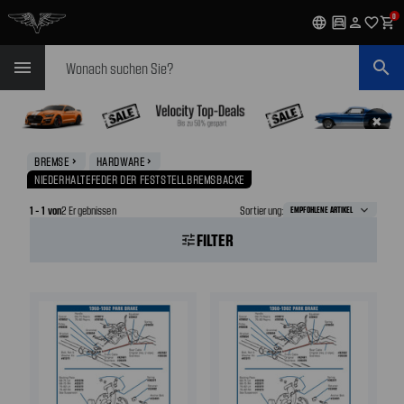
0
language
garage
person
favorite_outline
shopping_cart
Suchen
menu
search
✖
BREMSE
HARDWARE
navigate_next
navigate_next
NIEDERHALTEFEDER DER FESTSTELLBREMSBACKE
1 - 1 von
2 Ergebnissen
Sortierung:
FILTER
tune