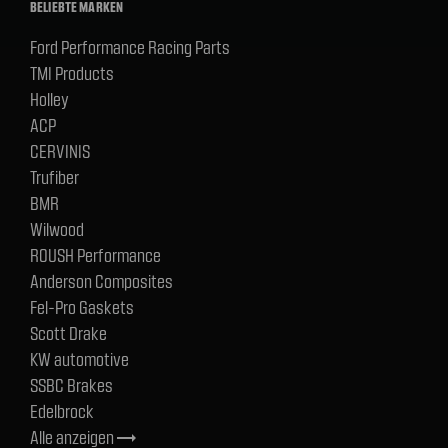
BELIEBTE MARKEN
Ford Performance Racing Parts
TMI Products
Holley
ACP
CERVINIS
Trufiber
BMR
Wilwood
ROUSH Performance
Anderson Composites
Fel-Pro Gaskets
Scott Drake
KW automotive
SSBC Brakes
Edelbrock
Alle anzeigen
trending_flat