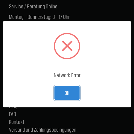
Service / Beratung Online:
Montag - Donnerstag: 8 - 17 Uhr
Freitag: 8 - 16 Uhr
Lager Lauenstein (Warenabholungen):
Montag - Donnerstag: 7.30 - 15 Uhr
Freitag: 7.30 - 14 Uhr
SERVICE
Network Error
Cargoservice
Alle Produkte
Neue Produkte
OK
%Sale
Blog
FAQ
Kontakt
Versand und Zahlungsbedingungen