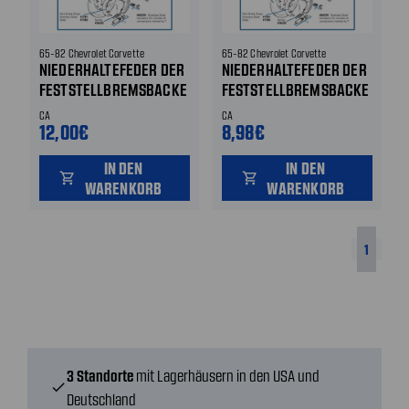
65-82 Chevrolet Corvette
65-82 Chevrolet Corvette
NIEDERHALTEFEDER DER
NIEDERHALTEFEDER DER
FESTSTELLBREMSBACKE
FESTSTELLBREMSBACKE
CA
CA
12,00€
8,98€
IN DEN
IN DEN
shopping_cart
shopping_cart
WARENKORB
WARENKORB
1
3 Standorte
mit Lagerhäusern in den USA und
check
Deutschland