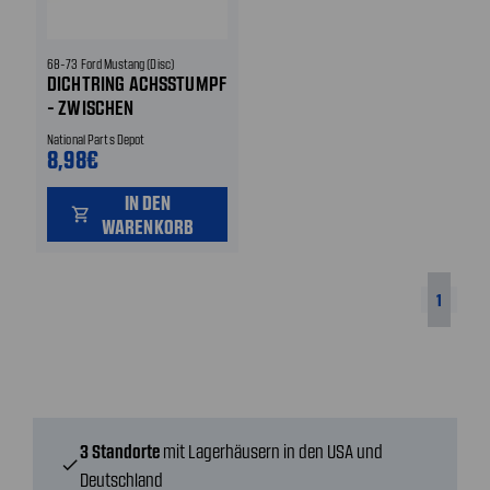
68-73 Ford Mustang (Disc)
DICHTRING ACHSSTUMPF
- ZWISCHEN
SPRITZSCHUTZBLECH
National Parts Depot
UND SPINDEL MIT
8,98€
SCHEIBENBREMSE
IN DEN
VORNE
shopping_cart
WARENKORB
1
3 Standorte
mit Lagerhäusern in den USA und
check
Deutschland