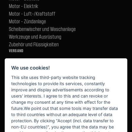
Motor - Elektrik
Motor - Luft-/Kraftstoff
Motor - Zündanlage
Scheibenwischer und Waschanlage
Werkzeuge und Ausrüstung
Zubehör und Flüssigkeiten
VERSAND
We use cookies!
BEZAHLUNG
This site uses third-party website tracking
technologies to provide its services, constantly
improve and display advertisements according to
users' interests. I agree to this and can revoke or
BEKANNT AUS
change my consent at any time with effect for the
future.We point out that some tools may transfer data
to third countries without an adequate level of data
protection. By clicking "Accept (incl. data transfer to
non-EU countries)", you agree that the data may be