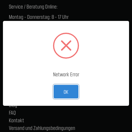
Service / Beratung Online:
Montag - Donnerstag: 8 - 17 Uhr
Freitag: 8 - 16 Uhr
Lager Lauenstein (Warenabholungen):
Montag - Donnerstag: 7.30 - 15 Uhr
Freitag: 7.30 - 14 Uhr
SERVICE
Network Error
Cargoservice
Alle Produkte
Neue Produkte
OK
%Sale
Blog
FAQ
Kontakt
Versand und Zahlungsbedingungen