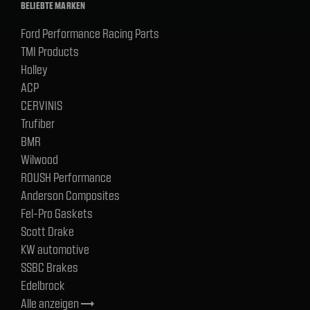
BELIEBTE MARKEN
Ford Performance Racing Parts
TMI Products
Holley
ACP
CERVINIS
Trufiber
BMR
Wilwood
ROUSH Performance
Anderson Composites
Fel-Pro Gaskets
Scott Drake
KW automotive
SSBC Brakes
Edelbrock
Alle anzeigen
trending_flat