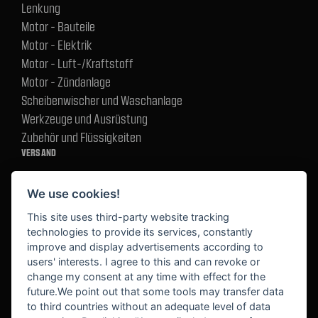
Lenkung
Motor - Bauteile
Motor - Elektrik
Motor - Luft-/Kraftstoff
Motor - Zündanlage
Scheibenwischer und Waschanlage
Werkzeuge und Ausrüstung
Zubehör und Flüssigkeiten
VERSAND
We use cookies!
BEZAHLUNG
This site uses third-party website tracking
technologies to provide its services, constantly
improve and display advertisements according to
users' interests. I agree to this and can revoke or
BEKANNT AUS
change my consent at any time with effect for the
future.We point out that some tools may transfer data
to third countries without an adequate level of data