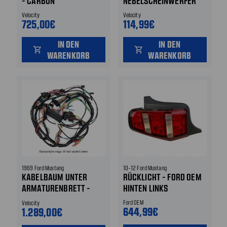
- CARBON
NEBELSCHEINWERFER
Velocity
Velocity
725,00€
114,99€
IN DEN
IN DEN
shopping_cart
shopping_cart
WARENKORB
WARENKORB
1969 Ford Mustang
10-12 Ford Mustang
KABELBAUM UNTER
RÜCKLICHT - FORD OEM
ARMATURENBRETT -
HINTEN LINKS
OHNE DREHZAHLMESSER
Ford OEM
Velocity
- MIT
644,99€
1.289,00€
FLACHSTECKSICHERUNGEN