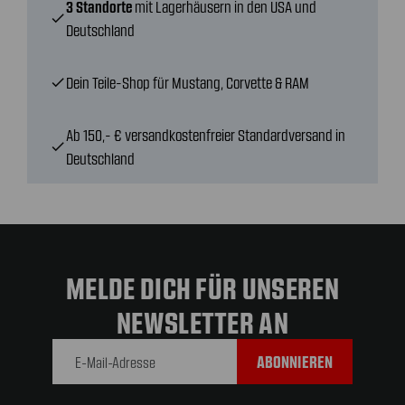
3 Standorte
mit Lagerhäusern in den USA und
check
Deutschland
Dein Teile-Shop für Mustang, Corvette & RAM
check
Ab 150,- € versandkostenfreier Standardversand in
check
Deutschland
MELDE DICH FÜR UNSEREN
NEWSLETTER AN
E-Mail-
Adresse