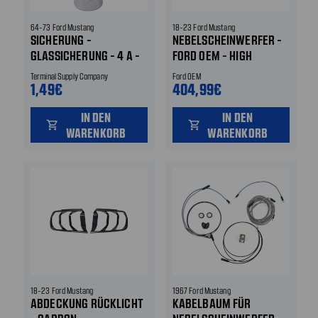
64-73 Ford Mustang
18-23 Ford Mustang
SICHERUNG -
NEBELSCHEINWERFER -
GLASSICHERUNG - 4 A -
FORD OEM - HIGH
16 MM
INTENSITY DISCHARGE
Terminal Supply Company
Ford OEM
VORNE RECHTS
1,49€
404,99€
IN DEN
IN DEN
shopping_cart
shopping_cart
WARENKORB
WARENKORB
18-23 Ford Mustang
1967 Ford Mustang
ABDECKUNG RÜCKLICHT
KABELBAUM FÜR