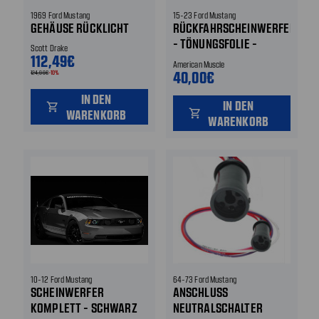
1969 Ford Mustang
15-23 Ford Mustang
GEHÄUSE RÜCKLICHT
RÜCKFAHRSCHEINWERFER
- TÖNUNGSFOLIE -
Scott Drake
112,49€
SCHWARZ
American Muscle
40,00€
124,99€
-10%
IN DEN
IN DEN
shopping_cart
WARENKORB
shopping_cart
WARENKORB
10-12 Ford Mustang
64-73 Ford Mustang
SCHEINWERFER
ANSCHLUSS
KOMPLETT - SCHWARZ
NEUTRALSCHALTER