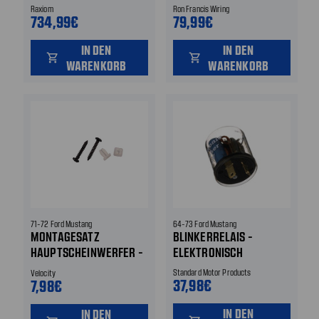
Raxiom
Ron Francis Wiring
734,99€
79,99€
IN DEN
IN DEN
shopping_cart
shopping_cart
WARENKORB
WARENKORB
71-72 Ford Mustang
64-73 Ford Mustang
MONTAGESATZ
BLINKERRELAIS -
HAUPTSCHEINWERFER -
ELEKTRONISCH
ZIERRING
Standard Motor Products
Velocity
37,98€
7,98€
IN DEN
IN DEN