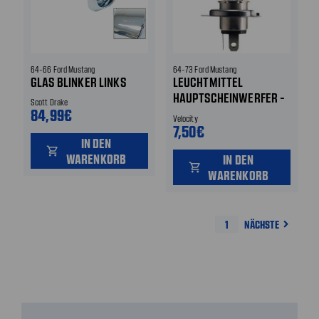
64-66 Ford Mustang
64-73 Ford Mustang
GLAS BLINKER LINKS
LEUCHTMITTEL
HAUPTSCHEINWERFER -
Scott Drake
84,99€
H4
Velocity
7,50€
IN DEN
shopping_cart
WARENKORB
IN DEN
shopping_cart
WARENKORB
1
NÄCHSTE
navigate_next