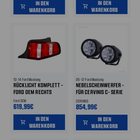
IN DEN
IN DEN
shopping_cart
shopping_cart
WARENKORB
WARENKORB
10-14 Ford Mustang
05-12 Ford Mustang
RÜCKLICHT KOMPLETT -
NEBELSCHEINWERFER -
FORD OEM RECHTS
FÜR CERVINIS C- SERIE
STOSSSTANGE VORNE
Ford OEM
CERVINIS
619,99€
854,99€
IN DEN
IN DEN
shopping_cart
shopping_cart
WARENKORB
WARENKORB