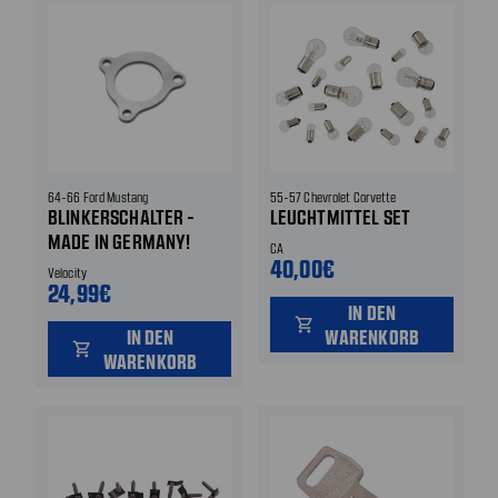
64-66 Ford Mustang
55-57 Chevrolet Corvette
BLINKERSCHALTER -
LEUCHTMITTEL SET
MADE IN GERMANY!
CA
40,00€
Velocity
24,99€
IN DEN
shopping_cart
IN DEN
WARENKORB
shopping_cart
WARENKORB