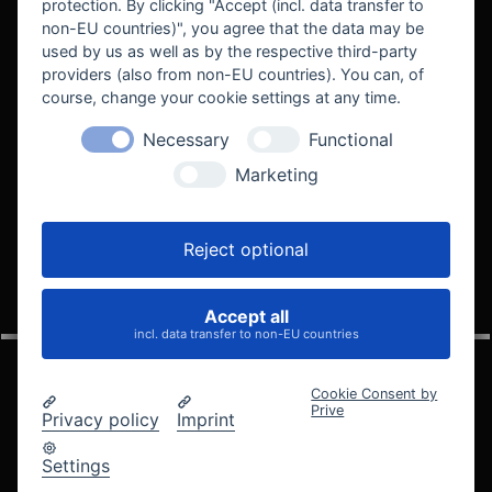
protection. By clicking "Accept (incl. data transfer to
non-EU countries)", you agree that the data may be
used by us as well as by the respective third-party
providers (also from non-EU countries). You can, of
course, change your cookie settings at any time.
Necessary
Functional
WE SUPPORT
Marketing
Reject optional
Accept all
VELOCITY AUTOMOTIVE
incl. data transfer to non-EU countries
Cookie Consent by
Prive
Privacy policy
Imprint
© 2005 - 2026 Velocity Automotive
Datenschutz
Impressum
AGB
Widerrufsbelehrung
Settings
Cookie-Einstellungen