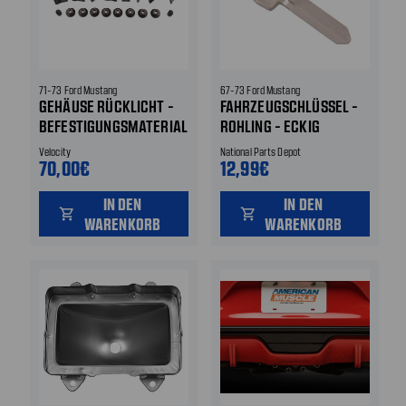
71-73 Ford Mustang
67-73 Ford Mustang
GEHÄUSE RÜCKLICHT -
FAHRZEUGSCHLÜSSEL -
BEFESTIGUNGSMATERIAL
ROHLING - ECKIG
Velocity
National Parts Depot
70,00€
12,99€
IN DEN
IN DEN
shopping_cart
shopping_cart
WARENKORB
WARENKORB