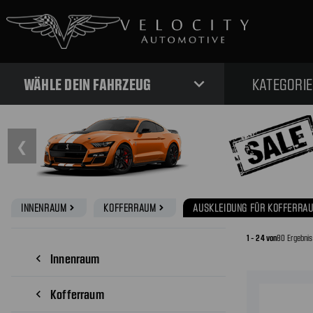
expand_more
WÄHLE DEIN FAHRZEUG
KATEGORI
❮
INNENRAUM
KOFFERRAUM
AUSKLEIDUNG FÜR KOFFERRA
navigate_next
navigate_next
1 - 24 von
80 Ergebni
Innenraum
navigate_before
Kofferraum
navigate_before