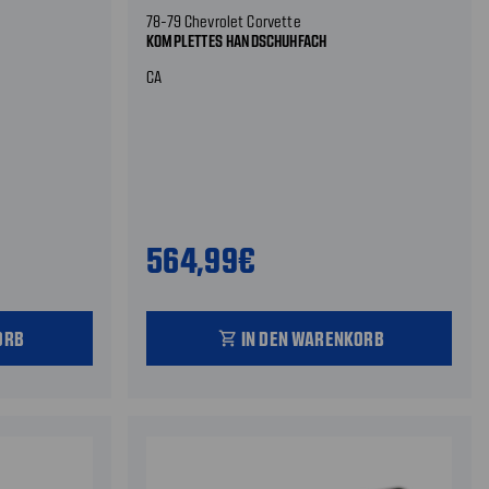
78-79 Chevrolet Corvette
KOMPLETTES HANDSCHUHFACH
CA
564,99€
ORB
IN DEN WARENKORB
shopping_cart