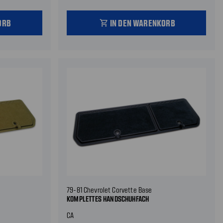
ORB
IN DEN WARENKORB
shopping_cart
79-81 Chevrolet Corvette Base
KOMPLETTES HANDSCHUHFACH
CA