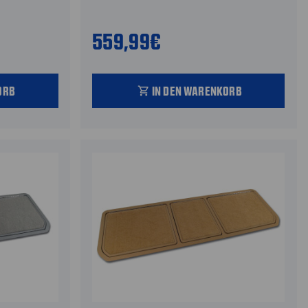
559,99€
ORB
IN DEN WARENKORB
shopping_cart