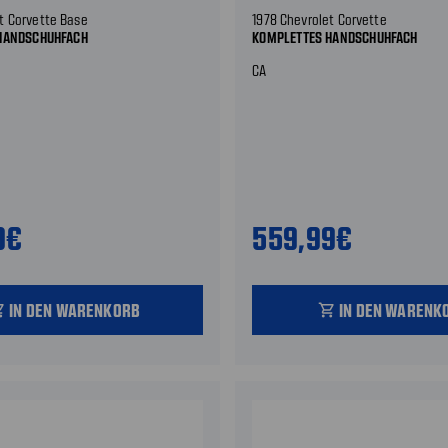
t Corvette Base
1978 Chevrolet Corvette
HANDSCHUHFACH
KOMPLETTES HANDSCHUHFACH
CA
9€
559,99€
IN DEN WARENKORB
IN DEN WARENK
_cart
shopping_cart