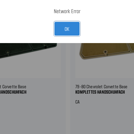
Network Error
OK
t Corvette Base
79-80 Chevrolet Corvette Base
HANDSCHUHFACH
KOMPLETTES HANDSCHUHFACH
CA