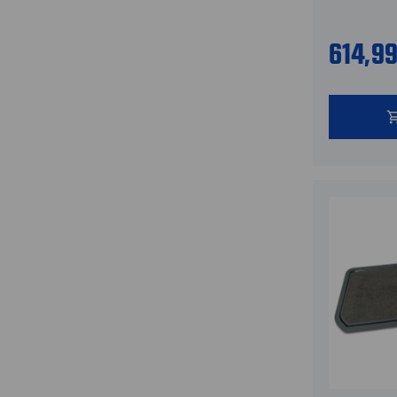
614,9
shopping