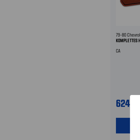
79-80 Chevro
KOMPLETTES 
CA
624,9
shopping