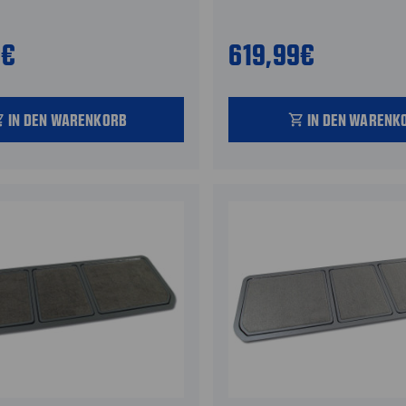
9€
619,99€
IN DEN WARENKORB
IN DEN WARENK
_cart
shopping_cart