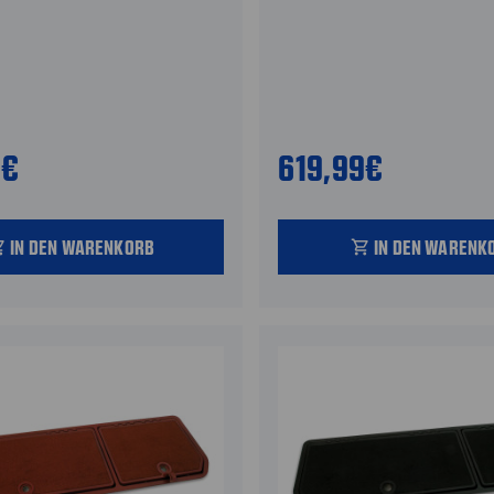
9€
619,99€
IN DEN WARENKORB
IN DEN WARENK
_cart
shopping_cart