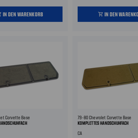
IN DEN WARENKORB
IN DEN WARENK
_cart
shopping_cart
let Corvette Base
79-80 Chevrolet Corvette Base
HANDSCHUHFACH
KOMPLETTES HANDSCHUHFACH
CA