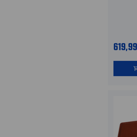
619,9
shopping