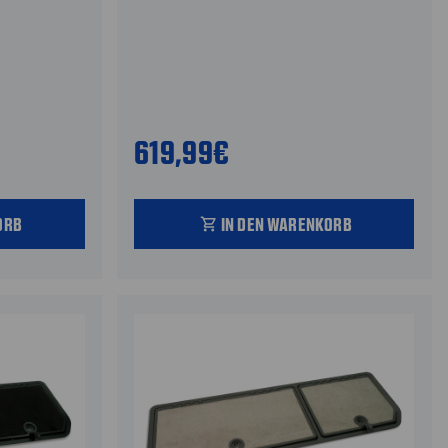
619,99€
ORB
IN DEN WARENKORB
shopping_cart